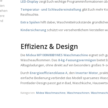
ne
LED-Display
zeigt Euch wichtige Programminformationen übe
ten
Temperatur- und Schleudereinstellung
gibt Euch mehr Ko
iehen
Restfeuchte.
ere
und
Extra Spülen
hilft dabei, Waschmittelrückstände gründlich
Kindersicherung
schützt vor versehentlichem Verstellen w
Effizienz & Design
Die
Midea MF100W80B1WES Waschmaschine
eignet sich g
Wäscheaufkommen. Das
8-kg-Fassungsvermögen
bietet 
Alltagsladungen, ohne direkt auf ein besonders großes 9- 
Durch
Energieeffizienzklasse A
, den
Inverter Motor
, prak
einfache Bedienung verbindet das Modell sparsames Waschen
Frontlader-Design passt gut in Bad, Waschküche, Hauswirt
Kategorien:
Midea Waschmaschine
,
Waschmaschinen
,
Waschmaschi