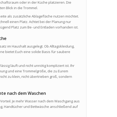
tschaftsraum oder in der Küche platzieren. Die
en Blick in die Trommel.
seite als zusätzliche Ablagefläche nutzen möchtet.
nell einen Platz. Achtet bei der Planung nur
enügend Platz zum Be- und Entladen vorhanden ist.
che
tz im Haushalt ausgelegt. Ob Alltagskleidung,
ne bietet Euch eine solide Basis für saubere
ssig läuft und nicht unnötig kompliziert ist. Ihr
nung und eine Trommelgröße, die zu Eurem
icht zu klein, nicht übertrieben groß, sondern
chte nach dem Waschen
ter Vorteil. Je mehr Wasser nach dem Waschgang aus
ung, Handtücher und Bettwäsche anschließend auf