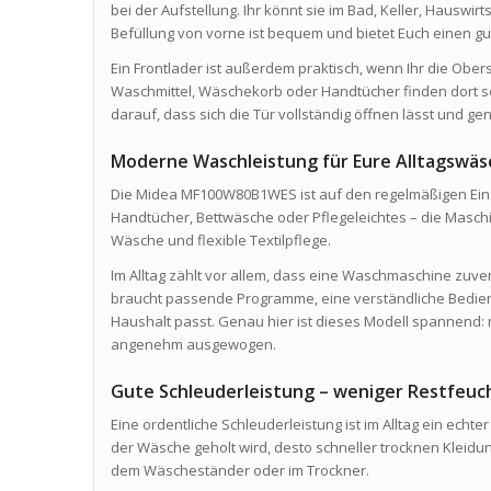
bei der Aufstellung. Ihr könnt sie im Bad, Keller, Hauswir
Befüllung von vorne ist bequem und bietet Euch einen gut
Ein Frontlader ist außerdem praktisch, wenn Ihr die Ober
Waschmittel, Wäschekorb oder Handtücher finden dort sch
darauf, dass sich die Tür vollständig öffnen lässt und g
Moderne Waschleistung für Eure Alltagswäs
Die Midea MF100W80B1WES ist auf den regelmäßigen Einsa
Handtücher, Bettwäsche oder Pflegeleichtes – die Maschi
Wäsche und flexible Textilpflege.
Im Alltag zählt vor allem, dass eine Waschmaschine zuverlä
braucht passende Programme, eine verständliche Bedie
Haushalt passt. Genau hier ist dieses Modell spannend: n
angenehm ausgewogen.
Gute Schleuderleistung – weniger Restfeu
Eine ordentliche Schleuderleistung ist im Alltag ein ech
der Wäsche geholt wird, desto schneller trocknen Kleid
dem Wäscheständer oder im Trockner.