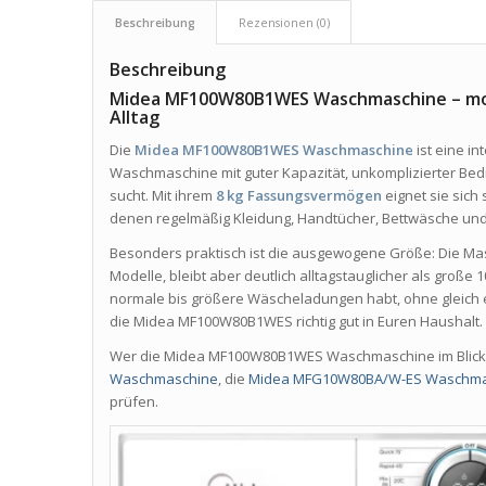
Beschreibung
Rezensionen (0)
Beschreibung
Midea MF100W80B1WES Waschmaschine – mo
Alltag
Die
Midea MF100W80B1WES Waschmaschine
ist eine i
Waschmaschine mit guter Kapazität, unkomplizierter Bed
sucht. Mit ihrem
8 kg Fassungsvermögen
eignet sie sich 
denen regelmäßig Kleidung, Handtücher, Bettwäsche un
Besonders praktisch ist die ausgewogene Größe: Die Masc
Modelle, bleibt aber deutlich alltagstauglicher als große
normale bis größere Wäscheladungen habt, ohne gleich e
die Midea MF100W80B1WES richtig gut in Euren Haushalt.
Wer die Midea MF100W80B1WES Waschmaschine im Blick h
Waschmaschine
, die
Midea MFG10W80BA/W-ES Waschma
prüfen.