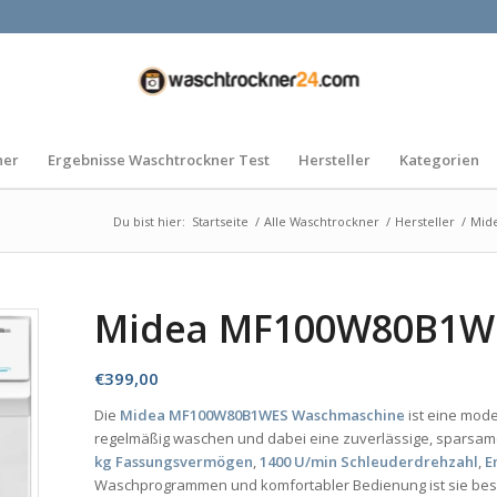
ner
Ergebnisse Waschtrockner Test
Hersteller
Kategorien
Du bist hier:
Startseite
/
Alle Waschtrockner
/
Hersteller
/
Mid
Midea MF100W80B1W
€
399,00
Die
Midea MF100W80B1WES Waschmaschine
ist eine mod
regelmäßig waschen und dabei eine zuverlässige, sparsa
kg Fassungsvermögen
,
1400 U/min Schleuderdrehzahl
,
E
Waschprogrammen und komfortabler Bedienung ist sie beso