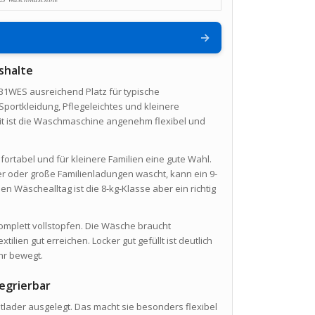
→
shalte
1WES ausreichend Platz für typische
Sportkleidung, Pflegeleichtes und kleinere
 ist die Waschmaschine angenehm flexibel und
fortabel und für kleinere Familien eine gute Wahl.
r oder große Familienladungen wascht, kann ein 9-
n Wäschealltag ist die 8-kg-Klasse aber ein richtig
t komplett vollstopfen. Die Wäsche braucht
lien gut erreichen. Locker gut gefüllt ist deutlich
hr bewegt.
egrierbar
ontlader ausgelegt. Das macht sie besonders flexibel