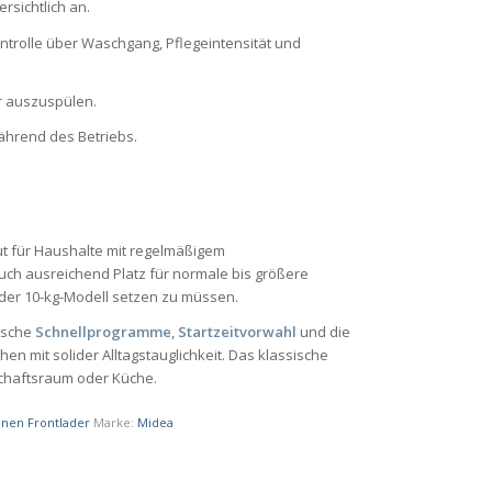
rsichtlich an.
ntrolle über Waschgang, Pflegeintensität und
er auszuspülen.
ährend des Betriebs.
ut für Haushalte mit regelmäßigem
Euch ausreichend Platz für normale bis größere
oder 10-kg-Modell setzen zu müssen.
tische
Schnellprogramme
,
Startzeitvorwahl
und die
 mit solider Alltagstauglichkeit. Das klassische
schaftsraum oder Küche.
nen Frontlader
Marke:
Midea