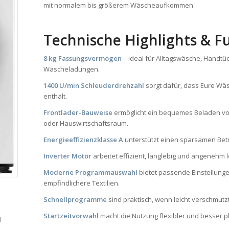
mit normalem bis größerem Wäscheaufkommen.
Technische Highlights & F
8 kg Fassungsvermögen
– ideal für Alltagswäsche, Handtü
Wäscheladungen.
1400 U/min Schleuderdrehzahl
sorgt dafür, dass Eure W
enthält.
Frontlader-Bauweise
ermöglicht ein bequemes Beladen vo
oder Hauswirtschaftsraum.
Energieeffizienzklasse A
unterstützt einen sparsamen Betr
Inverter Motor
arbeitet effizient, langlebig und angenehm l
Moderne Programmauswahl
bietet passende Einstellung
empfindlichere Textilien.
Schnellprogramme
sind praktisch, wenn leicht verschmutzt
Startzeitvorwahl
macht die Nutzung flexibler und besser p
d