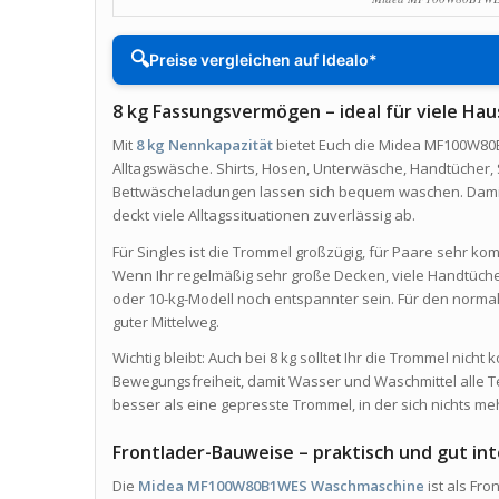
🔍
Preise vergleichen auf Idealo*
8 kg Fassungsvermögen – ideal für viele Hau
Mit
8 kg Nennkapazität
bietet Euch die Midea MF100W80B
Alltagswäsche. Shirts, Hosen, Unterwäsche, Handtücher, 
Bettwäscheladungen lassen sich bequem waschen. Damit
deckt viele Alltagssituationen zuverlässig ab.
Für Singles ist die Trommel großzügig, für Paare sehr kom
Wenn Ihr regelmäßig sehr große Decken, viele Handtüche
oder 10-kg-Modell noch entspannter sein. Für den normale
guter Mittelweg.
Wichtig bleibt: Auch bei 8 kg solltet Ihr die Trommel nich
Bewegungsfreiheit, damit Wasser und Waschmittel alle Texti
besser als eine gepresste Trommel, in der sich nichts me
Frontlader-Bauweise – praktisch und gut int
Die
Midea MF100W80B1WES Waschmaschine
ist als Fr