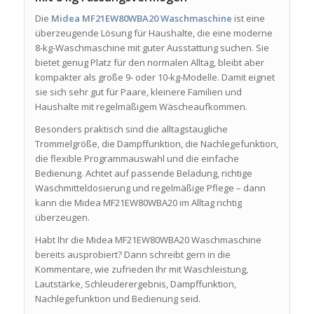
Die
Midea MF21EW80WBA20 Waschmaschine
ist eine
überzeugende Lösung für Haushalte, die eine moderne
8-kg-Waschmaschine mit guter Ausstattung suchen. Sie
bietet genug Platz für den normalen Alltag, bleibt aber
kompakter als große 9- oder 10-kg-Modelle. Damit eignet
sie sich sehr gut für Paare, kleinere Familien und
Haushalte mit regelmäßigem Wäscheaufkommen.
Besonders praktisch sind die alltagstaugliche
Trommelgröße, die Dampffunktion, die Nachlegefunktion,
die flexible Programmauswahl und die einfache
Bedienung. Achtet auf passende Beladung, richtige
Waschmitteldosierung und regelmäßige Pflege – dann
kann die Midea MF21EW80WBA20 im Alltag richtig
überzeugen.
Habt Ihr die Midea MF21EW80WBA20 Waschmaschine
bereits ausprobiert? Dann schreibt gern in die
Kommentare, wie zufrieden Ihr mit Waschleistung,
Lautstärke, Schleuderergebnis, Dampffunktion,
Nachlegefunktion und Bedienung seid.