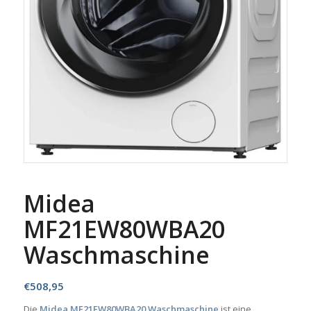
Midea
MF21EW80WBA20
Waschmaschine
€
508,95
Die
Midea MF21EW80WBA20 Waschmaschine
ist eine