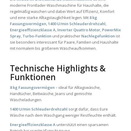
moderne Frontlader-Waschmaschine für Haushalte, die
regelmäßig waschen und dabei Wert auf Effizienz, Komfort
und eine starke Alltagstauglichkeit legen. Mit
8 kg
Fassungsvermögen
,
1400 U/min Schleuderdrehzahl
,
Energieeffizienzklasse A
,
Inverter Quattro Motor
,
PowerMix
Spray
,
Turbo-Funktion
und praktischer
Nachlegefunktion
ist
sie besonders interessant für Paare, Familien und Haushalte
mit normalem bis größerem Wäscheaufkommen.
Technische Highlights &
Funktionen
8 kg Fassungsvermögen
– ideal für Alltagswäsche,
Handtücher, Bettwäsche, Jeans und gemischte
Wäscheladungen.
1400 U/min Schleuderdrehzahl
sorgt dafür, dass Eure
Wäsche nach dem Waschgang weniger Restfeuchte enthält.
Energieeffizienzklasse A
unterstützt einen sparsamen
Betrieb bei regelmäßiger Nutzung.