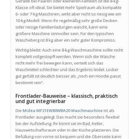
Gerade bei Paaren oder kleineren Familien ist die 8-kg-
Klasse oft ideal. Sie bietet mehr Spielraum als kompakte
6- oder 7-kg-Maschinen, wirkt aber nicht so riesig wie ein
10-kg-Modell. Wenn Ihr regelmäßig sehr große Decken
oder riesige Familienladungen wascht, kann eine
größere Maschine sinnvoller sein. Für den typischen
Wäscheberg ist 8 kg aber ein sehr guter Kompromiss.
Wichtig bleibt: Auch eine 8-kg-Waschmaschine sollte nicht
komplett vollgestopft werden. Wenn sich die Wäsche
nicht mehr frei bewegen kann, verteilt sich das
Waschmittel schlechter und das Ergebnis leidet. Locker
gut gefüllt ist deutlich besser als „noch ein Hoodie passt
bestimmt rein“.
Frontlader-Bauweise – klassisch, praktisch
und gut integrierbar
Die
Midea MF21EW80WBA20 Waschmaschine
ist als
Frontlader ausgelegt. Das macht sie besonders flexibel
bei der Aufstellung. Ihr könnt sie im Bad, Keller,
Hauswirtschaftsraum oder in der Küche platzieren. Die
Befüllung von vorne ist bequem und die Oberseite kann