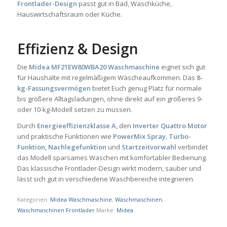
Frontlader-Design
passt gut in Bad, Waschküche,
Hauswirtschaftsraum oder Küche.
Effizienz & Design
Die
Midea MF21EW80WBA20 Waschmaschine
eignet sich gut
für Haushalte mit regelmäßigem Wäscheaufkommen. Das
8-
kg-Fassungsvermögen
bietet Euch genug Platz für normale
bis größere Alltagsladungen, ohne direkt auf ein größeres 9-
oder 10-kg-Modell setzen zu müssen.
Durch
Energieeffizienzklasse A
, den
Inverter Quattro Motor
und praktische Funktionen wie
PowerMix Spray
,
Turbo-
Funktion
,
Nachlegefunktion
und
Startzeitvorwahl
verbindet
das Modell sparsames Waschen mit komfortabler Bedienung.
Das klassische Frontlader-Design wirkt modern, sauber und
lässt sich gut in verschiedene Waschbereiche integrieren.
Kategorien:
Midea Waschmaschine
,
Waschmaschinen
,
Waschmaschinen Frontlader
Marke:
Midea