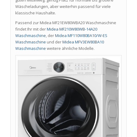
guten Mittelweg: genug Platz für normale bis größere
Wäscheladungen, aber weiterhin passend für viele
klassische Haushalte.
Passend zur Midea MF21EW80WBA20 Waschmaschine
findet Ihr mit der
Midea MF210W80WB-14A20
Waschmaschine
, der
Midea MF110W80BA10/W-ES
Waschmaschine
und der
Midea MFV3EW80BA10
Waschmaschine
weitere ähnliche Modelle.