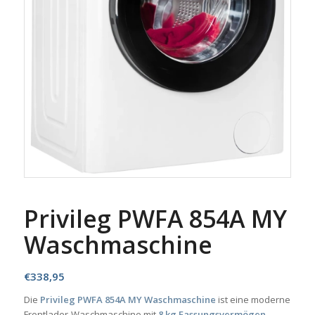
Privileg PWFA 854A MY
Waschmaschine
€
338,95
Die
Privileg PWFA 854A MY Waschmaschine
ist eine moderne
Frontlader-Waschmaschine mit
8 kg Fassungsvermögen
–