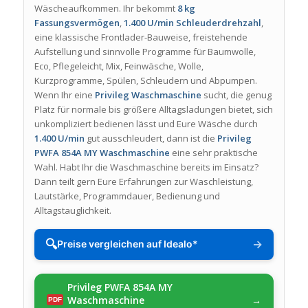
Wäscheaufkommen. Ihr bekommt
8 kg
Fassungsvermögen
,
1.400 U/min Schleuderdrehzahl
,
eine klassische Frontlader-Bauweise, freistehende
Aufstellung und sinnvolle Programme für Baumwolle,
Eco, Pflegeleicht, Mix, Feinwäsche, Wolle,
Kurzprogramme, Spülen, Schleudern und Abpumpen.
Wenn Ihr eine
Privileg Waschmaschine
sucht, die genug
Platz für normale bis größere Alltagsladungen bietet, sich
unkompliziert bedienen lässt und Eure Wäsche durch
1.400 U/min
gut ausschleudert, dann ist die
Privileg
PWFA 854A MY Waschmaschine
eine sehr praktische
Wahl. Habt Ihr die Waschmaschine bereits im Einsatz?
Dann teilt gern Eure Erfahrungen zur Waschleistung,
Lautstärke, Programmdauer, Bedienung und
Alltagstauglichkeit.
🔍
→
Preise vergleichen auf Idealo*
Privileg PWFA 854A MY
Waschmaschine