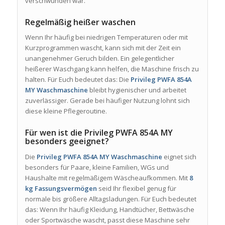
verschwunden war.
Regelmäßig heißer waschen
Wenn Ihr häufig bei niedrigen Temperaturen oder mit
Kurzprogrammen wascht, kann sich mit der Zeit ein
unangenehmer Geruch bilden. Ein gelegentlicher
heißerer Waschgang kann helfen, die Maschine frisch zu
halten. Für Euch bedeutet das: Die
Privileg PWFA 854A
MY Waschmaschine
bleibt hygienischer und arbeitet
zuverlässiger. Gerade bei häufiger Nutzung lohnt sich
diese kleine Pflegeroutine.
Für wen ist die Privileg PWFA 854A MY
besonders geeignet?
Die
Privileg PWFA 854A MY Waschmaschine
eignet sich
besonders für Paare, kleine Familien, WGs und
Haushalte mit regelmäßigem Wäscheaufkommen. Mit
8
kg Fassungsvermögen
seid Ihr flexibel genug für
normale bis größere Alltagsladungen. Für Euch bedeutet
das: Wenn Ihr häufig Kleidung, Handtücher, Bettwäsche
oder Sportwäsche wascht, passt diese Maschine sehr