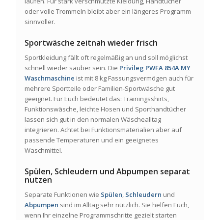
laufen. Für stark verschmutzte Kleidung, Handtücher
oder volle Trommeln bleibt aber ein längeres Programm
sinnvoller.
Sportwäsche zeitnah wieder frisch
Sportkleidung fällt oft regelmäßig an und soll möglichst
schnell wieder sauber sein. Die
Privileg PWFA 854A MY
Waschmaschine
ist mit 8 kg Fassungsvermögen auch für
mehrere Sportteile oder Familien-Sportwäsche gut
geeignet. Für Euch bedeutet das: Trainingsshirts,
Funktionswäsche, leichte Hosen und Sporthandtücher
lassen sich gut in den normalen Wäschealltag
integrieren. Achtet bei Funktionsmaterialien aber auf
passende Temperaturen und ein geeignetes
Waschmittel.
Spülen, Schleudern und Abpumpen separat
nutzen
Separate Funktionen wie
Spülen
,
Schleudern
und
Abpumpen
sind im Alltag sehr nützlich. Sie helfen Euch,
wenn Ihr einzelne Programmschritte gezielt starten