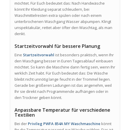
möchtet. Für Euch bedeutet das: Nach Handwäsche
könnt Ihr Kleidung separat schleudern, bei
Waschmittelresten extra spülen oder nach einem
unterbrochenen Waschgang Wasser abpumpen. Klingt
unspektakulär, rettet aber öfter den Waschtag, als man
denkt.
Startzeitvorwahl für bessere Planung
Eine
Startzeitvorwahl
ist besonders praktisch, wenn Ihr
den Waschgang besser in Euren Tagesablauf einbauen
möchtet. So kann die Maschine dann fertig sein, wenn Ihr
wirklich Zeit habt. Für Euch bedeutet das: Die Wäsche
bleibt nicht unnötig lange feucht in der Trommel liegen.
Gerade bei größeren Ladungen ist das angenehm, weil
Ihr sie direkt nach Programmende aufhängen oder in
den Trockner geben könnt.
Anpassbare Temperatur für verschiedene
Textilien
Bei der
Privileg PWFA 854A MY Waschmaschine
könnt
Ihr die Temperatur passend zur Wäsche wählen. Das ist