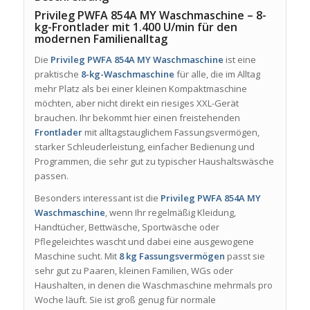
Privileg PWFA 854A MY Waschmaschine – 8-
kg-Frontlader mit 1.400 U/min für den
modernen Familienalltag
Die
Privileg PWFA 854A MY Waschmaschine
ist eine
praktische
8-kg-Waschmaschine
für alle, die im Alltag
mehr Platz als bei einer kleinen Kompaktmaschine
möchten, aber nicht direkt ein riesiges XXL-Gerät
brauchen. Ihr bekommt hier einen freistehenden
Frontlader
mit alltagstauglichem Fassungsvermögen,
starker Schleuderleistung, einfacher Bedienung und
Programmen, die sehr gut zu typischer Haushaltswäsche
passen.
Besonders interessant ist die
Privileg PWFA 854A MY
Waschmaschine
, wenn Ihr regelmäßig Kleidung,
Handtücher, Bettwäsche, Sportwäsche oder
Pflegeleichtes wascht und dabei eine ausgewogene
Maschine sucht. Mit
8 kg Fassungsvermögen
passt sie
sehr gut zu Paaren, kleinen Familien, WGs oder
Haushalten, in denen die Waschmaschine mehrmals pro
Woche läuft. Sie ist groß genug für normale