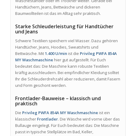
Wäscheständer oder im Trockner weiter. Gerade bei
Handtüchern, Jeans, Bettwäsche und dickeren
Baumwollteilen ist das im Alltag sehr praktisch.
Starke Schleuderleistung für Handtücher
und Jeans
Schwere Textilien speichern viel Wasser. Dazu gehören
Handtücher, Jeans, Hoodies, Sweatshirts und
Bettwäsche. Mit
1.400 U/min
ist die
Privileg PWFA 854A
MY Waschmaschine
hier gut aufgestellt. Für Euch
bedeutet das: Die Maschine kann robuste Textilien
kräftig ausschleudern. Bei empfindlicher Kleidung solltet
Ihr die Schleuderdrehzahl aber reduzieren, damit Fasern
und Form geschont werden.
Frontlader-Bauweise – klassisch und
praktisch
Die
Privileg PWFA 854A MY Waschmaschine
ist ein
klassischer
Frontlader
. Die Wäsche wird vorne über das
Bullauge eingelegt. Für Euch bedeutet das: Die Maschine
passt in typische Stellplätze im Bad, Keller,