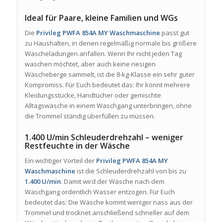
Ideal für Paare, kleine Familien und WGs
Die
Privileg PWFA 854A MY Waschmaschine
passt gut
zu Haushalten, in denen regelmäßig normale bis größere
Wäscheladungen anfallen. Wenn Ihr nicht jeden Tag
waschen möchtet, aber auch keine riesigen
Wäscheberge sammelt, ist die 8-kg-Klasse ein sehr guter
Kompromiss. Für Euch bedeutet das: Ihr könnt mehrere
Kleidungsstücke, Handtücher oder gemischte
Alltagswäsche in einem Waschgang unterbringen, ohne
die Trommel ständig überfüllen zu müssen.
1.400 U/min Schleuderdrehzahl – weniger
Restfeuchte in der Wäsche
Ein wichtiger Vorteil der
Privileg PWFA 854A MY
Waschmaschine
ist die Schleuderdrehzahl von bis zu
1.400 U/min
. Damit wird der Wäsche nach dem
Waschgang ordentlich Wasser entzogen. Für Euch
bedeutet das: Die Wäsche kommt weniger nass aus der
Trommel und trocknet anschließend schneller auf dem