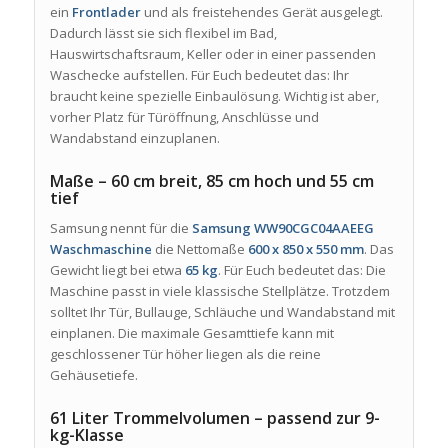
ein
Frontlader
und als freistehendes Gerät ausgelegt.
Dadurch lässt sie sich flexibel im Bad,
Hauswirtschaftsraum, Keller oder in einer passenden
Waschecke aufstellen. Für Euch bedeutet das: Ihr
braucht keine spezielle Einbaulösung. Wichtig ist aber,
vorher Platz für Türöffnung, Anschlüsse und
Wandabstand einzuplanen.
Maße – 60 cm breit, 85 cm hoch und 55 cm
tief
Samsung nennt für die
Samsung WW90CGC04AAEEG
Waschmaschine
die Nettomaße
600 x 850 x 550 mm
. Das
Gewicht liegt bei etwa
65 kg
. Für Euch bedeutet das: Die
Maschine passt in viele klassische Stellplätze. Trotzdem
solltet Ihr Tür, Bullauge, Schläuche und Wandabstand mit
einplanen. Die maximale Gesamttiefe kann mit
geschlossener Tür höher liegen als die reine
Gehäusetiefe.
61 Liter Trommelvolumen – passend zur 9-
kg-Klasse