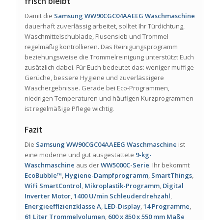
frisch bleibt
Damit die
Samsung WW90CGC04AAEEG Waschmaschine
dauerhaft zuverlässig arbeitet, solltet Ihr Türdichtung,
Waschmittelschublade, Flusensieb und Trommel
regelmäßig kontrollieren. Das Reinigungsprogramm
beziehungsweise die Trommelreinigung unterstützt Euch
zusätzlich dabei. Für Euch bedeutet das: weniger muffige
Gerüche, bessere Hygiene und zuverlässigere
Waschergebnisse. Gerade bei Eco-Programmen,
niedrigen Temperaturen und häufigen Kurzprogrammen
ist regelmäßige Pflege wichtig.
Fazit
Die
Samsung WW90CGC04AAEEG Waschmaschine
ist
eine moderne und gut ausgestattete
9-kg-
Waschmaschine
aus der
WW5000C-Serie
. Ihr bekommt
EcoBubble™
,
Hygiene-Dampfprogramm
,
SmartThings
,
WiFi SmartControl
,
Mikroplastik-Programm
,
Digital
Inverter Motor
,
1400 U/min Schleuderdrehzahl
,
Energieeffizienzklasse A
,
LED-Display
,
14 Programme
,
61 Liter Trommelvolumen
,
600 x 850 x 550 mm Maße