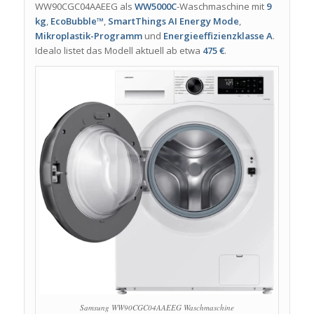
WW90CGC04AAEEG als
WW5000C
-Waschmaschine mit
9
kg
,
EcoBubble™
,
SmartThings AI Energy Mode
,
Mikroplastik-Programm
und
Energieeffizienzklasse A
.
Idealo listet das Modell aktuell ab etwa
475 €
.
Samsung WW90CGC04AAEEG Waschmaschine