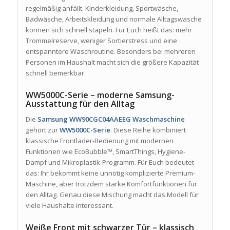
regelmäßig anfällt. Kinderkleidung, Sportwäsche,
Badwäsche, Arbeitskleidung und normale Alltagswäsche
können sich schnell stapeln. Für Euch heißt das: mehr
Trommelreserve, weniger Sortierstress und eine
entspanntere Waschroutine. Besonders bei mehreren
Personen im Haushalt macht sich die größere Kapazität
schnell bemerkbar.
WW5000C-Serie – moderne Samsung-
Ausstattung für den Alltag
Die
Samsung WW90CGC04AAEEG Waschmaschine
gehört zur
WW5000C-Serie
. Diese Reihe kombiniert
klassische Frontlader-Bedienung mit modernen
Funktionen wie EcoBubble™, SmartThings, Hygiene-
Dampf und Mikroplastik-Programm. Für Euch bedeutet
das: Ihr bekommt keine unnötig komplizierte Premium-
Maschine, aber trotzdem starke Komfortfunktionen für
den Alltag. Genau diese Mischung macht das Modell für
viele Haushalte interessant.
Weiße Front mit schwarzer Tür – klassisch