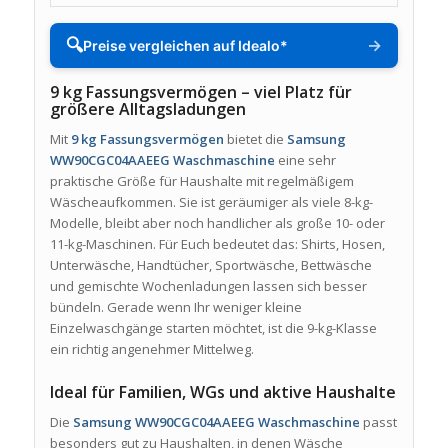
🔍
→
Preise vergleichen auf Idealo*
9 kg Fassungsvermögen – viel Platz für
größere Alltagsladungen
Mit
9 kg Fassungsvermögen
bietet die
Samsung
WW90CGC04AAEEG Waschmaschine
eine sehr
praktische Größe für Haushalte mit regelmäßigem
Wäscheaufkommen. Sie ist geräumiger als viele 8-kg-
Modelle, bleibt aber noch handlicher als große 10- oder
11-kg-Maschinen. Für Euch bedeutet das: Shirts, Hosen,
Unterwäsche, Handtücher, Sportwäsche, Bettwäsche
und gemischte Wochenladungen lassen sich besser
bündeln. Gerade wenn Ihr weniger kleine
Einzelwaschgänge starten möchtet, ist die 9-kg-Klasse
ein richtig angenehmer Mittelweg.
Ideal für Familien, WGs und aktive Haushalte
Die
Samsung WW90CGC04AAEEG Waschmaschine
passt
besonders gut zu Haushalten, in denen Wäsche