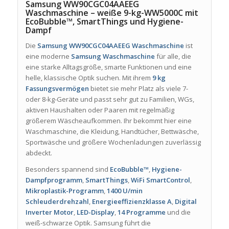
Samsung WW90CGC04AAEEG
Waschmaschine – weiße 9-kg-WW5000C mit
EcoBubble™, SmartThings und Hygiene-
Dampf
Die
Samsung WW90CGC04AAEEG Waschmaschine
ist
eine moderne
Samsung Waschmaschine
für alle, die
eine starke Alltagsgröße, smarte Funktionen und eine
helle, klassische Optik suchen. Mit ihrem
9 kg
Fassungsvermögen
bietet sie mehr Platz als viele 7-
oder 8-kg-Geräte und passt sehr gut zu Familien, WGs,
aktiven Haushalten oder Paaren mit regelmäßig
größerem Wäscheaufkommen. Ihr bekommt hier eine
Waschmaschine, die Kleidung, Handtücher, Bettwäsche,
Sportwäsche und größere Wochenladungen zuverlässig
abdeckt.
Besonders spannend sind
EcoBubble™
,
Hygiene-
Dampfprogramm
,
SmartThings
,
WiFi SmartControl
,
Mikroplastik-Programm
,
1400 U/min
Schleuderdrehzahl
,
Energieeffizienzklasse A
,
Digital
Inverter Motor
,
LED-Display
,
14 Programme
und die
weiß-schwarze Optik. Samsung führt die