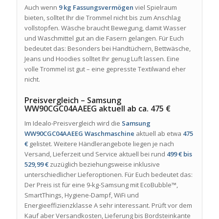
Auch wenn
9 kg Fassungsvermögen
viel Spielraum
bieten, solltet Ihr die Trommel nicht bis zum Anschlag
vollstopfen. Wäsche braucht Bewegung, damit Wasser
und Waschmittel gut an die Fasern gelangen. Für Euch
bedeutet das: Besonders bei Handtüchern, Bettwäsche,
Jeans und Hoodies solltet Ihr genug Luft lassen. Eine
volle Trommel ist gut – eine gepresste Textilwand eher
nicht.
Preisvergleich – Samsung
WW90CGC04AAEEG aktuell ab ca. 475 €
Im Idealo-Preisvergleich wird die
Samsung
WW90CGC04AAEEG Waschmaschine
aktuell ab etwa
475
€
gelistet. Weitere Händlerangebote liegen je nach
Versand, Lieferzeit und Service aktuell bei rund
499 € bis
529,99 €
zuzüglich beziehungsweise inklusive
unterschiedlicher Lieferoptionen. Für Euch bedeutet das:
Der Preis ist für eine 9-kg-Samsung mit EcoBubble™,
SmartThings, Hygiene-Dampf, WiFi und
Energieeffizienzklasse A sehr interessant. Prüft vor dem
Kauf aber Versandkosten, Lieferung bis Bordsteinkante