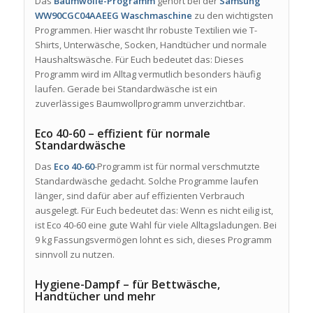
Das
Baumwolle-Programm
gehört bei der
Samsung
WW90CGC04AAEEG Waschmaschine
zu den wichtigsten
Programmen. Hier wascht Ihr robuste Textilien wie T-
Shirts, Unterwäsche, Socken, Handtücher und normale
Haushaltswäsche. Für Euch bedeutet das: Dieses
Programm wird im Alltag vermutlich besonders häufig
laufen. Gerade bei Standardwäsche ist ein
zuverlässiges Baumwollprogramm unverzichtbar.
Eco 40-60 – effizient für normale
Standardwäsche
Das
Eco 40-60
-Programm ist für normal verschmutzte
Standardwäsche gedacht. Solche Programme laufen
länger, sind dafür aber auf effizienten Verbrauch
ausgelegt. Für Euch bedeutet das: Wenn es nicht eilig ist,
ist Eco 40-60 eine gute Wahl für viele Alltagsladungen. Bei
9 kg Fassungsvermögen lohnt es sich, dieses Programm
sinnvoll zu nutzen.
Hygiene-Dampf – für Bettwäsche,
Handtücher und mehr