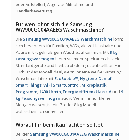
oder Aufstellort, Altgeräte-Mitnahme und
Händlerbewertung.
Für wen lohnt sich die Samsung
WW90CGC04AAEEG Waschmaschine?
Die
Samsung WW90CGC04AAEEG Waschmaschine
lohnt
sich besonders für Familien, WGs, aktive Haushalte und
Paare mit regelmäßigem Wäscheaufkommen. Mit
9 kg
Fassungsvermögen
bietet sie mehr Spielraum als viele
Standardgeräte und bleibt trotzdem gut aufstellbar. Für
Euch ist das Modell ideal, wenn Ihr eine weiße Samsung
Waschmaschine mit
EcoBubble™
,
Hygiene-Dampf
,
SmartThings
,
WiFi SmartControl
,
Mikroplastik-
Programm
,
1400 U/min
,
Energieeffizienzklasse A
und
9
kg Fassungsvermögen
sucht. Wenn Ihr nur kleine
Mengen wascht, ist ein 7- oder 8-kg-Modell
wahrscheinlich sinnvoller.
Worauf Ihr beim Kauf achten solltet
Bei der
Samsung WW90CGC04AAEEG Waschmaschine