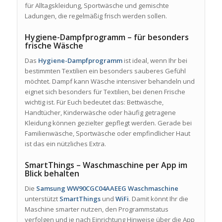
für Alltagskleidung, Sportwäsche und gemischte
Ladungen, die regelmäßig frisch werden sollen.
Hygiene-Dampfprogramm – für besonders
frische Wäsche
Das
Hygiene-Dampfprogramm
ist ideal, wenn Ihr bei
bestimmten Textilien ein besonders sauberes Gefühl
möchtet. Dampf kann Wäsche intensiver behandeln und
eignet sich besonders für Textilien, bei denen Frische
wichtig ist. Für Euch bedeutet das: Bettwäsche,
Handtücher, Kinderwäsche oder häufig getragene
Kleidung können gezielter gepflegt werden. Gerade bei
Familienwäsche, Sportwäsche oder empfindlicher Haut
ist das ein nützliches Extra.
SmartThings – Waschmaschine per App im
Blick behalten
Die
Samsung WW90CGC04AAEEG Waschmaschine
unterstützt
SmartThings
und
WiFi
. Damit könnt Ihr die
Maschine smarter nutzen, den Programmstatus
verfolgen und je nach Einrichtung Hinweise über die App