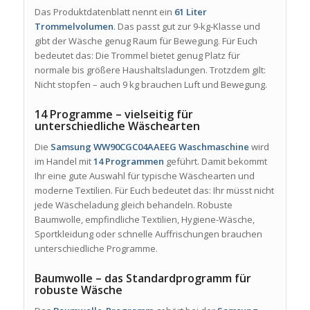
Das Produktdatenblatt nennt ein
61 Liter
Trommelvolumen
. Das passt gut zur 9-kg-Klasse und
gibt der Wäsche genug Raum für Bewegung. Für Euch
bedeutet das: Die Trommel bietet genug Platz für
normale bis größere Haushaltsladungen. Trotzdem gilt:
Nicht stopfen – auch 9 kg brauchen Luft und Bewegung.
14 Programme – vielseitig für
unterschiedliche Wäschearten
Die
Samsung WW90CGC04AAEEG Waschmaschine
wird
im Handel mit
14 Programmen
geführt. Damit bekommt
Ihr eine gute Auswahl für typische Wäschearten und
moderne Textilien. Für Euch bedeutet das: Ihr müsst nicht
jede Wäscheladung gleich behandeln. Robuste
Baumwolle, empfindliche Textilien, Hygiene-Wäsche,
Sportkleidung oder schnelle Auffrischungen brauchen
unterschiedliche Programme.
Baumwolle – das Standardprogramm für
robuste Wäsche