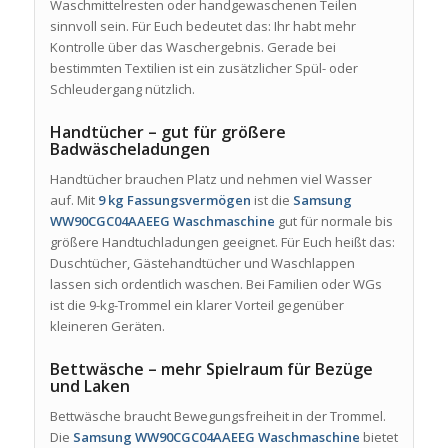
Waschmittelresten oder handgewaschenen Teilen
sinnvoll sein. Für Euch bedeutet das: Ihr habt mehr
Kontrolle über das Waschergebnis. Gerade bei
bestimmten Textilien ist ein zusätzlicher Spül- oder
Schleudergang nützlich.
Handtücher – gut für größere
Badwäscheladungen
Handtücher brauchen Platz und nehmen viel Wasser
auf. Mit
9 kg Fassungsvermögen
ist die
Samsung
WW90CGC04AAEEG Waschmaschine
gut für normale bis
größere Handtuchladungen geeignet. Für Euch heißt das:
Duschtücher, Gästehandtücher und Waschlappen
lassen sich ordentlich waschen. Bei Familien oder WGs
ist die 9-kg-Trommel ein klarer Vorteil gegenüber
kleineren Geräten.
Bettwäsche – mehr Spielraum für Bezüge
und Laken
Bettwäsche braucht Bewegungsfreiheit in der Trommel.
Die
Samsung WW90CGC04AAEEG Waschmaschine
bietet