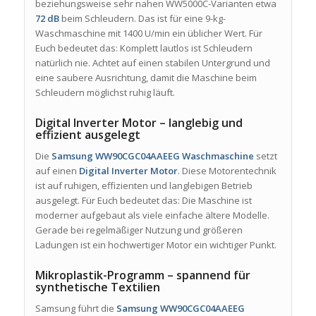
beziehungsweise sehr nahen WW5000C-Varianten etwa
72 dB
beim Schleudern. Das ist für eine 9-kg-
Waschmaschine mit 1400 U/min ein üblicher Wert. Für
Euch bedeutet das: Komplett lautlos ist Schleudern
natürlich nie. Achtet auf einen stabilen Untergrund und
eine saubere Ausrichtung, damit die Maschine beim
Schleudern möglichst ruhig läuft.
Digital Inverter Motor – langlebig und
effizient ausgelegt
Die
Samsung WW90CGC04AAEEG Waschmaschine
setzt
auf einen
Digital Inverter Motor
. Diese Motorentechnik
ist auf ruhigen, effizienten und langlebigen Betrieb
ausgelegt. Für Euch bedeutet das: Die Maschine ist
moderner aufgebaut als viele einfache ältere Modelle.
Gerade bei regelmäßiger Nutzung und größeren
Ladungen ist ein hochwertiger Motor ein wichtiger Punkt.
Mikroplastik-Programm – spannend für
synthetische Textilien
Samsung führt die
Samsung WW90CGC04AAEEG