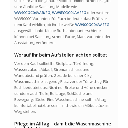
solltet Ihr auf die genaue Modellnummer achten. Es gibt
sehr ähnliche Samsung-Modelle wie
WW90CGC04AAB/EG
,
WW9ECGC04AAEEG
oder weitere
WW5000C-Varianten. Für Euch bedeutet das: Prüft vor
dem Kauf wirklich, ob Ihr die weiße
WW90CGC04AAEEG
ausgewählt habt. Kleine Buchstabenunterschiede
können bei Samsung schnell Farbe, Marktvariante oder
Ausstattung verändern.
Worauf Ihr beim Aufstellen achten solltet
Vor dem Kauf solltet Ihr Stellplatz, Türöffnung,
Wasserzulauf, Ablauf, Stromanschluss und
Wandabstand prüfen. Gerade bei einer 9-kg-
Waschmaschine ist genug Platz vor der Tür wichtig. Für
Euch bedeutet das: Nicht nur Breite und Höhe checken,
sondern auch Tiefe, Bullauge, Schläuche und
Bewegungsfläche. Eine Waschmaschine soll im Alltag
komfortabel nutzbar sein – nicht wie ein Möbelstück im
Weg stehen.
Pflege im Alltag – damit die Waschmaschine