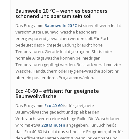
Baumwolle 20 °C – wenn es besonders
schonend und sparsam sein soll
Das Programm
Baumwolle 20 °C
ist sinnvoll, wenn leicht
verschmutzte Baumwollwäsche besonders
energiesparend gewaschen werden soll. Für Euch
bedeutet das: Nicht jede Ladung braucht hohe
Temperaturen. Gerade leicht getragene Shirts oder
normale Alltagswäsche können bei niedrigen
Temperaturen gepflegt werden. Bei stark verschmutzter
Wäsche, Handtüchern oder Hygiene-Wäsche solltet Ihr
aber ein passenderes Programm wählen.
Eco 40-60 – effizient für geeignete
Baumwollwäsche
Das Programm
Eco 40-60
ist für geeignete
Baumwollwäsche gedacht und spielt bei den
Verbrauchswerten eine wichtige Rolle. Die Waschdauer
wird mit etwa
228 Minuten
angegeben. Für Euch heißt
das: Eco 40-60 ist nicht das schnellste Programm, aber für
den effizienten Betrieb wichtig. Wenn Ihr Zeit habt und