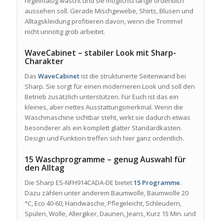
regelmäßig wascht und sie möglichst lange ordentlich
aussehen soll. Gerade Mischgewebe, Shirts, Blusen und
Alltagskleidung profitieren davon, wenn die Trommel
nicht unnötig grob arbeitet.
WaveCabinet – stabiler Look mit Sharp-
Charakter
Das
WaveCabinet
ist die strukturierte Seitenwand bei
Sharp. Sie sorgt für einen moderneren Look und soll den
Betrieb zusätzlich unterstützen. Für Euch ist das ein
kleines, aber nettes Ausstattungsmerkmal. Wenn die
Waschmaschine sichtbar steht, wirkt sie dadurch etwas
besonderer als ein komplett glatter Standardkasten.
Design und Funktion treffen sich hier ganz ordentlich.
15 Waschprogramme – genug Auswahl für
den Alltag
Die Sharp ES-NFH914CADA-DE bietet
15 Programme
.
Dazu zählen unter anderem Baumwolle, Baumwolle 20
°C, Eco 40-60, Handwäsche, Pflegeleicht, Schleudern,
Spülen, Wolle, Allergiker, Daunen, Jeans, Kurz 15 Min. und