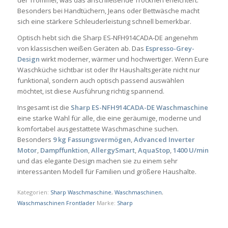
der Trommel, was das anschließende Trocknen erleichtert.
Besonders bei Handtüchern, Jeans oder Bettwäsche macht
sich eine stärkere Schleuderleistung schnell bemerkbar.
Optisch hebt sich die Sharp ES-NFH914CADA-DE angenehm
von klassischen weißen Geräten ab. Das
Espresso-Grey-
Design
wirkt moderner, wärmer und hochwertiger. Wenn Eure
Waschküche sichtbar ist oder Ihr Haushaltsgeräte nicht nur
funktional, sondern auch optisch passend auswählen
möchtet, ist diese Ausführung richtig spannend.
Insgesamt ist die
Sharp ES-NFH914CADA-DE Waschmaschine
eine starke Wahl für alle, die eine geräumige, moderne und
komfortabel ausgestattete Waschmaschine suchen.
Besonders
9 kg Fassungsvermögen
,
Advanced Inverter
Motor
,
Dampffunktion
,
AllergySmart
,
AquaStop
,
1400 U/min
und das elegante Design machen sie zu einem sehr
interessanten Modell für Familien und größere Haushalte.
Kategorien:
Sharp Waschmaschine
,
Waschmaschinen
,
Waschmaschinen Frontlader
Marke:
Sharp