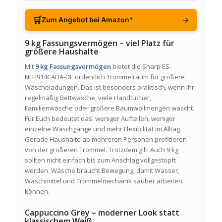
🛒
→
Zum Angebot bei Amazon*
9 kg Fassungsvermögen – viel Platz für
größere Haushalte
Mit
9 kg Fassungsvermögen
bietet die Sharp ES-
NFH914CADA-DE ordentlich Trommelraum für größere
Wäscheladungen. Das ist besonders praktisch, wenn Ihr
regelmäßig Bettwäsche, viele Handtücher,
Familienwäsche oder größere Baumwollmengen wascht.
Für Euch bedeutet das: weniger Aufteilen, weniger
einzelne Waschgänge und mehr Flexibilität im Alltag.
Gerade Haushalte ab mehreren Personen profitieren
von der größeren Trommel. Trotzdem gilt: Auch 9 kg
sollten nicht einfach bis zum Anschlag vollgestopft
werden. Wäsche braucht Bewegung, damit Wasser,
Waschmittel und Trommelmechanik sauber arbeiten
können.
Cappuccino Grey – moderner Look statt
klassischem Weiß