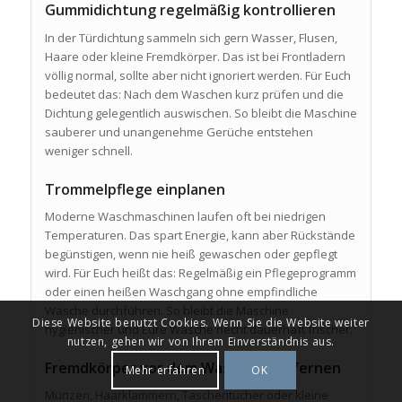
Gummidichtung regelmäßig kontrollieren
In der Türdichtung sammeln sich gern Wasser, Flusen,
Haare oder kleine Fremdkörper. Das ist bei Frontladern
völlig normal, sollte aber nicht ignoriert werden. Für Euch
bedeutet das: Nach dem Waschen kurz prüfen und die
Dichtung gelegentlich auswischen. So bleibt die Maschine
sauberer und unangenehme Gerüche entstehen
weniger schnell.
Trommelpflege einplanen
Moderne Waschmaschinen laufen oft bei niedrigen
Temperaturen. Das spart Energie, kann aber Rückstände
begünstigen, wenn nie heiß gewaschen oder gepflegt
wird. Für Euch heißt das: Regelmäßig ein Pflegeprogramm
oder einen heißen Waschgang ohne empfindliche
Wäsche durchführen. So bleibt die Maschine
Diese Website benutzt Cookies. Wenn Sie die Website weiter
hygienischer und Eure Wäsche riecht dauerhaft frischer.
nutzen, gehen wir von Ihrem Einverständnis aus.
Fremdkörper vor dem Waschen entfernen
Mehr erfahren
OK
Münzen, Haarklammern, Taschentücher oder kleine