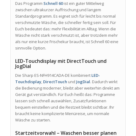
Das Programm
Schnell 60
ist ein guter Mittelweg
zwischen ultrakurzer Auffrischung und langem
Standardprogramm. Es eignet sich für leicht bis normal
verschmutzte Wäsche, die schneller fertig sein soll. Für
Euch bedeutet das: mehr Flexibilität im Alltag. Wenn die
Wäsche nicht stark verschmutzt ist, aber trotzdem mehr
als nur eine kurze Frischekur braucht, ist Schnell 60 eine
sinnvolle Option.
LED-Touchdisplay mit DirectTouch und
JogDial
Die Sharp ES-NFH914CADA-DE kombiniert
LED-
Touchdisplay
,
DirectTouch
und
JogDial
. Dadurch wirkt
die Bedienung moderner, bleibt aber weiterhin direkt am
Gerät gut verständlich. Für Euch heißt das: Programme
lassen sich schnell auswählen, Zusatzfunktionen
bequem einstellen und die Restzeit bleibt sichtbar. Ihr
braucht keine komplizierte Menüreise, um normale
Wäsche zu starten.
Startzeitvorwahl – Waschen besser planen