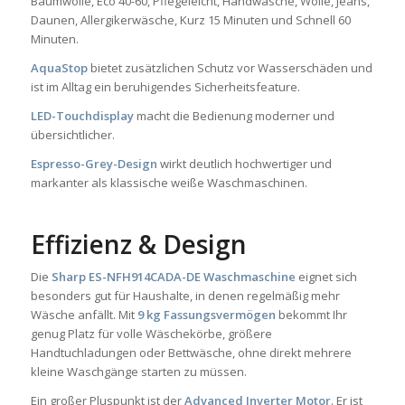
Baumwolle, Eco 40-60, Pflegeleicht, Handwäsche, Wolle, Jeans,
Daunen, Allergikerwäsche, Kurz 15 Minuten und Schnell 60
Minuten.
AquaStop
bietet zusätzlichen Schutz vor Wasserschäden und
ist im Alltag ein beruhigendes Sicherheitsfeature.
LED-Touchdisplay
macht die Bedienung moderner und
übersichtlicher.
Espresso-Grey-Design
wirkt deutlich hochwertiger und
markanter als klassische weiße Waschmaschinen.
Effizienz & Design
Die
Sharp ES-NFH914CADA-DE Waschmaschine
eignet sich
besonders gut für Haushalte, in denen regelmäßig mehr
Wäsche anfällt. Mit
9 kg Fassungsvermögen
bekommt Ihr
genug Platz für volle Wäschekörbe, größere
Handtuchladungen oder Bettwäsche, ohne direkt mehrere
kleine Waschgänge starten zu müssen.
Ein großer Pluspunkt ist der
Advanced Inverter Motor
. Er ist