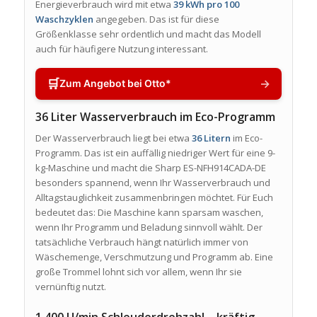
Energieverbrauch wird mit etwa
39 kWh pro 100
Waschzyklen
angegeben. Das ist für diese
Größenklasse sehr ordentlich und macht das Modell
auch für häufigere Nutzung interessant.
🛒
→
Zum Angebot bei Otto*
36 Liter Wasserverbrauch im Eco-Programm
Der Wasserverbrauch liegt bei etwa
36 Litern
im Eco-
Programm. Das ist ein auffällig niedriger Wert für eine 9-
kg-Maschine und macht die Sharp ES-NFH914CADA-DE
besonders spannend, wenn Ihr Wasserverbrauch und
Alltagstauglichkeit zusammenbringen möchtet. Für Euch
bedeutet das: Die Maschine kann sparsam waschen,
wenn Ihr Programm und Beladung sinnvoll wählt. Der
tatsächliche Verbrauch hängt natürlich immer von
Wäschemenge, Verschmutzung und Programm ab. Eine
große Trommel lohnt sich vor allem, wenn Ihr sie
vernünftig nutzt.
1.400 U/min Schleuderdrehzahl – kräftig