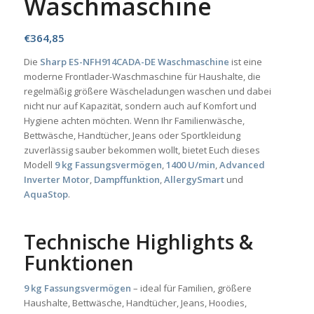
Waschmaschine
€
364,85
Die
Sharp ES-NFH914CADA-DE Waschmaschine
ist eine
moderne Frontlader-Waschmaschine für Haushalte, die
regelmäßig größere Wäscheladungen waschen und dabei
nicht nur auf Kapazität, sondern auch auf Komfort und
Hygiene achten möchten. Wenn Ihr Familienwäsche,
Bettwäsche, Handtücher, Jeans oder Sportkleidung
zuverlässig sauber bekommen wollt, bietet Euch dieses
Modell
9 kg Fassungsvermögen
,
1400 U/min
,
Advanced
Inverter Motor
,
Dampffunktion
,
AllergySmart
und
AquaStop
.
Technische Highlights &
Funktionen
9 kg Fassungsvermögen
– ideal für Familien, größere
Haushalte, Bettwäsche, Handtücher, Jeans, Hoodies,