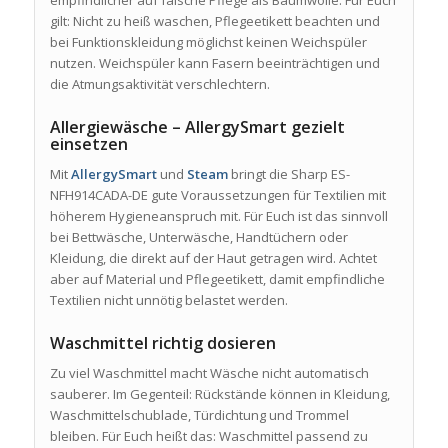
empfindlicher auf falsche Pflege als Baumwolle. Für Euch
gilt: Nicht zu heiß waschen, Pflegeetikett beachten und
bei Funktionskleidung möglichst keinen Weichspüler
nutzen. Weichspüler kann Fasern beeinträchtigen und
die Atmungsaktivität verschlechtern.
Allergiewäsche – AllergySmart gezielt
einsetzen
Mit
AllergySmart
und
Steam
bringt die Sharp ES-
NFH914CADA-DE gute Voraussetzungen für Textilien mit
höherem Hygieneanspruch mit. Für Euch ist das sinnvoll
bei Bettwäsche, Unterwäsche, Handtüchern oder
Kleidung, die direkt auf der Haut getragen wird. Achtet
aber auf Material und Pflegeetikett, damit empfindliche
Textilien nicht unnötig belastet werden.
Waschmittel richtig dosieren
Zu viel Waschmittel macht Wäsche nicht automatisch
sauberer. Im Gegenteil: Rückstände können in Kleidung,
Waschmittelschublade, Türdichtung und Trommel
bleiben. Für Euch heißt das: Waschmittel passend zu