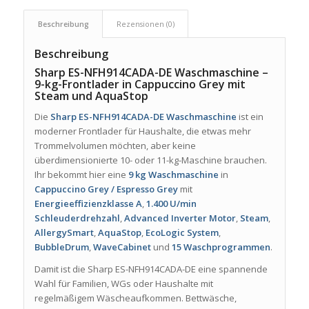
Beschreibung
Rezensionen (0)
Beschreibung
Sharp ES-NFH914CADA-DE Waschmaschine –
9-kg-Frontlader in Cappuccino Grey mit
Steam und AquaStop
Die
Sharp ES-NFH914CADA-DE Waschmaschine
ist ein
moderner Frontlader für Haushalte, die etwas mehr
Trommelvolumen möchten, aber keine
überdimensionierte 10- oder 11-kg-Maschine brauchen.
Ihr bekommt hier eine
9 kg Waschmaschine
in
Cappuccino Grey / Espresso Grey
mit
Energieeffizienzklasse A
,
1.400 U/min
Schleuderdrehzahl
,
Advanced Inverter Motor
,
Steam
,
AllergySmart
,
AquaStop
,
EcoLogic System
,
BubbleDrum
,
WaveCabinet
und
15 Waschprogrammen
.
Damit ist die Sharp ES-NFH914CADA-DE eine spannende
Wahl für Familien, WGs oder Haushalte mit
regelmäßigem Wäscheaufkommen. Bettwäsche,