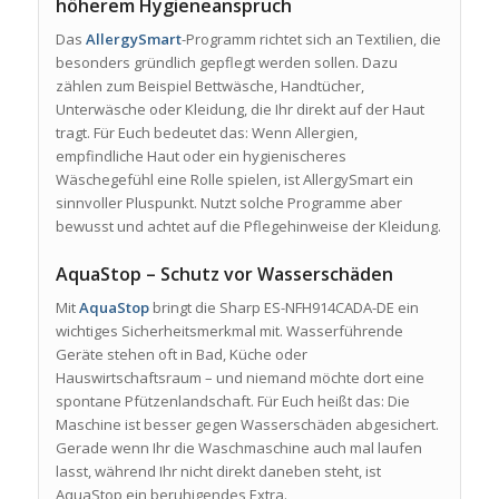
höherem Hygieneanspruch
Das
AllergySmart
-Programm richtet sich an Textilien, die
besonders gründlich gepflegt werden sollen. Dazu
zählen zum Beispiel Bettwäsche, Handtücher,
Unterwäsche oder Kleidung, die Ihr direkt auf der Haut
tragt. Für Euch bedeutet das: Wenn Allergien,
empfindliche Haut oder ein hygienischeres
Wäschegefühl eine Rolle spielen, ist AllergySmart ein
sinnvoller Pluspunkt. Nutzt solche Programme aber
bewusst und achtet auf die Pflegehinweise der Kleidung.
AquaStop – Schutz vor Wasserschäden
Mit
AquaStop
bringt die Sharp ES-NFH914CADA-DE ein
wichtiges Sicherheitsmerkmal mit. Wasserführende
Geräte stehen oft in Bad, Küche oder
Hauswirtschaftsraum – und niemand möchte dort eine
spontane Pfützenlandschaft. Für Euch heißt das: Die
Maschine ist besser gegen Wasserschäden abgesichert.
Gerade wenn Ihr die Waschmaschine auch mal laufen
lasst, während Ihr nicht direkt daneben steht, ist
AquaStop ein beruhigendes Extra.