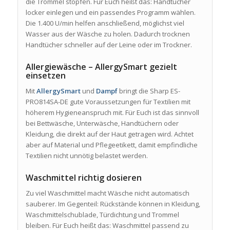
die Trommel stopfen. Für Euch heißt das: Handtücher
locker einlegen und ein passendes Programm wählen.
Die 1.400 U/min helfen anschließend, möglichst viel
Wasser aus der Wäsche zu holen. Dadurch trocknen
Handtücher schneller auf der Leine oder im Trockner.
Allergiewäsche – AllergySmart gezielt
einsetzen
Mit
AllergySmart
und
Dampf
bringt die Sharp ES-
PRO814SA-DE gute Voraussetzungen für Textilien mit
höherem Hygieneanspruch mit. Für Euch ist das sinnvoll
bei Bettwäsche, Unterwäsche, Handtüchern oder
Kleidung, die direkt auf der Haut getragen wird. Achtet
aber auf Material und Pflegeetikett, damit empfindliche
Textilien nicht unnötig belastet werden.
Waschmittel richtig dosieren
Zu viel Waschmittel macht Wäsche nicht automatisch
sauberer. Im Gegenteil: Rückstände können in Kleidung,
Waschmittelschublade, Türdichtung und Trommel
bleiben. Für Euch heißt das: Waschmittel passend zu