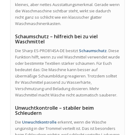
kleines, aber nettes Ausstattungsmerkmal. Gerade wenn
die Waschmaschine sichtbar steht, wirkt sie dadurch
nicht ganz so schlicht wie ein klassischer glatter
Waschmaschinenkasten.
Schaumschutz – hilfreich bei zu viel
Waschmittel
Die Sharp ES-PRO814SA-DE besitzt
Schaumschutz
. Diese
Funktion hilft, wenn zu viel Waschmittel verwendet wurde
oder bestimmte Textilien stärker schäumen. Für Euch
bedeutet das: Die Maschine kann besser auf
übermäßige Schaumbildung reagieren. Trotzdem solltet
Ihr Waschmittel passend zu Wasserhärte,
Verschmutzung und Beladung dosieren. Mehr
Waschmittel macht Wäsche nicht automatisch sauberer.
Unwuchtkontrolle – stabiler beim
Schleudern
Die
Unwuchtkontrolle
erkennt, wenn die Wäsche
ungünstig in der Trommel verteilt ist. Das ist besonders
beim Schleudern wichtig, weil schlecht verteilte Ladungen