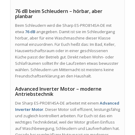
76 dB beim Schleudern – hörbar, aber
planbar
Beim Schleudern wird die Sharp ES-PRO814SA-DE mit
etwa
76 dB
angegeben. Damit ist sie im Schleudergang
hörbar, aber für eine Waschmaschine dieser Klasse
normal einzuordnen. Für Euch heißt das: Im Bad, Keller,
Hauswirtschaftsraum oder in einer geschlossenen
Küche passt der Betrieb gut. Direkt neben Wohn- oder
Schlafräumen solltet Ihr die Laufzeiten etwas bewusster
wählen. Schleudern um Mitternacht ist meistens keine
Freundschaftserklärung an den Haushalt.
Advanced Inverter Motor – moderne
Antriebstechnik
Die Sharp ES-PRO814SA-DE arbeitet mit einem
Advanced
Inverter Motor
. Dieser Motor soll effizient, leistungsfähig
und zugleich kontrolliert arbeiten. Für Euch ist das ein
wichtiges Technikdetail, weil der Motor großen Einfluss
auf Waschbewegung, Schleudern und Laufverhalten hat.
Gerade bei regelmäßiger Nutzung ist ein moderner