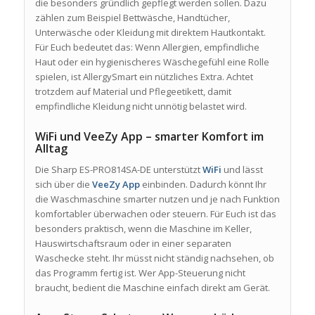
die besonders gründlich gepflegt werden sollen. Dazu
zählen zum Beispiel Bettwäsche, Handtücher,
Unterwäsche oder Kleidung mit direktem Hautkontakt.
Für Euch bedeutet das: Wenn Allergien, empfindliche
Haut oder ein hygienischeres Wäschegefühl eine Rolle
spielen, ist AllergySmart ein nützliches Extra. Achtet
trotzdem auf Material und Pflegeetikett, damit
empfindliche Kleidung nicht unnötig belastet wird.
WiFi und VeeZy App – smarter Komfort im
Alltag
Die Sharp ES-PRO814SA-DE unterstützt
WiFi
und lässt
sich über die
VeeZy App
einbinden. Dadurch könnt Ihr
die Waschmaschine smarter nutzen und je nach Funktion
komfortabler überwachen oder steuern. Für Euch ist das
besonders praktisch, wenn die Maschine im Keller,
Hauswirtschaftsraum oder in einer separaten
Waschecke steht. Ihr müsst nicht ständig nachsehen, ob
das Programm fertig ist. Wer App-Steuerung nicht
braucht, bedient die Maschine einfach direkt am Gerät.