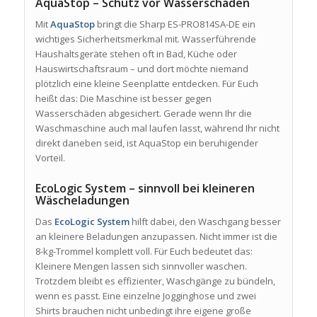
AquaStop – Schutz vor Wasserschäden
Mit
AquaStop
bringt die Sharp ES-PRO814SA-DE ein
wichtiges Sicherheitsmerkmal mit. Wasserführende
Haushaltsgeräte stehen oft in Bad, Küche oder
Hauswirtschaftsraum – und dort möchte niemand
plötzlich eine kleine Seenplatte entdecken. Für Euch
heißt das: Die Maschine ist besser gegen
Wasserschäden abgesichert. Gerade wenn Ihr die
Waschmaschine auch mal laufen lasst, während Ihr nicht
direkt daneben seid, ist AquaStop ein beruhigender
Vorteil.
EcoLogic System – sinnvoll bei kleineren
Wäscheladungen
Das
EcoLogic System
hilft dabei, den Waschgang besser
an kleinere Beladungen anzupassen. Nicht immer ist die
8-kg-Trommel komplett voll. Für Euch bedeutet das:
Kleinere Mengen lassen sich sinnvoller waschen.
Trotzdem bleibt es effizienter, Waschgänge zu bündeln,
wenn es passt. Eine einzelne Jogginghose und zwei
Shirts brauchen nicht unbedingt ihre eigene große