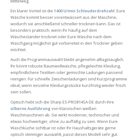
Mittelweg.
Ein klarer Vorteil ist die
1400 U/min Schleuderdrehzahl
. Eure
Wäsche kommt besser vorentwässert aus der Maschine,
wodurch sie anschließend schneller trocknen kann. Das ist
besonders praktisch, wenn Ihr häufig auf dem
Wäscheständer trocknet oder Eure Wäsche nach dem
Waschgang möglichst gut vorbereitet in den Trockner geben
möchtet.
Auch die Programmauswahl bleibt angenehm alltagstauglich.
Ihr könnt robuste Baumwollwäsche, pflegeleichte Kleidung,
empfindlichere Textilien oder gemischte Ladungen passend
reinigen. Für schnelle Zwischenladungen sind Kurzprogramme
ideal, wenn einzelne Kleidungsstücke kurzfristig wieder frisch
sein sollen.
Optisch hebt sich die Sharp ES-PRO814SA-DE durch ihre
silberne Ausführung
von klassischen weißen
Waschmaschinen ab. Sie wirkt moderner, technischer und
etwas hochwertiger, ohne zu auffällig zu sein. Wenn Eure
Waschküche sichtbar ist oder Ihr Haushaltsgeräte gerne
optisch stimmiger auswählt, passt dieses Modell sehr gut.