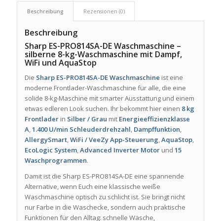
Beschreibung
Rezensionen (0)
Beschreibung
Sharp ES-PRO814SA-DE Waschmaschine –
silberne 8-kg-Waschmaschine mit Dampf,
WiFi und AquaStop
Die
Sharp ES-PRO814SA-DE Waschmaschine
ist eine
moderne Frontlader-Waschmaschine für alle, die eine
solide 8-kg-Maschine mit smarter Ausstattung und einem
etwas edleren Look suchen. Ihr bekommt hier einen
8 kg
Frontlader
in
Silber / Grau
mit
Energieeffizienzklasse
A
,
1.400 U/min Schleuderdrehzahl
,
Dampffunktion
,
AllergySmart
,
WiFi / VeeZy App-Steuerung
,
AquaStop
,
EcoLogic System
,
Advanced Inverter Motor
und
15
Waschprogrammen
.
Damit ist die Sharp ES-PRO814SA-DE eine spannende
Alternative, wenn Euch eine klassische weiße
Waschmaschine optisch zu schlicht ist. Sie bringt nicht
nur Farbe in die Waschecke, sondern auch praktische
Funktionen für den Alltag: schnelle Wäsche,