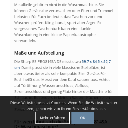
Metallteile gehören nicht in die Waschmaschine. Sie
können Geräusche verursachen oder Filter und Trommel
belasten. Für Euch bedeutet das: Taschen vor dem
Waschen prüfen. Klingt banal, spart aber Ärger. Ein
vergessenes Taschentuch kann eine dunkle
Waschladung in eine kleine Papierkatastrophe
verwandeln.
Maße und Aufstellung
Die Sharp ES-PRO814SA-DE misst etwa
59,7 x 84,5 x 52,7
cm
. Damit passt sie in viele klassische Stellplätze, ist
aber etwas tiefer als sehr kompakte Slim-Geräte. Für
Euch heißt das: Messt vor dem Kauf sauber aus. Achtet
auf Türöffnung, Wasseranschluss, Abfluss,
Stromanschluss und genug Platz hinter der Maschine für
Schläuche. Besonders in kleinen Bädern, Küchenzeilen
Diese Website benutzt Cookies. Wenn Sie die Website weiter
oder engen Waschecken entscheidet oft jeder
nutzen, gehen wir von Ihrem Einverständnis aus.
Zentimeter.
Mehr erfahren
OK
Für wen lohnt sich die Sharp ES-PRO814SA-
DE Waschmaschine?