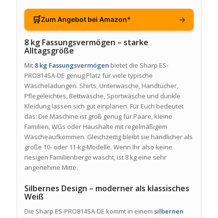
🛒
→
Zum Angebot bei Amazon*
8 kg Fassungsvermögen – starke
Alltagsgröße
Mit
8 kg Fassungsvermögen
bietet die Sharp ES-
PRO814SA-DE genug Platz für viele typische
Wäscheladungen. Shirts, Unterwäsche, Handtücher,
Pflegeleichtes, Bettwäsche, Sportwäsche und dunkle
Kleidung lassen sich gut einplanen. Für Euch bedeutet
das: Die Maschine ist groß genug für Paare, kleine
Familien, WGs oder Haushalte mit regelmäßigem
Wäscheaufkommen. Gleichzeitig bleibt sie handlicher als
große 10- oder 11-kg-Modelle. Wenn Ihr also keine
riesigen Familienberge wascht, ist 8 kg eine sehr
angenehme Mitte.
Silbernes Design – moderner als klassisches
Weiß
Die Sharp ES-PRO814SA-DE kommt in einem
silbernen