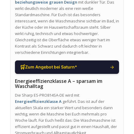
beziehungsweise grauen Design
mit dunkler Tür. Das
wirkt deutlich moderner als eine rein weiße
Standardmaschine. Für Euch ist das besonders
interessant, wenn die Waschmaschine sichtbar im Bad, in
der Küche oder im Hauswirtschaftsraum steht. Silber
wirkt ruhig, technisch und etwas hochwertiger.
Gleichzeitig ist die Oberfläche etwas weniger hart im
Kontrast als Schwarz und dadurch oft leichter in
verschiedene Einrichtungen integrierbar.
🛒
→
Zum Angebot bei Saturn*
Energieeffizienzklasse A – sparsam im
Waschalltag
Die Sharp ES-PRO814SA-DE wird mit
Energieeffizienzklasse A
geführt. Das ist auf der
aktuellen Skala ein starker Wert und besonders dann
wichtig, wenn die Maschine bei Euch mehrmals pro
Woche läuft. Für Euch heißt das: Die Waschmaschine ist
effizient aufgestellt und passt gut in einen Haushalt, der
Stromverbrauch und Alltagstauglichkeit