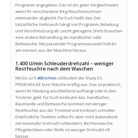
Programm angegeben. Das ist ein guter Vergleichswert,
wenn Ihr verschiedene 8-kg-Waschmaschinen
miteinander abgleicht. Für Euch heißt das: Der
tatsächliche Verbrauch hängt von Programm, Beladung
und Verschmutzung ab. Leicht getragene Shirts brauchen
eine andere Behandlung als Handtücher oder
Bettwäsche. Mit passender Programmauswahl holt Ihr
am meisten aus der Maschine heraus.
1.400 U/min Schleuderdrehzahl – weniger
Restfeuchte nach dem Waschen
Mit bis zu
1.400 U/min
schleudert die Sharp ES-
PRO814SA-DE Eure Wäsche kräftig aus. Das ist praktisch,
wenn Ihr Kleidung anschließend aufhängt oder in den
Trockner gebt. Für Euch bedeutet das: Handtücher,
Baumwolle und Bettwäsche kommen mit weniger
Restfeuchte aus der Trommel und trocknen schneller.
Empfindliche Textilien solltet Ihr aber nicht automatisch
mit maximaler Drehzahl schleudern. Bei Feinwäsche,
Pflegeleichtem oder Wolle ist weniger Drehzahl oft
besser.