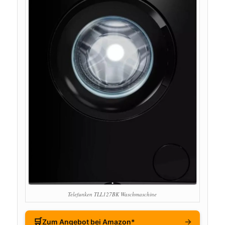
Telefunken TLL127BK Waschmaschine
🛒
→
Zum Angebot bei Amazon*