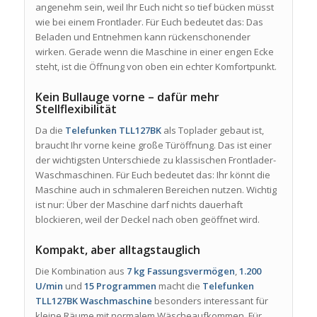
angenehm sein, weil Ihr Euch nicht so tief bücken müsst
wie bei einem Frontlader. Für Euch bedeutet das: Das
Beladen und Entnehmen kann rückenschonender
wirken. Gerade wenn die Maschine in einer engen Ecke
steht, ist die Öffnung von oben ein echter Komfortpunkt.
Kein Bullauge vorne – dafür mehr
Stellflexibilität
Da die
Telefunken TLL127BK
als Toplader gebaut ist,
braucht Ihr vorne keine große Türöffnung. Das ist einer
der wichtigsten Unterschiede zu klassischen Frontlader-
Waschmaschinen. Für Euch bedeutet das: Ihr könnt die
Maschine auch in schmaleren Bereichen nutzen. Wichtig
ist nur: Über der Maschine darf nichts dauerhaft
blockieren, weil der Deckel nach oben geöffnet wird.
Kompakt, aber alltagstauglich
Die Kombination aus
7 kg Fassungsvermögen
,
1.200
U/min
und
15 Programmen
macht die
Telefunken
TLL127BK Waschmaschine
besonders interessant für
kleine Räume mit normalem Wäscheaufkommen. Für