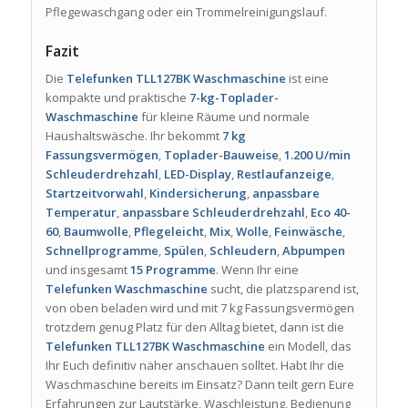
Pflegewaschgang oder ein Trommelreinigungslauf.
Fazit
Die
Telefunken TLL127BK Waschmaschine
ist eine
kompakte und praktische
7-kg-Toplader-
Waschmaschine
für kleine Räume und normale
Haushaltswäsche. Ihr bekommt
7 kg
Fassungsvermögen
,
Toplader-Bauweise
,
1.200 U/min
Schleuderdrehzahl
,
LED-Display
,
Restlaufanzeige
,
Startzeitvorwahl
,
Kindersicherung
,
anpassbare
Temperatur
,
anpassbare Schleuderdrehzahl
,
Eco 40-
60
,
Baumwolle
,
Pflegeleicht
,
Mix
,
Wolle
,
Feinwäsche
,
Schnellprogramme
,
Spülen
,
Schleudern
,
Abpumpen
und insgesamt
15 Programme
. Wenn Ihr eine
Telefunken Waschmaschine
sucht, die platzsparend ist,
von oben beladen wird und mit 7 kg Fassungsvermögen
trotzdem genug Platz für den Alltag bietet, dann ist die
Telefunken TLL127BK Waschmaschine
ein Modell, das
Ihr Euch definitiv näher anschauen solltet. Habt Ihr die
Waschmaschine bereits im Einsatz? Dann teilt gern Eure
Erfahrungen zur Lautstärke, Waschleistung, Bedienung