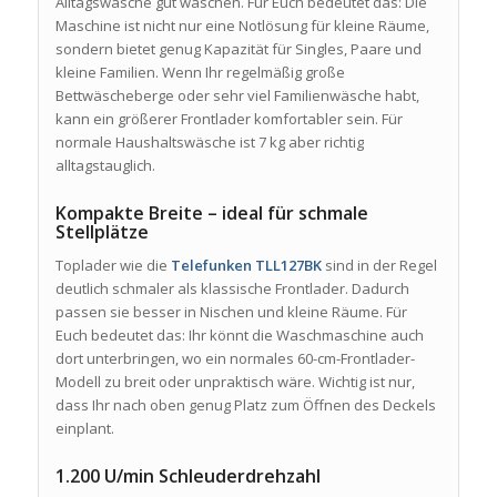
Alltagswäsche gut waschen. Für Euch bedeutet das: Die
Maschine ist nicht nur eine Notlösung für kleine Räume,
sondern bietet genug Kapazität für Singles, Paare und
kleine Familien. Wenn Ihr regelmäßig große
Bettwäscheberge oder sehr viel Familienwäsche habt,
kann ein größerer Frontlader komfortabler sein. Für
normale Haushaltswäsche ist 7 kg aber richtig
alltagstauglich.
Kompakte Breite – ideal für schmale
Stellplätze
Toplader wie die
Telefunken TLL127BK
sind in der Regel
deutlich schmaler als klassische Frontlader. Dadurch
passen sie besser in Nischen und kleine Räume. Für
Euch bedeutet das: Ihr könnt die Waschmaschine auch
dort unterbringen, wo ein normales 60-cm-Frontlader-
Modell zu breit oder unpraktisch wäre. Wichtig ist nur,
dass Ihr nach oben genug Platz zum Öffnen des Deckels
einplant.
1.200 U/min Schleuderdrehzahl