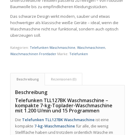
unterschiedliche Textilien passend zu reinigen – von robuster
Baumwolle bis zu empfindlicheren Kleidungsstücken.
Das schwarze Design wirkt modern, sauber und etwas
hochwertiger als klassische weiße Geräte – ideal, wenn die
Waschmaschine nicht nur funktional, sondern auch optisch
überzeugen soll.
Kategorien:
Telefunken Waschmaschine
,
Waschmaschinen
,
Waschmaschinen Frontlader
Marke:
Telefunken
Beschreibung
Rezensionen (0)
Beschreibung
Telefunken TLL127BK Waschmaschine –
kompakte 7-kg-Toplader-Waschmaschine
mit 1.200 U/min und 15 Programmen
Die
Telefunken TLL127BK Waschmaschine
ist eine
kompakte
7-kg-Waschmaschine
für alle, die wenig
Stellfläche haben und trotzdem ordentlich Wäsche im