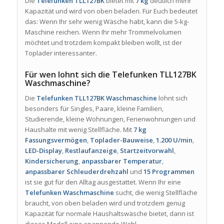
Die
Telefunken TLL127BK
bietet mit
7 kg
deutlich mehr
Kapazität und wird von oben beladen. Für Euch bedeutet
das: Wenn Ihr sehr wenig Wäsche habt, kann die 5-kg-
Maschine reichen. Wenn Ihr mehr Trommelvolumen
möchtet und trotzdem kompakt bleiben wollt, ist der
Toplader interessanter.
Für wen lohnt sich die Telefunken TLL127BK
Waschmaschine?
Die
Telefunken TLL127BK Waschmaschine
lohnt sich
besonders für Singles, Paare, kleine Familien,
Studierende, kleine Wohnungen, Ferienwohnungen und
Haushalte mit wenig Stellfläche. Mit
7 kg
Fassungsvermögen
,
Toplader-Bauweise
,
1.200 U/min
,
LED-Display
,
Restlaufanzeige
,
Startzeitvorwahl
,
Kindersicherung
,
anpassbarer Temperatur
,
anpassbarer Schleuderdrehzahl
und
15 Programmen
ist sie gut für den Alltag ausgestattet. Wenn Ihr eine
Telefunken Waschmaschine
sucht, die wenig Stellfläche
braucht, von oben beladen wird und trotzdem genug
Kapazität für normale Haushaltswäsche bietet, dann ist
dieses Modell eine spannende Wahl.