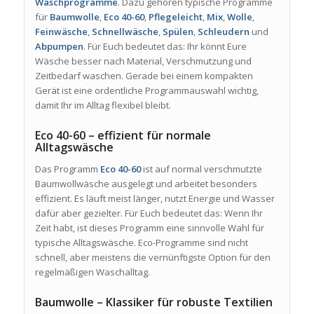
Waschprogramme
. Dazu gehören typische Programme
für
Baumwolle
,
Eco 40-60
,
Pflegeleicht
,
Mix
,
Wolle
,
Feinwäsche
,
Schnellwäsche
,
Spülen
,
Schleudern
und
Abpumpen
. Für Euch bedeutet das: Ihr könnt Eure
Wäsche besser nach Material, Verschmutzung und
Zeitbedarf waschen. Gerade bei einem kompakten
Gerät ist eine ordentliche Programmauswahl wichtig,
damit Ihr im Alltag flexibel bleibt.
Eco 40-60 – effizient für normale
Alltagswäsche
Das Programm
Eco 40-60
ist auf normal verschmutzte
Baumwollwäsche ausgelegt und arbeitet besonders
effizient. Es läuft meist länger, nutzt Energie und Wasser
dafür aber gezielter. Für Euch bedeutet das: Wenn Ihr
Zeit habt, ist dieses Programm eine sinnvolle Wahl für
typische Alltagswäsche. Eco-Programme sind nicht
schnell, aber meistens die vernünftigste Option für den
regelmäßigen Waschalltag.
Baumwolle – Klassiker für robuste Textilien