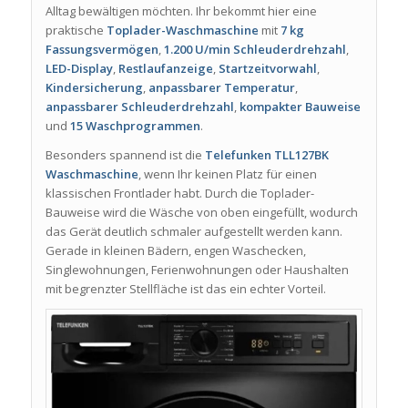
Alltag bewältigen möchten. Ihr bekommt hier eine
praktische
Toplader-Waschmaschine
mit
7 kg
Fassungsvermögen
,
1.200 U/min Schleuderdrehzahl
,
LED-Display
,
Restlaufanzeige
,
Startzeitvorwahl
,
Kindersicherung
,
anpassbarer Temperatur
,
anpassbarer Schleuderdrehzahl
,
kompakter Bauweise
und
15 Waschprogrammen
.
Besonders spannend ist die
Telefunken TLL127BK
Waschmaschine
, wenn Ihr keinen Platz für einen
klassischen Frontlader habt. Durch die Toplader-
Bauweise wird die Wäsche von oben eingefüllt, wodurch
das Gerät deutlich schmaler aufgestellt werden kann.
Gerade in kleinen Bädern, engen Waschecken,
Singlewohnungen, Ferienwohnungen oder Haushalten
mit begrenzter Stellfläche ist das ein echter Vorteil.