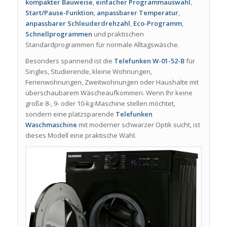
kompakter Bauweise
,
einfacher Programmauswahl
,
Start/Pause-Funktion
,
anpassbarer Temperatur
,
anpassbarer Schleuderdrehzahl
,
Eco-Programm
,
Schnellprogrammen
und praktischen
Standardprogrammen für normale Alltagswäsche.
Besonders spannend ist die
Telefunken W-01-52-B
für
Singles, Studierende, kleine Wohnungen,
Ferienwohnungen, Zweitwohnungen oder Haushalte mit
überschaubarem Wäscheaufkommen. Wenn Ihr keine
große 8-, 9- oder 10-kg-Maschine stellen möchtet,
sondern eine platzsparende
Telefunken
Waschmaschine
mit moderner schwarzer Optik sucht, ist
dieses Modell eine praktische Wahl.