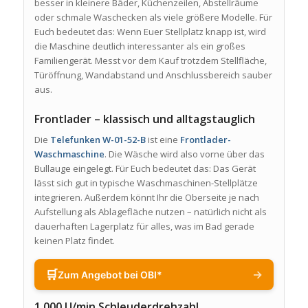
besser in kleinere Bäder, Küchenzeilen, Abstellräume
oder schmale Waschecken als viele größere Modelle. Für
Euch bedeutet das: Wenn Euer Stellplatz knapp ist, wird
die Maschine deutlich interessanter als ein großes
Familiengerät. Messt vor dem Kauf trotzdem Stellfläche,
Türöffnung, Wandabstand und Anschlussbereich sauber
aus.
Frontlader – klassisch und alltagstauglich
Die
Telefunken W-01-52-B
ist eine
Frontlader-
Waschmaschine
. Die Wäsche wird also vorne über das
Bullauge eingelegt. Für Euch bedeutet das: Das Gerät
lässt sich gut in typische Waschmaschinen-Stellplätze
integrieren. Außerdem könnt Ihr die Oberseite je nach
Aufstellung als Ablagefläche nutzen – natürlich nicht als
dauerhaften Lagerplatz für alles, was im Bad gerade
keinen Platz findet.
🛒
→
Zum Angebot bei OBI*
1.000 U/min Schleuderdrehzahl