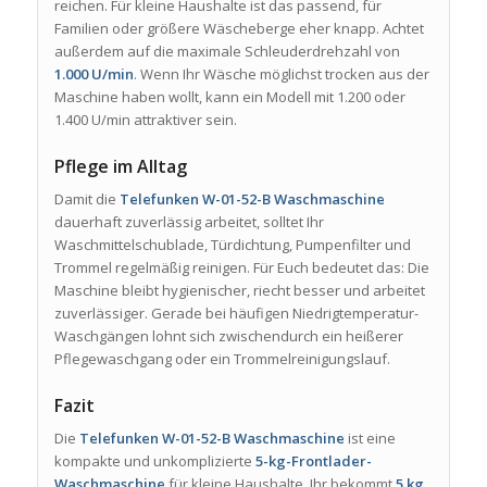
reichen. Für kleine Haushalte ist das passend, für
Familien oder größere Wäscheberge eher knapp. Achtet
außerdem auf die maximale Schleuderdrehzahl von
1.000 U/min
. Wenn Ihr Wäsche möglichst trocken aus der
Maschine haben wollt, kann ein Modell mit 1.200 oder
1.400 U/min attraktiver sein.
Pflege im Alltag
Damit die
Telefunken W-01-52-B Waschmaschine
dauerhaft zuverlässig arbeitet, solltet Ihr
Waschmittelschublade, Türdichtung, Pumpenfilter und
Trommel regelmäßig reinigen. Für Euch bedeutet das: Die
Maschine bleibt hygienischer, riecht besser und arbeitet
zuverlässiger. Gerade bei häufigen Niedrigtemperatur-
Waschgängen lohnt sich zwischendurch ein heißerer
Pflegewaschgang oder ein Trommelreinigungslauf.
Fazit
Die
Telefunken W-01-52-B Waschmaschine
ist eine
kompakte und unkomplizierte
5-kg-Frontlader-
Waschmaschine
für kleine Haushalte. Ihr bekommt
5 kg