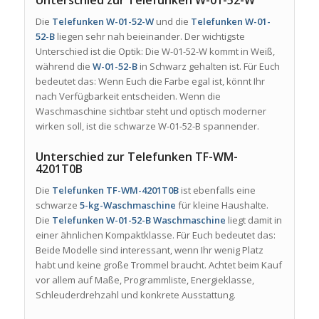
Unterschied zur Telefunken W-01-52-W
Die
Telefunken W-01-52-W
und die
Telefunken W-01-
52-B
liegen sehr nah beieinander. Der wichtigste
Unterschied ist die Optik: Die W-01-52-W kommt in Weiß,
während die
W-01-52-B
in Schwarz gehalten ist. Für Euch
bedeutet das: Wenn Euch die Farbe egal ist, könnt Ihr
nach Verfügbarkeit entscheiden. Wenn die
Waschmaschine sichtbar steht und optisch moderner
wirken soll, ist die schwarze W-01-52-B spannender.
Unterschied zur Telefunken TF-WM-
4201T0B
Die
Telefunken TF-WM-4201T0B
ist ebenfalls eine
schwarze
5-kg-Waschmaschine
für kleine Haushalte.
Die
Telefunken W-01-52-B Waschmaschine
liegt damit in
einer ähnlichen Kompaktklasse. Für Euch bedeutet das:
Beide Modelle sind interessant, wenn Ihr wenig Platz
habt und keine große Trommel braucht. Achtet beim Kauf
vor allem auf Maße, Programmliste, Energieklasse,
Schleuderdrehzahl und konkrete Ausstattung.