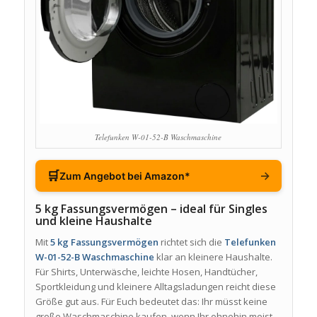
Telefunken W-01-52-B Waschmaschine
🛒
→
Zum Angebot bei Amazon*
5 kg Fassungsvermögen – ideal für Singles
und kleine Haushalte
Mit
5 kg Fassungsvermögen
richtet sich die
Telefunken
W-01-52-B Waschmaschine
klar an kleinere Haushalte.
Für Shirts, Unterwäsche, leichte Hosen, Handtücher,
Sportkleidung und kleinere Alltagsladungen reicht diese
Größe gut aus. Für Euch bedeutet das: Ihr müsst keine
große Waschmaschine kaufen, wenn Ihr ohnehin meist