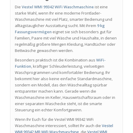
Die
Vestel WMI 99342 WiFi Waschmaschine
ist eine
starke Wahl, wenn Ihr eine moderne Frontlader-
Waschmaschine mit viel Platz, smarter Bedienung und
alltagstauglicher Ausstattung sucht. Mit ihrem
9 kg
Fassungsvermögen
eignet sie sich besonders gut für
Familien, Paare mit viel Wäsche und Haushalte, in denen
regelmäßig größere Mengen Kleidung, Handtücher oder
Bettwäsche gewaschen werden.
Besonders praktisch ist die Kombination aus
WiFi-
Funktion
, kräftiger Schleuderleistung, vielseitigen
Waschprogrammen und komfortabler Bedienung. Ihr
bekommt hier also keine einfache Standardmaschine,
sondern ein Modell, das den Wäschealltag spürbar
entspannter machen kann. Gerade wenn die
Waschmaschine im Keller, Hauswirtschaftsraum oder in
einer separaten Waschecke steht, ist die smarte
Steuerung ein echter Komfortgewinn.
Wenn Ihr Euch für die Vestel WMI 99342 WiFi
Waschmaschine interessiert, solltet Ihr auch die
Vestel
WMI 99342 MB WiFi Waschmaschine
, die
Vestel WMI