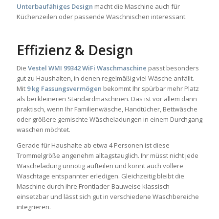
Unterbaufähiges Design
macht die Maschine auch für
Küchenzeilen oder passende Waschnischen interessant.
Effizienz & Design
Die
Vestel WMI 99342 WiFi Waschmaschine
passt besonders
gut zu Haushalten, in denen regelmäßig viel Wäsche anfällt.
Mit
9 kg Fassungsvermögen
bekommt Ihr spürbar mehr Platz
als bei kleineren Standardmaschinen. Das ist vor allem dann
praktisch, wenn Ihr Familienwäsche, Handtücher, Bettwäsche
oder größere gemischte Wäscheladungen in einem Durchgang
waschen möchtet.
Gerade für Haushalte ab etwa 4 Personen ist diese
Trommelgröße angenehm alltagstauglich. Ihr müsst nicht jede
Wäscheladung unnötig aufteilen und könnt auch vollere
Waschtage entspannter erledigen. Gleichzeitig bleibt die
Maschine durch ihre Frontlader-Bauweise klassisch
einsetzbar und lässt sich gut in verschiedene Waschbereiche
integrieren.