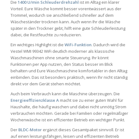
Die
1400 U/min Schleuderdrehzahl
ist im Alltag ein klarer
Vorteil. Eure Wäsche kommt besser vorentwässert aus der
Trommel, wodurch sie anschließend schneller auf dem
Wäscheständer trocknen kann. Auch wenn Ihr die Wäsche
später in den Trockner gebt, hilft eine gute Schleuderleistung
dabei, die Restfeuchte zu reduzieren.
Ein wichtiges Highlight ist die
WiFi-Funktion
. Dadurch wird die
Vestel WMI 99342 WiFi deutlich moderner als klassische
Waschmaschinen ohne smarte Steuerung. Ihr könnt
Funktionen per App nutzen, den Status besser im Blick
behalten und Eure Waschmaschine komfortabler in den Alltag
einbinden. Das ist besonders praktisch, wenn Ihr nicht ständig
direkt vor dem Gerät stehen möchtet.
Auch beim Verbrauch kann die Maschine überzeugen. Die
Energieeffizienzklasse A
macht sie zu einer guten Wahl für
Haushalte, die häufig waschen und dabei nicht unnötig Strom
verbrauchen möchten. Gerade bei Familien oder regelmäßiger
Wochenwäsche ist ein effizienter Betrieb ein wichtiger Punkt.
Der
BLDC-Motor
ergänzt dieses Gesamtpaket sinnvoll. Er ist
auf einen leistungsfähigen, leisen und effizienten Betrieb