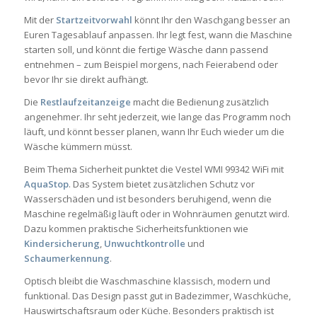
Mit der
Startzeitvorwahl
könnt Ihr den Waschgang besser an
Euren Tagesablauf anpassen. Ihr legt fest, wann die Maschine
starten soll, und könnt die fertige Wäsche dann passend
entnehmen – zum Beispiel morgens, nach Feierabend oder
bevor Ihr sie direkt aufhängt.
Die
Restlaufzeitanzeige
macht die Bedienung zusätzlich
angenehmer. Ihr seht jederzeit, wie lange das Programm noch
läuft, und könnt besser planen, wann Ihr Euch wieder um die
Wäsche kümmern müsst.
Beim Thema Sicherheit punktet die Vestel WMI 99342 WiFi mit
AquaStop
. Das System bietet zusätzlichen Schutz vor
Wasserschäden und ist besonders beruhigend, wenn die
Maschine regelmäßig läuft oder in Wohnräumen genutzt wird.
Dazu kommen praktische Sicherheitsfunktionen wie
Kindersicherung
,
Unwuchtkontrolle
und
Schaumerkennung
.
Optisch bleibt die Waschmaschine klassisch, modern und
funktional. Das Design passt gut in Badezimmer, Waschküche,
Hauswirtschaftsraum oder Küche. Besonders praktisch ist