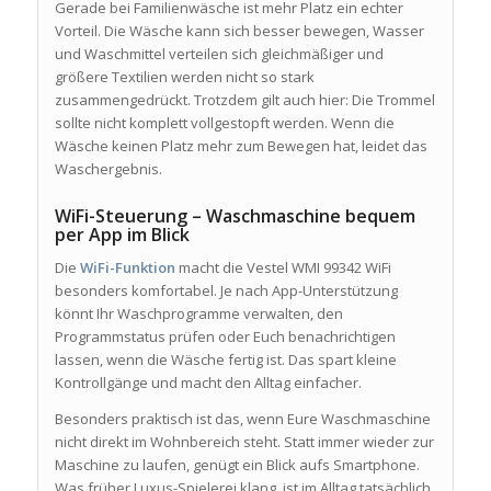
Gerade bei Familienwäsche ist mehr Platz ein echter
Vorteil. Die Wäsche kann sich besser bewegen, Wasser
und Waschmittel verteilen sich gleichmäßiger und
größere Textilien werden nicht so stark
zusammengedrückt. Trotzdem gilt auch hier: Die Trommel
sollte nicht komplett vollgestopft werden. Wenn die
Wäsche keinen Platz mehr zum Bewegen hat, leidet das
Waschergebnis.
WiFi-Steuerung – Waschmaschine bequem
per App im Blick
Die
WiFi-Funktion
macht die Vestel WMI 99342 WiFi
besonders komfortabel. Je nach App-Unterstützung
könnt Ihr Waschprogramme verwalten, den
Programmstatus prüfen oder Euch benachrichtigen
lassen, wenn die Wäsche fertig ist. Das spart kleine
Kontrollgänge und macht den Alltag einfacher.
Besonders praktisch ist das, wenn Eure Waschmaschine
nicht direkt im Wohnbereich steht. Statt immer wieder zur
Maschine zu laufen, genügt ein Blick aufs Smartphone.
Was früher Luxus-Spielerei klang, ist im Alltag tatsächlich