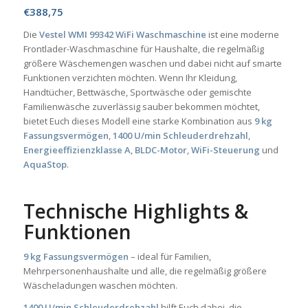
€
388,75
Die
Vestel WMI 99342 WiFi Waschmaschine
ist eine moderne
Frontlader-Waschmaschine für Haushalte, die regelmäßig
größere Wäschemengen waschen und dabei nicht auf smarte
Funktionen verzichten möchten. Wenn Ihr Kleidung,
Handtücher, Bettwäsche, Sportwäsche oder gemischte
Familienwäsche zuverlässig sauber bekommen möchtet,
bietet Euch dieses Modell eine starke Kombination aus
9 kg
Fassungsvermögen
,
1400 U/min Schleuderdrehzahl
,
Energieeffizienzklasse A
,
BLDC-Motor
,
WiFi-Steuerung
und
AquaStop
.
Technische Highlights &
Funktionen
9 kg Fassungsvermögen
– ideal für Familien,
Mehrpersonenhaushalte und alle, die regelmäßig größere
Wäscheladungen waschen möchten.
1400 U/min Schleuderdrehzahl
hilft Euch dabei, die