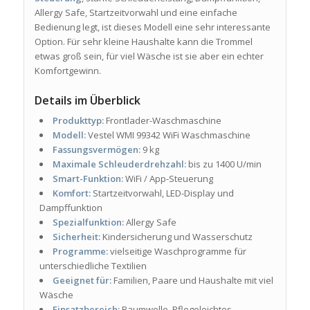
Allergy Safe, Startzeitvorwahl und eine einfache
Bedienung legt, ist dieses Modell eine sehr interessante
Option. Für sehr kleine Haushalte kann die Trommel
etwas groß sein, für viel Wäsche ist sie aber ein echter
Komfortgewinn.
Details im Überblick
Produkttyp:
Frontlader-Waschmaschine
Modell:
Vestel WMI 99342 WiFi Waschmaschine
Fassungsvermögen:
9 kg
Maximale Schleuderdrehzahl:
bis zu 1400 U/min
Smart-Funktion:
WiFi / App-Steuerung
Komfort:
Startzeitvorwahl, LED-Display und
Dampffunktion
Spezialfunktion:
Allergy Safe
Sicherheit:
Kindersicherung und Wasserschutz
Programme:
vielseitige Waschprogramme für
unterschiedliche Textilien
Geeignet für:
Familien, Paare und Haushalte mit viel
Wäsche
Einsatzbereich:
Baumwolle, Pflegeleichtes,