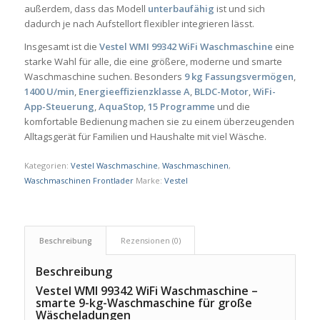
außerdem, dass das Modell
unterbaufähig
ist und sich
dadurch je nach Aufstellort flexibler integrieren lässt.
Insgesamt ist die
Vestel WMI 99342 WiFi Waschmaschine
eine
starke Wahl für alle, die eine größere, moderne und smarte
Waschmaschine suchen. Besonders
9 kg Fassungsvermögen
,
1400 U/min
,
Energieeffizienzklasse A
,
BLDC-Motor
,
WiFi-
App-Steuerung
,
AquaStop
,
15 Programme
und die
komfortable Bedienung machen sie zu einem überzeugenden
Alltagsgerät für Familien und Haushalte mit viel Wäsche.
Kategorien:
Vestel Waschmaschine
,
Waschmaschinen
,
Waschmaschinen Frontlader
Marke:
Vestel
Beschreibung
Rezensionen (0)
Beschreibung
Vestel WMI 99342 WiFi Waschmaschine –
smarte 9-kg-Waschmaschine für große
Wäscheladungen