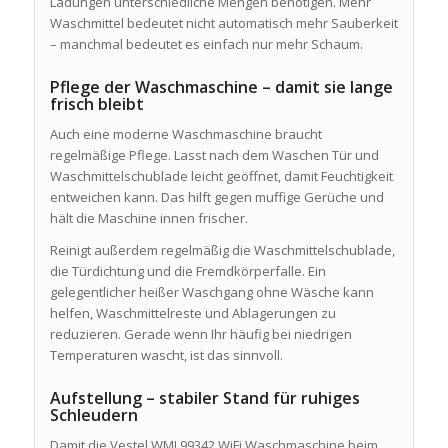
Ladungen unterschiedliche Mengen benötigen. Mehr
Waschmittel bedeutet nicht automatisch mehr Sauberkeit
– manchmal bedeutet es einfach nur mehr Schaum.
Pflege der Waschmaschine – damit sie lange
frisch bleibt
Auch eine moderne Waschmaschine braucht
regelmäßige Pflege. Lasst nach dem Waschen Tür und
Waschmittelschublade leicht geöffnet, damit Feuchtigkeit
entweichen kann. Das hilft gegen muffige Gerüche und
hält die Maschine innen frischer.
Reinigt außerdem regelmäßig die Waschmittelschublade,
die Türdichtung und die Fremdkörperfalle. Ein
gelegentlicher heißer Waschgang ohne Wäsche kann
helfen, Waschmittelreste und Ablagerungen zu
reduzieren. Gerade wenn Ihr häufig bei niedrigen
Temperaturen wascht, ist das sinnvoll.
Aufstellung – stabiler Stand für ruhiges
Schleudern
Damit die Vestel WMI 99342 WiFi Waschmaschine beim