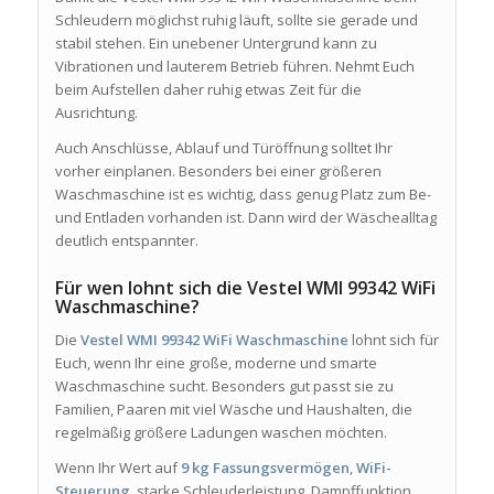
Schleudern möglichst ruhig läuft, sollte sie gerade und
stabil stehen. Ein unebener Untergrund kann zu
Vibrationen und lauterem Betrieb führen. Nehmt Euch
beim Aufstellen daher ruhig etwas Zeit für die
Ausrichtung.
Auch Anschlüsse, Ablauf und Türöffnung solltet Ihr
vorher einplanen. Besonders bei einer größeren
Waschmaschine ist es wichtig, dass genug Platz zum Be-
und Entladen vorhanden ist. Dann wird der Wäschealltag
deutlich entspannter.
Für wen lohnt sich die Vestel WMI 99342 WiFi
Waschmaschine?
Die
Vestel WMI 99342 WiFi Waschmaschine
lohnt sich für
Euch, wenn Ihr eine große, moderne und smarte
Waschmaschine sucht. Besonders gut passt sie zu
Familien, Paaren mit viel Wäsche und Haushalten, die
regelmäßig größere Ladungen waschen möchten.
Wenn Ihr Wert auf
9 kg Fassungsvermögen
,
WiFi-
Steuerung
, starke Schleuderleistung, Dampffunktion,