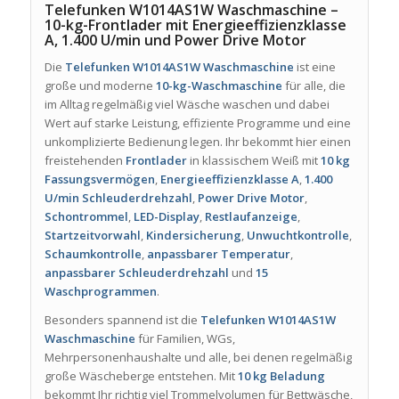
Telefunken W1014AS1W Waschmaschine –
10-kg-Frontlader mit Energieeffizienzklasse
A, 1.400 U/min und Power Drive Motor
Die
Telefunken W1014AS1W Waschmaschine
ist eine
große und moderne
10-kg-Waschmaschine
für alle, die
im Alltag regelmäßig viel Wäsche waschen und dabei
Wert auf starke Leistung, effiziente Programme und eine
unkomplizierte Bedienung legen. Ihr bekommt hier einen
freistehenden
Frontlader
in klassischem Weiß mit
10 kg
Fassungsvermögen
,
Energieeffizienzklasse A
,
1.400
U/min Schleuderdrehzahl
,
Power Drive Motor
,
Schontrommel
,
LED-Display
,
Restlaufanzeige
,
Startzeitvorwahl
,
Kindersicherung
,
Unwuchtkontrolle
,
Schaumkontrolle
,
anpassbarer Temperatur
,
anpassbarer Schleuderdrehzahl
und
15
Waschprogrammen
.
Besonders spannend ist die
Telefunken W1014AS1W
Waschmaschine
für Familien, WGs,
Mehrpersonenhaushalte und alle, bei denen regelmäßig
große Wäscheberge entstehen. Mit
10 kg Beladung
bekommt Ihr richtig viel Trommelvolumen für Bettwäsche,