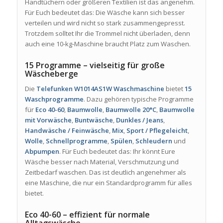
Handtüchern oder größeren Textilien ist das angenehm.
Für Euch bedeutet das: Die Wäsche kann sich besser
verteilen und wird nicht so stark zusammengepresst.
Trotzdem solltet Ihr die Trommel nicht überladen, denn
auch eine 10-kg-Maschine braucht Platz zum Waschen.
15 Programme – vielseitig für große
Wäscheberge
Die
Telefunken W1014AS1W Waschmaschine
bietet
15
Waschprogramme
. Dazu gehören typische Programme
für
Eco 40-60
,
Baumwolle
,
Baumwolle 20°C
,
Baumwolle
mit Vorwäsche
,
Buntwäsche
,
Dunkles / Jeans
,
Handwäsche / Feinwäsche
,
Mix
,
Sport / Pflegeleicht
,
Wolle
,
Schnellprogramme
,
Spülen
,
Schleudern
und
Abpumpen
. Für Euch bedeutet das: Ihr könnt Eure
Wäsche besser nach Material, Verschmutzung und
Zeitbedarf waschen. Das ist deutlich angenehmer als
eine Maschine, die nur ein Standardprogramm für alles
bietet.
Eco 40-60 – effizient für normale
Alltagswäsche