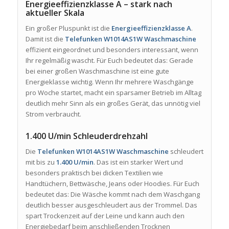
Energieeffizienzklasse A – stark nach
aktueller Skala
Ein großer Pluspunkt ist die
Energieeffizienzklasse A
.
Damit ist die
Telefunken W1014AS1W Waschmaschine
effizient eingeordnet und besonders interessant, wenn
Ihr regelmäßig wascht. Für Euch bedeutet das: Gerade
bei einer großen Waschmaschine ist eine gute
Energieklasse wichtig. Wenn Ihr mehrere Waschgänge
pro Woche startet, macht ein sparsamer Betrieb im Alltag
deutlich mehr Sinn als ein großes Gerät, das unnötig viel
Strom verbraucht.
1.400 U/min Schleuderdrehzahl
Die
Telefunken W1014AS1W Waschmaschine
schleudert
mit bis zu
1.400 U/min
. Das ist ein starker Wert und
besonders praktisch bei dicken Textilien wie
Handtüchern, Bettwäsche, Jeans oder Hoodies. Für Euch
bedeutet das: Die Wäsche kommt nach dem Waschgang
deutlich besser ausgeschleudert aus der Trommel. Das
spart Trockenzeit auf der Leine und kann auch den
Energiebedarf beim anschließenden Trocknen