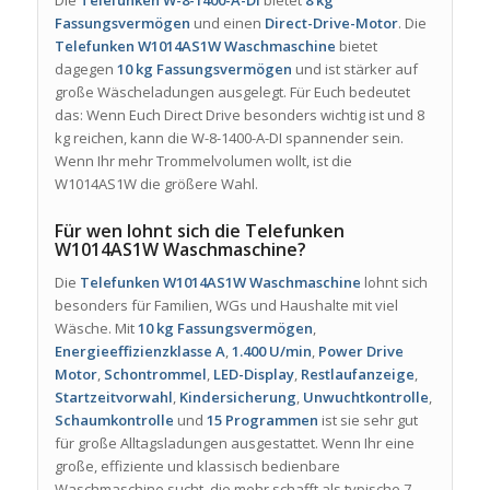
Fassungsvermögen
und einen
Direct-Drive-Motor
. Die
Telefunken W1014AS1W Waschmaschine
bietet
dagegen
10 kg Fassungsvermögen
und ist stärker auf
große Wäscheladungen ausgelegt. Für Euch bedeutet
das: Wenn Euch Direct Drive besonders wichtig ist und 8
kg reichen, kann die W-8-1400-A-DI spannender sein.
Wenn Ihr mehr Trommelvolumen wollt, ist die
W1014AS1W die größere Wahl.
Für wen lohnt sich die Telefunken
W1014AS1W Waschmaschine?
Die
Telefunken W1014AS1W Waschmaschine
lohnt sich
besonders für Familien, WGs und Haushalte mit viel
Wäsche. Mit
10 kg Fassungsvermögen
,
Energieeffizienzklasse A
,
1.400 U/min
,
Power Drive
Motor
,
Schontrommel
,
LED-Display
,
Restlaufanzeige
,
Startzeitvorwahl
,
Kindersicherung
,
Unwuchtkontrolle
,
Schaumkontrolle
und
15 Programmen
ist sie sehr gut
für große Alltagsladungen ausgestattet. Wenn Ihr eine
große, effiziente und klassisch bedienbare
Waschmaschine sucht, die mehr schafft als typische 7-