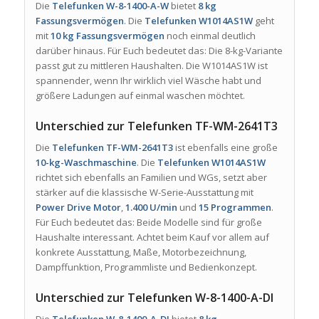
Die
Telefunken W-8-1400-A-W
bietet
8 kg
Fassungsvermögen
. Die
Telefunken W1014AS1W
geht
mit
10 kg Fassungsvermögen
noch einmal deutlich
darüber hinaus. Für Euch bedeutet das: Die 8-kg-Variante
passt gut zu mittleren Haushalten. Die W1014AS1W ist
spannender, wenn Ihr wirklich viel Wäsche habt und
größere Ladungen auf einmal waschen möchtet.
Unterschied zur Telefunken TF-WM-2641T3
Die
Telefunken TF-WM-2641T3
ist ebenfalls eine große
10-kg-Waschmaschine
. Die
Telefunken W1014AS1W
richtet sich ebenfalls an Familien und WGs, setzt aber
stärker auf die klassische W-Serie-Ausstattung mit
Power Drive Motor
,
1.400 U/min
und
15 Programmen
.
Für Euch bedeutet das: Beide Modelle sind für große
Haushalte interessant. Achtet beim Kauf vor allem auf
konkrete Ausstattung, Maße, Motorbezeichnung,
Dampffunktion, Programmliste und Bedienkonzept.
Unterschied zur Telefunken W-8-1400-A-DI
Die
Telefunken W-8-1400-A-DI
bietet
8 kg