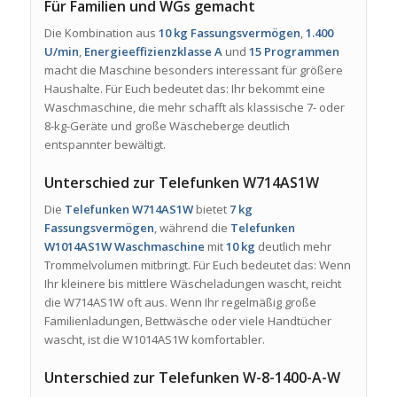
Für Familien und WGs gemacht
Die Kombination aus
10 kg Fassungsvermögen
,
1.400
U/min
,
Energieeffizienzklasse A
und
15 Programmen
macht die Maschine besonders interessant für größere
Haushalte. Für Euch bedeutet das: Ihr bekommt eine
Waschmaschine, die mehr schafft als klassische 7- oder
8-kg-Geräte und große Wäscheberge deutlich
entspannter bewältigt.
Unterschied zur Telefunken W714AS1W
Die
Telefunken W714AS1W
bietet
7 kg
Fassungsvermögen
, während die
Telefunken
W1014AS1W Waschmaschine
mit
10 kg
deutlich mehr
Trommelvolumen mitbringt. Für Euch bedeutet das: Wenn
Ihr kleinere bis mittlere Wäscheladungen wascht, reicht
die W714AS1W oft aus. Wenn Ihr regelmäßig große
Familienladungen, Bettwäsche oder viele Handtücher
wascht, ist die W1014AS1W komfortabler.
Unterschied zur Telefunken W-8-1400-A-W