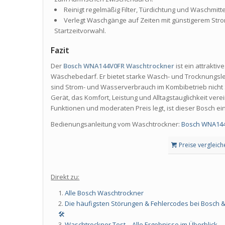
Reinigt regelmäßig Filter, Türdichtung und Waschmit
Verlegt Waschgänge auf Zeiten mit günstigerem Strom
Startzeitvorwahl.
Fazit
Der
Bosch WNA144V0FR Waschtrockner
ist ein attrakti
Wäschebedarf. Er bietet starke Wasch- und Trocknungsle
sind Strom- und Wasserverbrauch im Kombibetrieb nicht 
Gerät, das Komfort, Leistung und Alltagstauglichkeit vere
Funktionen und moderaten Preis legt, ist dieser Bosch ei
Bedienungsanleitung vom Waschtrockner:
Bosch WNA144
Preise vergleich
Direkt zu:
Alle Bosch Waschtrockner
Die häufigsten Störungen & Fehlercodes bei Bosch 
🛠️
Waschtrockner Test – Alle Ergebnisse im Überblick.