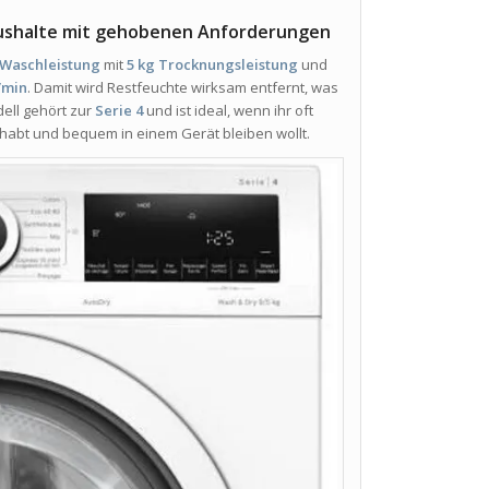
ushalte mit gehobenen Anforderungen
 Waschleistung
mit
5 kg Trocknungsleistung
und
/min
. Damit wird Restfeuchte wirksam entfernt, was
ell gehört zur
Serie 4
und ist ideal, wenn ihr oft
abt und bequem in einem Gerät bleiben wollt.