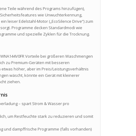
sene Teile während des Programs hinzufügen),
d Sicherheitsfeatures wie Unwuchterkennung,
n leiser Edelstahl-Motor („EcoSilence Drive“) zum
en sorgt. Programme decken Standardmodi wie
ogramme und spezielle Zyklen für die Trocknung.
sch WNA144V0FR Vorteile bei größeren Waschmengen
leich zu Premium-Geräten mit besseren
n etwas höher, aber im Preis/Leistungsverhältnis
ngen wäscht, könnte ein Gerät mit kleinerer
acht ziehen.
rnis
berladung – spart Strom & Wasser pro
ich, um Restfeuchte stark zu reduzieren und somit
ng und dampffrische Programme (falls vorhanden)