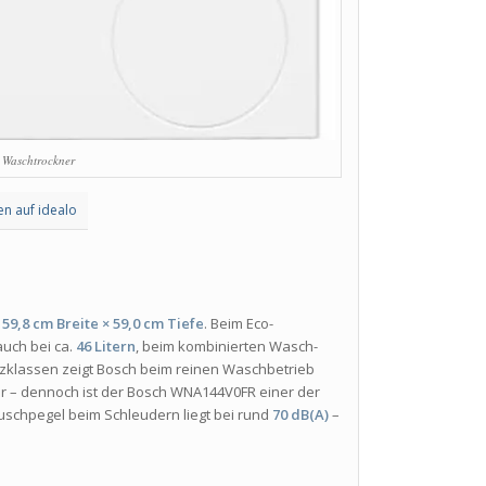
Waschtrockner
en auf idealo
59,8 cm Breite × 59,0 cm Tiefe
. Beim Eco-
auch bei ca.
46 Litern
, beim kombinierten Wasch-
enzklassen zeigt Bosch beim reinen Waschbetrieb
er – dennoch ist der Bosch WNA144V0FR einer der
uschpegel beim Schleudern liegt bei rund
70 dB(A)
–