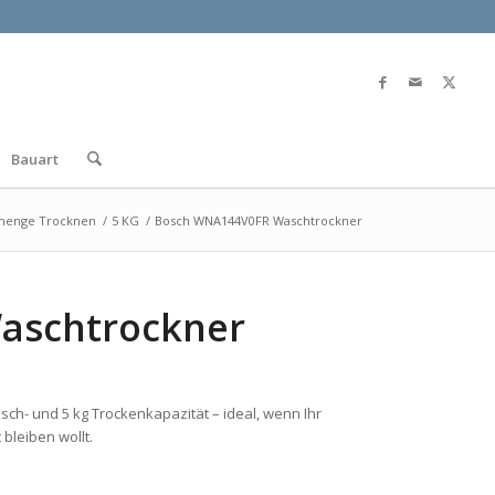
Bauart
menge Trocknen
/
5 KG
/
Bosch WNA144V0FR Waschtrockner
aschtrockner
sch- und 5 kg Trockenkapazität – ideal, wenn Ihr
bleiben wollt.