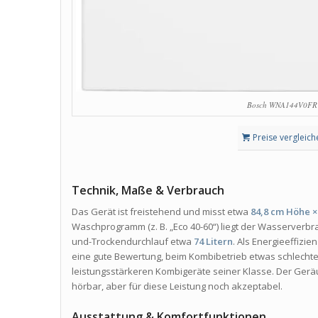
Bosch WNA144V0FR 
Preise vergleich
Technik, Maße & Verbrauch
Das Gerät ist freistehend und misst etwa
84,8 cm Höhe × 
Waschprogramm (z. B. „Eco 40-60“) liegt der Wasserverbr
und-Trockendurchlauf etwa
74 Litern
. Als Energieeffizi
eine gute Bewertung, beim Kombibetrieb etwas schlecht
leistungsstärkeren Kombigeräte seiner Klasse. Der Gerä
hörbar, aber für diese Leistung noch akzeptabel.
Ausstattung & Komfortfunktionen