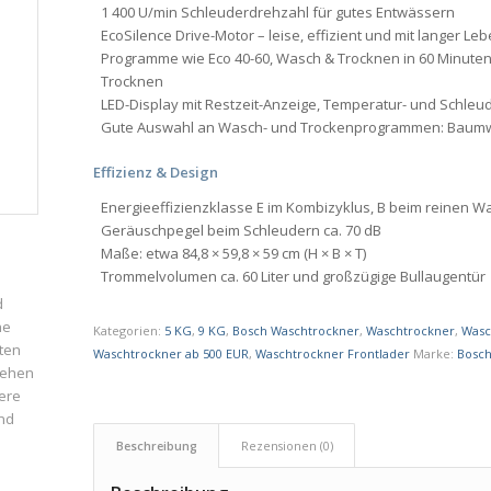
1 400 U/min Schleuderdrehzahl für gutes Entwässern
EcoSilence Drive-Motor – leise, effizient und mit langer L
Programme wie Eco 40-60, Wasch & Trocknen in 60 Minuten
Trocknen
LED-Display mit Restzeit-Anzeige, Temperatur- und Schle
Gute Auswahl an Wasch- und Trockenprogrammen: Baumwoll
Effizienz & Design
Energieeffizienzklasse E im Kombizyklus, B beim reinen 
Geräuschpegel beim Schleudern ca. 70 dB
Maße: etwa 84,8 × 59,8 × 59 cm (H × B × T)
Trommelvolumen ca. 60 Liter und großzügige Bullaugentür
d
ne
Kategorien:
5 KG
,
9 KG
,
Bosch Waschtrockner
,
Waschtrockner
,
Wasc
ten
Waschtrockner ab 500 EUR
,
Waschtrockner Frontlader
Marke:
Bosc
iehen
ere
und
Beschreibung
Rezensionen (0)