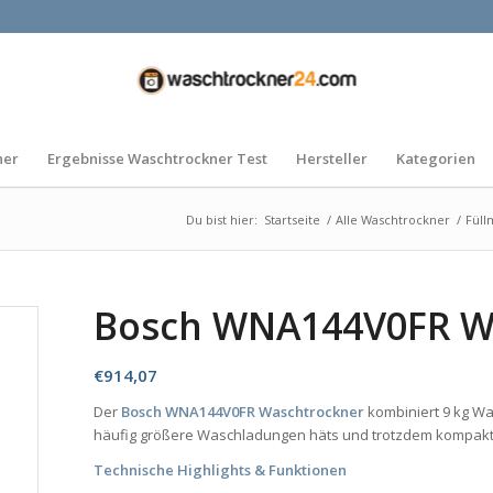
ner
Ergebnisse Waschtrockner Test
Hersteller
Kategorien
Du bist hier:
Startseite
/
Alle Waschtrockner
/
Füll
Bosch WNA144V0FR W
€
914,07
Der
Bosch WNA144V0FR Waschtrockner
kombiniert 9 kg Wa
häufig größere Waschladungen häts und trotzdem kompakt 
Technische Highlights & Funktionen