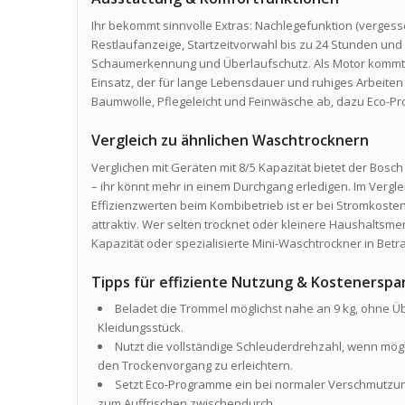
Ihr bekommt sinnvolle Extras: Nachlegefunktion (verges
Restlaufanzeige, Startzeitvorwahl bis zu 24 Stunden un
Schaumerkennung und Überlaufschutz. Als Motor kommt ei
Einsatz, der für lange Lebensdauer und ruhiges Arbeit
Baumwolle, Pflegeleicht und Feinwäsche ab, dazu Eco-Pr
Vergleich zu ähnlichen Waschtrocknern
Verglichen mit Geräten mit 8/5 Kapazität bietet der Bo
– ihr könnt mehr in einem Durchgang erledigen. Im Verg
Effizienzwerten beim Kombibetrieb ist er bei Stromkoste
attraktiv. Wer selten trocknet oder kleinere Haushaltsme
Kapazität oder spezialisierte Mini-Waschtrockner in Betr
Tipps für effiziente Nutzung & Kostenerspa
Beladet die Trommel möglichst nahe an 9 kg, ohne Ü
Kleidungsstück.
Nutzt die vollständige Schleuderdrehzahl, wenn mögl
den Trockenvorgang zu erleichtern.
Setzt Eco-Programme ein bei normaler Verschmutzu
zum Auffrischen zwischendurch.