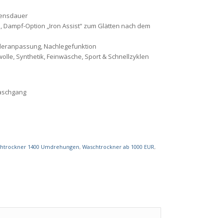
ebensdauer
, Dampf-Option „Iron Assist“ zum Glätten nach dem
uderanpassung, Nachlegefunktion
e, Synthetik, Feinwäsche, Sport & Schnellzyklen
Waschgang
htrockner 1400 Umdrehungen
,
Waschtrockner ab 1000 EUR
,
h