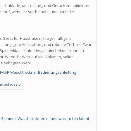
telschublade, um Leistung und Geruch zu optimieren.
tarif, wenn ihr solche habt, und nutzt die
ves Gerät für Haushalte mit regelmäßigem
istung, gute Ausstattung und robuste Technik. Zwar
Spitzenklasse, aber insgesamt bekommt ihr ein
int. Wenn ihr Wert auf viel Volumen, solide
ne sehr gute Wahl.
V0FR Waschtrockner Bedienungsanleitung
en auf idealo
& Siemens Waschtrocknern – und was Ihr tun könnt