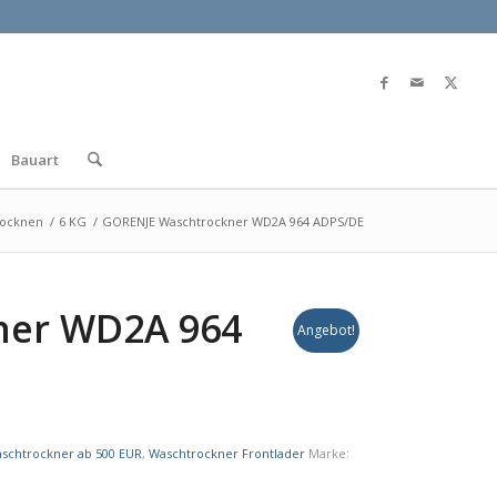
Bauart
rocknen
/
6 KG
/
GORENJE Waschtrockner WD2A 964 ADPS/DE
ner WD2A 964
Angebot!
schtrockner ab 500 EUR
,
Waschtrockner Frontlader
Marke: