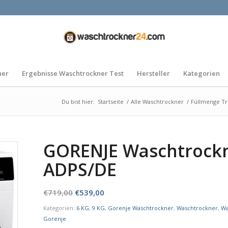
ner
Ergebnisse Waschtrockner Test
Hersteller
Kategorien
Du bist hier:
Startseite
/
Alle Waschtrockner
/
Füllmenge T
GORENJE Waschtrock
ADPS/DE
Ursprünglicher
Aktueller
€
719,00
€
539,00
Preis
Preis
Kategorien:
6 KG
,
9 KG
,
Gorenje Waschtrockner
,
Waschtrockner
,
Wa
war:
ist:
Gorenje