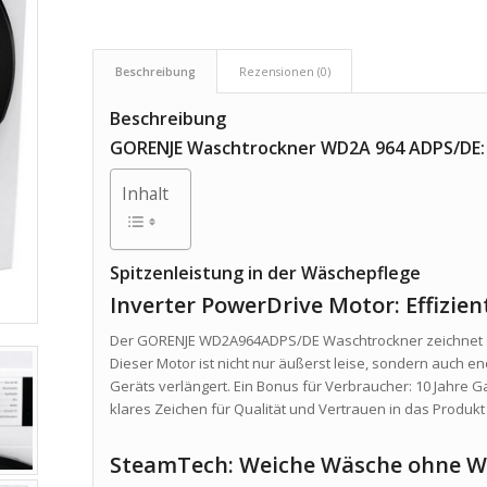
€719,00
€539,00.
Beschreibung
Rezensionen (0)
Beschreibung
GORENJE Waschtrockner WD2A 964 ADPS/DE: E
Inhalt
Spitzenleistung in der Wäschepflege
Inverter PowerDrive Motor: Effizie
Der GORENJE WD2A964ADPS/DE Waschtrockner zeichnet si
Dieser Motor ist nicht nur äußerst leise, sondern auch e
Geräts verlängert. Ein Bonus für Verbraucher: 10 Jahre G
klares Zeichen für Qualität und Vertrauen in das Produkt 
SteamTech: Weiche Wäsche ohne W