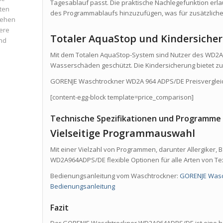
Tagesablauf passt. Die praktische Nachlegefunktion er
ten
des Programmablaufs hinzuzufügen, was für zusätzliche Fl
iehen
ere
Totaler AquaStop und Kindersiche
und
Mit dem Totalen AquaStop-System sind Nutzer des WD2
Wasserschäden geschützt. Die Kindersicherung bietet zus
GORENJE Waschtrockner WD2A 964 ADPS/DE Preisverglei
[content-egg-block template=price_comparison]
Technische Spezifikationen und Programme
Vielseitige Programmauswahl
Mit einer Vielzahl von Programmen, darunter Allergiker, 
WD2A964ADPS/DE flexible Optionen für alle Arten von Tex
Bedienungsanleitung vom Waschtrockner:
GORENJE Wasc
Bedienungsanleitung
Fazit
Der GORENJE Waschtrockner WD2A964ADPS/DE ist eine he