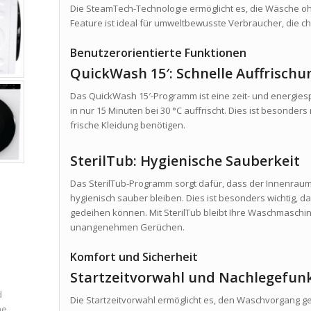
Die SteamTech-Technologie ermöglicht es, die Wäsche oh
Feature ist ideal für umweltbewusste Verbraucher, die 
Benutzerorientierte Funktionen
QuickWash 15′: Schnelle Auffrischu
Das QuickWash 15′-Programm ist eine zeit- und energie
in nur 15 Minuten bei 30 °C auffrischt. Dies ist besonders 
frische Kleidung benötigen.
SterilTub: Hygienische Sauberkeit
Das SterilTub-Programm sorgt dafür, dass der Innenra
hygienisch sauber bleiben. Dies ist besonders wichtig, 
gedeihen können. Mit SterilTub bleibt Ihre Waschmaschi
unangenehmen Gerüchen.
Komfort und Sicherheit
Startzeitvorwahl und Nachlegefun
d
Die Startzeitvorwahl ermöglicht es, den Waschvorgang 
ne