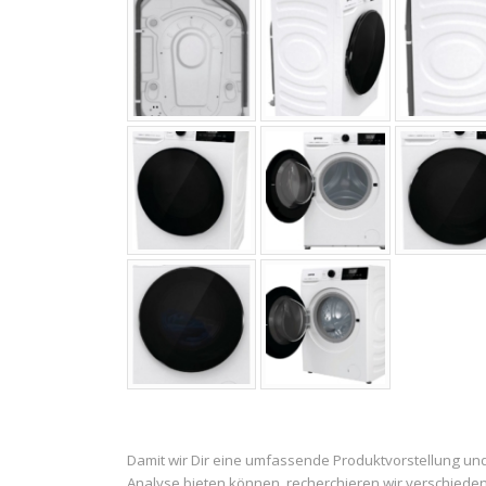
Damit wir Dir eine umfassende Produktvorstellung un
Analyse bieten können, recherchieren wir verschiede