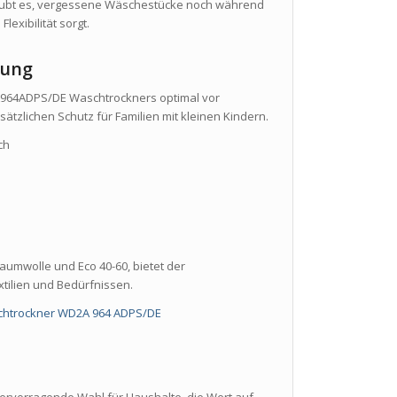
laubt es, vergessene Wäschestücke noch während
exibilität sorgt.
rung
A964ADPS/DE Waschtrockners optimal vor
ätzlichen Schutz für Familien mit kleinen Kindern.
ch
Baumwolle und Eco 40-60, bietet der
tilien und Bedürfnissen.
htrockner WD2A 964 ADPS/DE
rvorragende Wahl für Haushalte, die Wert auf