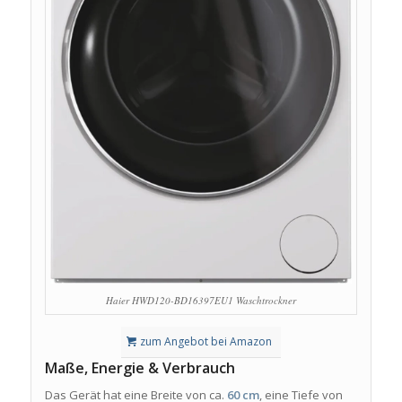
Haier HWD120-BD16397EU1 Waschtrockner
zum Angebot bei Amazon
Maße, Energie & Verbrauch
Das Gerät hat eine Breite von ca.
60 cm
, eine Tiefe von