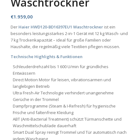
Waschtrockner
€
1.959,00
Der
Haier HWD120-BD16397EU1 Waschtrockner
ist ein
besonders leistungsstarkes 2-in-1 Gerät mit 12 kg Wasch- und
7 kg Trockenkapazität – ideal für große Familien oder
Haushalte, die regelmäßig viele Textilien pflegen müssen.
Technische Highlights & Funktionen
Schleuderdrehzahl bis 1 600 U/min für gründliches
Entwässern
Direct Motion Motor für leisen, vibrationsarmen und
langlebigen Betrieb
Ultra Fresh-Air Technologie verhindert unangenehme
Gerüche in der Trommel
Dampfprogramme (Steam & I-Refresh) für hygienische
Frische und faltenfreie Kleidung
ABT (Anti-Bacterial Treatment) schützt Türmanschette und
Waschmittelschublade dauerhaft
Smart Dual Spray reinigt Trommel und Tür automatisch nach
jedem Waschgang