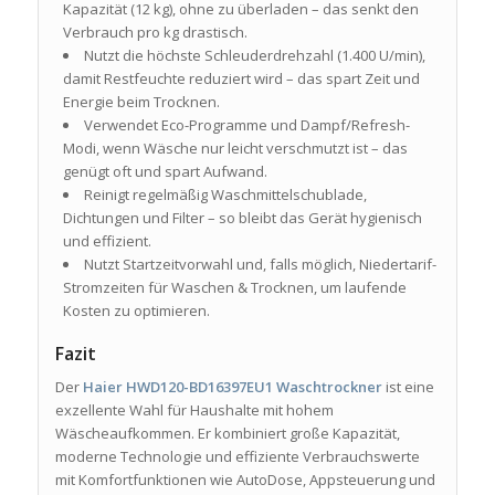
Kapazität (12 kg), ohne zu überladen – das senkt den
Verbrauch pro kg drastisch.
Nutzt die höchste Schleuderdrehzahl (1.400 U/min),
damit Restfeuchte reduziert wird – das spart Zeit und
Energie beim Trocknen.
Verwendet Eco-Programme und Dampf/Refresh-
Modi, wenn Wäsche nur leicht verschmutzt ist – das
genügt oft und spart Aufwand.
Reinigt regelmäßig Waschmittelschublade,
Dichtungen und Filter – so bleibt das Gerät hygienisch
und effizient.
Nutzt Startzeitvorwahl und, falls möglich, Niedertarif-
Stromzeiten für Waschen & Trocknen, um laufende
Kosten zu optimieren.
Fazit
Der
Haier HWD120-BD16397EU1 Waschtrockner
ist eine
exzellente Wahl für Haushalte mit hohem
Wäscheaufkommen. Er kombiniert große Kapazität,
moderne Technologie und effiziente Verbrauchswerte
mit Komfortfunktionen wie AutoDose, Appsteuerung und