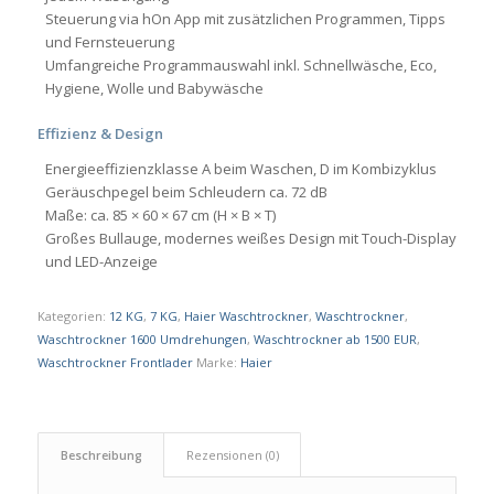
Steuerung via hOn App mit zusätzlichen Programmen, Tipps
und Fernsteuerung
Umfangreiche Programmauswahl inkl. Schnellwäsche, Eco,
Hygiene, Wolle und Babywäsche
Effizienz & Design
Energieeffizienzklasse A beim Waschen, D im Kombizyklus
Geräuschpegel beim Schleudern ca. 72 dB
Maße: ca. 85 × 60 × 67 cm (H × B × T)
Großes Bullauge, modernes weißes Design mit Touch-Display
und LED-Anzeige
Kategorien:
12 KG
,
7 KG
,
Haier Waschtrockner
,
Waschtrockner
,
Waschtrockner 1600 Umdrehungen
,
Waschtrockner ab 1500 EUR
,
Waschtrockner Frontlader
Marke:
Haier
Beschreibung
Rezensionen (0)