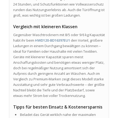
24 Stunden, und Schutzfunktionen wie Vollwasserschutz
runden das Nutzungserlebnis ab. Auch die Türöffnung ist
groß, was wichtig ist bei großen Ladungen.
Vergleich mit kleineren Klassen
Gegenüber Waschtrocknern mit 8/5 oder 9/6 kg Kapazität
habt ihr beim
HWD120-BD16397EU1
den Vorteil, größere
Ladungen in einem Durchgang bewältigen zu können –
ideal für Familien oder Haushalte mit vielen Textilien.
Geräte mit kleinerer Kapazität sparen meist
Anschaffungskosten und benötigen etwas weniger Platz,
doch bei regelmäßiger Nutzung amortisiert sich der
Aufpreis durch geringere Anzahl an Wäschen. Auch im
Vergleich zu Premium-Marken zeigt dieses Modell starke
Ausstattung und sehr gute Verbrauchswerte – der größte
Nachteil bleibt die Tiefe und der Platzbedarf, sowie
etwas mehr Strom bei voller Trockennutzung.
Tipps für besten Einsatz & Kostenersparnis
Beladet das Gerät wirklich nahe der maximalen