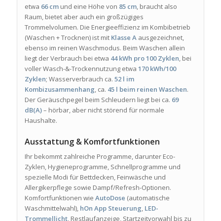
etwa
66 cm
und eine Höhe von
85 cm
, braucht also
Raum, bietet aber auch ein großzügiges
Trommelvolumen. Die Energieeffizienz im Kombibetrieb
(Waschen + Trocknen) ist mit
Klasse A
ausgezeichnet,
ebenso im reinen Waschmodus. Beim Waschen allein
liegt der Verbrauch bei etwa
44 kWh pro 100 Zyklen
, bei
voller Wasch-&-Trockennutzung etwa
170 kWh/100
Zyklen
; Wasserverbrauch ca.
52 l im
Kombizusammenhang
, ca.
45 l beim reinen Waschen
.
Der Geräuschpegel beim Schleudern liegt bei ca.
69
dB(A)
– hörbar, aber nicht störend für normale
Haushalte.
Ausstattung & Komfortfunktionen
Ihr bekommt zahlreiche Programme, darunter Eco-
Zyklen, Hygieneprogramme, Schnellprogramme und
spezielle Modi für Bettdecken, Feinwäsche und
Allergikerpflege sowie Dampf/Refresh-Optionen.
Komfortfunktionen wie
AutoDose
(automatische
Waschmittelwahl),
hOn App Steuerung
,
LED-
Trommellicht
, Restlaufanzeige, Startzeitvorwahl bis zu