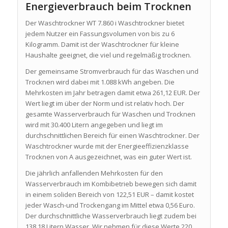
Energieverbrauch beim Trocknen
Der Waschtrockner WT 7.860 i Waschtrockner bietet
jedem Nutzer ein Fassungsvolumen von bis zu 6
Kilogramm. Damit ist der Waschtrockner für kleine
Haushalte geeignet, die viel und regelmäßig trocknen.
Der gemeinsame Stromverbrauch für das Waschen und
Trocknen wird dabei mit 1.088 kWh angeben. Die
Mehrkosten im Jahr betragen damit etwa 261,12 EUR. Der
Wert liegt im über der Norm und ist relativ hoch. Der
gesamte Wasserverbrauch für Waschen und Trocknen
wird mit 30.400 Litern angegeben und liegt im
durchschnittlichen Bereich für einen Waschtrockner. Der
Waschtrockner wurde mit der Energieeffizienzklasse
Trocknen von A ausgezeichnet, was ein guter Wert ist.
Die jährlich anfallenden Mehrkosten für den
Wasserverbrauch im Kombibetrieb bewegen sich damit
in einem soliden Bereich von 122,51 EUR – damit kostet
jeder Wasch-und Trockengang im Mittel etwa 0,56 Euro.
Der durchschnittliche Wasserverbrauch liegt zudem bei
138,18 Litern Wasser. Wir nehmen für diese Werte 220