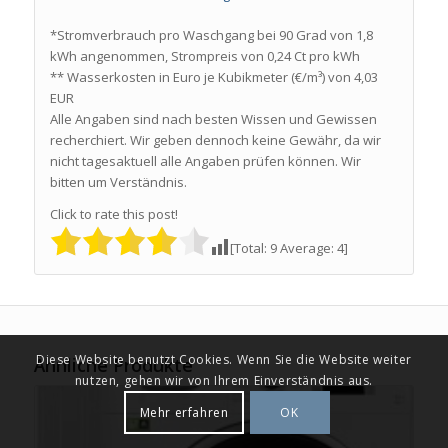
*Stromverbrauch pro Waschgang bei 90 Grad von 1,8
kWh angenommen, Strompreis von 0,24 Ct pro kWh
** Wasserkosten in Euro je Kubikmeter (€/m³) von 4,03
EUR
Alle Angaben sind nach besten Wissen und Gewissen
recherchiert. Wir geben dennoch keine Gewähr, da wir
nicht tagesaktuell alle Angaben prüfen können. Wir
bitten um Verständnis.
Click to rate this post!
[Total:
9
Average:
4
]
Diese Website benutzt Cookies. Wenn Sie die Website weiter
Ähnliche Produkte
nutzen, gehen wir von Ihrem Einverständnis aus.
Mehr erfahren
OK