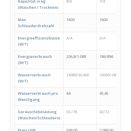
Kapazität in kg
8/6
7/4
8
(Waschen / Trocknen)
Max.
1600
1600
1
Schleuderdrehzahl
Energieeffizienzklasse
A/A
A/A
A
(W/T)
Energieverbrauch
206,8/1.088
186/896
2
(W/T)
Wasserverbrauch
14080/30.400
10000/18000
1
(W/T)
Wasserverbrauch pro
64
45,45
50
Waschgang
Geräuschebelastung
56 /78
42/72
5
(Waschen/Schleudern)
Preis UVP
599,00
2.089,00
9