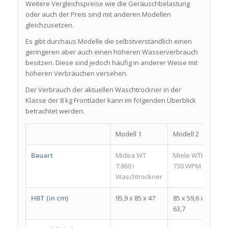
Weitere Vergleichspreise wie die Geräuschbelastung
oder auch der Preis sind mit anderen Modellen
gleichzusetzen.
Es gibt durchaus Modelle die selbstverständlich einen
geringeren aber auch einen höheren Wasserverbrauch
besitzen. Diese sind jedoch häufig in anderer Weise mit
höheren Verbräuchen versehen.
Der Verbrauch der aktuellen Waschtrockner in der
Klasse der 8 kg Frontlader kann im folgenden Überblick
betrachtet werden.
Modell 1
Modell 2
M
Bauart
Midea WT
Miele WTH
B
7.860 i
730 WPM
W
Waschtrockner
8
HBT (in cm)
95,9 x 85 x 47
85 x 59,6 x
84
63,7
5