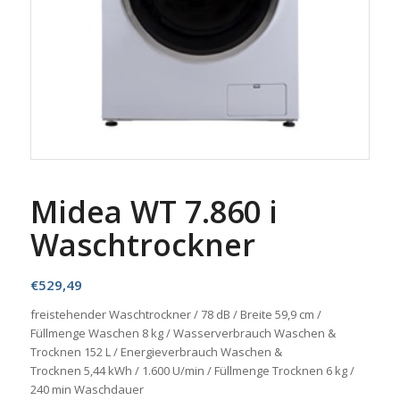
Midea WT 7.860 i
Waschtrockner
€
529,49
freistehender Waschtrockner / 78 dB / Breite 59,9 cm /
Füllmenge Waschen 8 kg / Wasserverbrauch Waschen &
Trocknen 152 L / Energieverbrauch Waschen &
Trocknen 5,44 kWh / 1.600 U/min / Füllmenge Trocknen 6 kg /
240 min Waschdauer