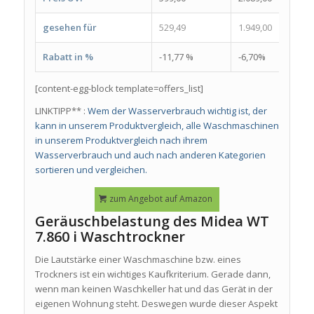
gesehen für
529,49
1.949,00
5
Rabatt in %
-11,77 %
-6,70%
-
[content-egg-block template=offers_list]
LINKTIPP** :
Wem der Wasserverbrauch wichtig ist, der
kann in unserem Produktvergleich, alle Waschmaschinen
in unserem Produktvergleich nach ihrem
Wasserverbrauch und auch nach anderen Kategorien
sortieren und vergleichen.
zum Angebot auf Amazon
Geräuschbelastung des Midea WT
7.860 i Waschtrockner
Die Lautstärke einer Waschmaschine bzw. eines
Trockners ist ein wichtiges Kaufkriterium. Gerade dann,
wenn man keinen Waschkeller hat und das Gerät in der
eigenen Wohnung steht. Deswegen wurde dieser Aspekt