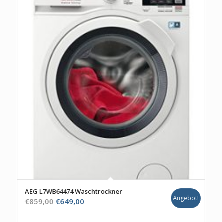
AEG L7WB64474 Waschtrockner
Angebot!
Ursprünglicher
Aktueller
€
859,00
€
649,00
Preis
Preis