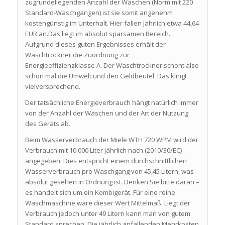
zugrundeliegenden Anzahl der Wäschen (Norm mit 220
Standard-Waschgängen) ist sie somit angenehm
kostengünstig im Unterhalt. Hier fallen jährlich etwa 44,64
EUR an.Das liegt im absolut sparsamen Bereich.
Aufgrund dieses guten Ergebnisses erhält der
Waschtrockner die Zuordnung zur
Energieeffizienzklasse A. Der Waschtrockner schont also
schon mal die Umwelt und den Geldbeutel. Das klingt
vielversprechend.
Der tatsächliche Energieverbrauch hängt natürlich immer
von der Anzahl der Wäschen und der Art der Nutzung
des Geräts ab.
Beim Wasserverbrauch der Miele WTH 720 WPM wird der
Verbrauch mit 10.000 Liter jährlich nach (2010/30/EC)
angegeben. Dies entspricht einem durchschnittlichen
Wasserverbrauch pro Waschgang von 45,45 Litern, was
absolut gesehen in Ordnung ist. Denken Sie bitte daran –
es handelt sich um ein Kombigerät. Für eine reine
Waschmaschine wäre dieser Wert Mittelmaß. Liegt der
Verbrauch jedoch unter 49 Litern kann man von gutem
Standard sprechen. Die jährlich anfallenden Mehrkosten