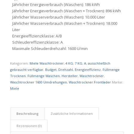
Jährlicher Energieverbrauch (Waschen): 186 kWh
Jährlicher Energieverbrauch (Waschen + Trocknen): 896 kWh
Jährlicher Wasserverbrauch (Waschen): 10.000 Liter
Jährlicher Wasserverbrauch (Waschen + Trocknen): 18.000
Liter
Energieeffizienzklasse: A/B
Schleudereffizienzklasse: A
Maximale Schleuderdrehzahl: 1600 U/min
Kategorien:
Miele Waschtrockner
,
4 KG
,
7 KG
,
A
,
ausschließlich
gebraucht verfügbar
,
Budget
,
Drehzahl
,
Energieeffizienz
,
Füllmenge
Trocknen
,
Füllmenge Waschen
,
Hersteller
,
Waschtrockner
,
Waschtrockner 1600 Umdrehungen
,
Waschtrockner Frontlader
Marke:
Miele
Beschreibung
Zusätzliche Informationen
Rezensionen (0)