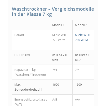
Waschtrockner – Vergleichsmodelle
in der Klasse 7 kg
Modell 1
Modell 2
Model
Bauart
Miele WTH
Miele WTH
Bauk
720 WPM
730 WPM
WATK
8614
HBT (in cm)
85 x 63,7 x
85 x 59,6 x
84 x 5
59,6
63,7
54
Kapazität in kg
7/4
7/4
8/6
(Waschen / Trocknen)
Max.
1600
1600
1400
Schleuderdrehzahl
Energieeffizienzklasse
A/B
A/A
A/A
(W/T)