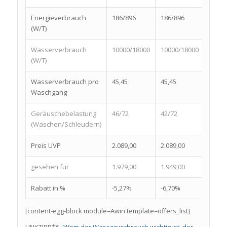
Energieverbrauch
186/896
186/896
208/1
(W/T)
Wasserverbrauch
10000/18000
10000/18000
11000
(W/T)
Wasserverbrauch pro
45,45
45,45
50,00
Waschgang
Geräuschebelastung
46/72
42/72
56/82
(Waschen/Schleudern)
Preis UVP
2.089,00
2.089,00
909,0
gesehen für
1.979,00
1.949,00
599,0
Rabatt in %
-5,27%
-6,70%
-34,1
[content-egg-block module=Awin template=offers_list]