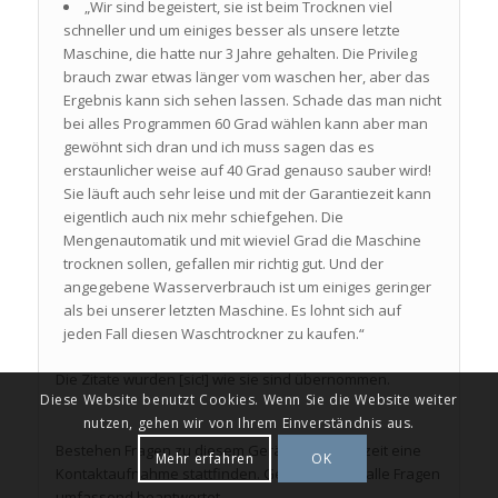
„Wir sind begeistert, sie ist beim Trocknen viel
schneller und um einiges besser als unsere letzte
Maschine, die hatte nur 3 Jahre gehalten. Die Privileg
brauch zwar etwas länger vom waschen her, aber das
Ergebnis kann sich sehen lassen. Schade das man nicht
bei alles Programmen 60 Grad wählen kann aber man
gewöhnt sich dran und ich muss sagen das es
erstaunlicher weise auf 40 Grad genauso sauber wird!
Sie läuft auch sehr leise und mit der Garantiezeit kann
eigentlich auch nix mehr schiefgehen. Die
Mengenautomatik und mit wieviel Grad die Maschine
trocknen sollen, gefallen mir richtig gut. Und der
angegebene Wasserverbrauch ist um einiges geringer
als bei unserer letzten Maschine. Es lohnt sich auf
jeden Fall diesen Waschtrockner zu kaufen.“
Die Zitate wurden [sic!] wie sie sind übernommen.
Diese Website benutzt Cookies. Wenn Sie die Website weiter
nutzen, gehen wir von Ihrem Einverständnis aus.
Bestehen Fragen zu diesem Gerät kann jederzeit eine
Mehr erfahren
OK
Kontaktaufnahme stattfinden. Gerne werden alle Fragen
umfassend beantwortet.