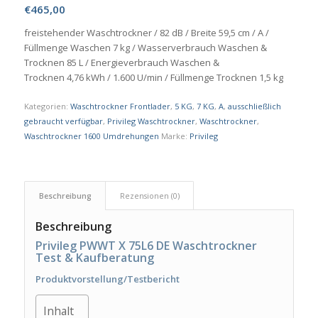
€
465,00
freistehender Waschtrockner / 82 dB / Breite 59,5 cm / A /
Füllmenge Waschen 7 kg / Wasserverbrauch Waschen &
Trocknen 85 L / Energieverbrauch Waschen &
Trocknen 4,76 kWh / 1.600 U/min / Füllmenge Trocknen 1,5 kg
Kategorien:
Waschtrockner Frontlader
,
5 KG
,
7 KG
,
A
,
ausschließlich
gebraucht verfügbar
,
Privileg Waschtrockner
,
Waschtrockner
,
Waschtrockner 1600 Umdrehungen
Marke:
Privileg
Beschreibung
Rezensionen (0)
Beschreibung
Privileg PWWT X 75L6 DE Waschtrockner
Test & Kaufberatung
Produktvorstellung/Testbericht
Inhalt