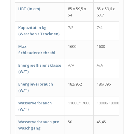
HBT (in cm)
85 x 59,5 x
85 x 59,6 x
84 x 
54
63,7
54
Kapazität in kg
7/5
7/4
8/6
(Waschen / Trocknen)
Max.
1600
1600
1400
Schleuderdrehzahl
Energieeffizienzklasse
A/A
A/A
A/A
(W/T)
Energieverbrauch
182/952
186/896
208/
(W/T)
Wasserverbrauch
11000/17000
10000/18000
1100
(W/T)
Wasserverbrauch pro
50
45,45
50,0
Waschgang