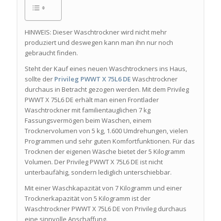
HINWEIS: Dieser Waschtrockner wird nicht mehr
produziert und deswegen kann man ihn nur noch
gebraucht finden.
Steht der Kauf eines neuen Waschtrockners ins Haus,
sollte der
Privileg PWWT X 75L6 DE
Waschtrockner
durchaus in Betracht gezogen werden. Mit dem Privileg
PWWT X 75L6 DE erhält man einen Frontlader
Waschtrockner mit familientauglichen 7 kg
Fassungsvermögen beim Waschen, einem
Trocknervolumen von 5 kg, 1.600 Umdrehungen, vielen
Programmen und sehr guten Komfortfunktionen. Für das
Trocknen der eigenen Wäsche bietet der 5 Kilogramm
Volumen. Der Privileg PWWT X 75L6 DE ist nicht
unterbaufähig, sondern lediglich unterschiebbar.
Mit einer Waschkapazität von 7 Kilogramm und einer
Trocknerkapazität von 5 Kilogramm ist der
Waschtrockner PWWT X 75L6 DE von Privileg durchaus
eine sinnvolle Anschaffung.