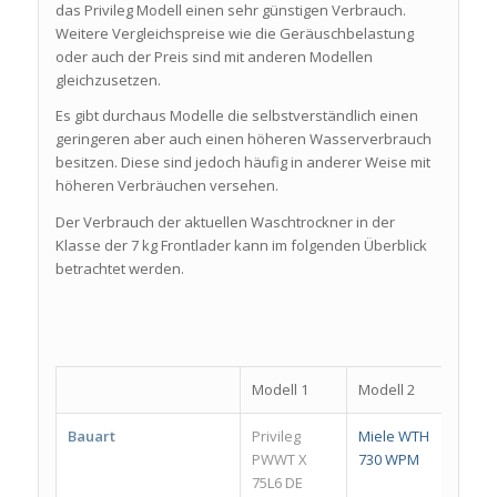
das Privileg Modell einen sehr günstigen Verbrauch.
Weitere Vergleichspreise wie die Geräuschbelastung
oder auch der Preis sind mit anderen Modellen
gleichzusetzen.
Es gibt durchaus Modelle die selbstverständlich einen
geringeren aber auch einen höheren Wasserverbrauch
besitzen. Diese sind jedoch häufig in anderer Weise mit
höheren Verbräuchen versehen.
Der Verbrauch der aktuellen Waschtrockner in der
Klasse der 7 kg Frontlader kann im folgenden Überblick
betrachtet werden.
Modell 1
Modell 2
Mode
Bauart
Privileg
Miele WTH
Bauk
PWWT X
730 WPM
WATK
75L6 DE
8614