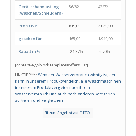
Geräuschebelastung
56/82
42/72
56/8
(Waschen/Schleudern)
Preis UVP
619,00
2.089,00
909,
gesehen für
465,00
1.949,00
599,
Rabatt in %
-24,87%
-6,70%
-34,
[content-egg-block template=offers_list]
LINKTIPP** :
Wem der Wasserverbrauch wichtig ist, der
kann in unserem Produktvergleich, alle Waschmaschinen
in unserem Produktvergleich nach ihrem
Wasserverbrauch und auch nach anderen Kategorien
sortieren und vergleichen.
zum Angebot auf OTTO