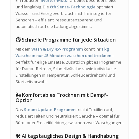
Ein robuster
Inverter-Motor
arbeitet besonders leise
und langlebig. Die
6th Sense-Technologie
optimiert
Wasser- und Energieverbrauch mithilfe integrierter
Sensoren – effizient, ressourcensparend und
automatisch auf die Ladung abgestimmt.
⏱️ Schnelle Programme für jede Situation
Mit dem
Wash & Dry 45′-Programm
könnt ihr
1 kg
Wäsche in nur 45 Minuten waschen und trocknen
–
perfekt für eilige Einsätze. Zusätzlich gibt es Programme
für Dampf‑Refresh, Schnellwäsche sowie individuelle
Einstellungen in Temperatur, Schleuderdrehzahl und
Startzeitvorwahl.
🌬️ Komfortables Trocknen mit Dampf-
Option
Das
Steam Update-Programm
frischt Textilien auf,
reduziert Falten und neutralisiert Gerüche – optimal für
Büro‑ oder Freizeitkleidung zwischen zwei Waschgängen.
🛠️ Alltagstaugliches Design & Handhabung