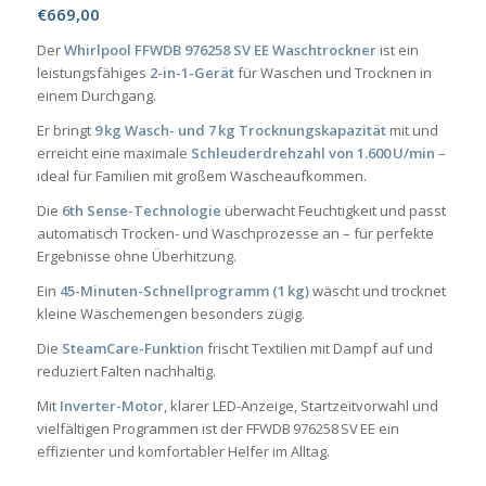
€
669,00
Der
Whirlpool FFWDB 976258 SV EE Waschtrockner
ist ein
leistungsfähiges
2-in-1-Gerät
für Waschen und Trocknen in
einem Durchgang.
Er bringt
9 kg Wasch- und 7 kg Trocknungskapazität
mit und
erreicht eine maximale
Schleuderdrehzahl von 1.600 U/min
–
ideal für Familien mit großem Wäscheaufkommen.
Die
6th Sense-Technologie
überwacht Feuchtigkeit und passt
automatisch Trocken- und Waschprozesse an – für perfekte
Ergebnisse ohne Überhitzung.
Ein
45-Minuten-Schnellprogramm (1 kg)
wäscht und trocknet
kleine Wäschemengen besonders zügig.
Die
SteamCare-Funktion
frischt Textilien mit Dampf auf und
reduziert Falten nachhaltig.
Mit
Inverter-Motor
, klarer LED-Anzeige, Startzeitvorwahl und
vielfältigen Programmen ist der FFWDB 976258 SV EE ein
effizienter und komfortabler Helfer im Alltag.