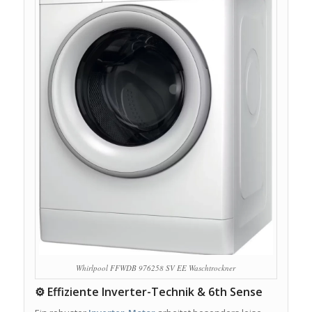
Whirlpool FFWDB 976258 SV EE Waschtrockner
⚙️ Effiziente Inverter-Technik & 6th Sense