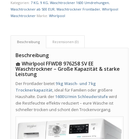
Kategorien:
7 KG
,
9 KG
,
Waschtrockner 1600 Umdrehungen
,
Waschtrockner ab 500 EUR
,
Waschtrockner Frontlader
,
Whirlpool
Waschtrockner
Marke:
Whirlpool
Beschreibung
Rezensionen (0)
Beschreibung
🧺 Whirlpool FFWDB 976258 SV EE
Waschtrockner – Große Kapazität & starke
Leistung
Der Frontlader bietet
9 kg Wasch- und 7 kg
Trocknerkapazität
, ideal für Familien oder größere
Haushalte. Dank der
1600 U/min Schleuderstufe
wird
die Restfeuchte effektiv reduziert – eure Wäsche ist
schneller trocken und schont den Trockenvorgang.