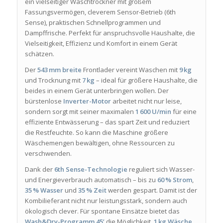
ein vielseitiger Waschtrockner mit großem
Fassungsvermögen, cleverem Sensor‑Betrieb (6th
Sense), praktischen Schnellprogrammen und
Dampffrische. Perfekt für anspruchsvolle Haushalte, die
Vielseitigkeit, Effizienz und Komfort in einem Gerät
schätzen.
Der
543 mm breite
Frontlader vereint Waschen mit
9 kg
und Trocknung mit
7 kg
– ideal für größere Haushalte, die
beides in einem Gerät unterbringen wollen
.
Der
bürstenlose
Inverter-Motor
arbeitet nicht nur leise,
sondern sorgt mit seiner maximalen
1 600 U/min
für eine
effiziente Entwässerung – das spart Zeit und reduziert
die Restfeuchte
.
So kann die Maschine größere
Wäschemengen bewältigen, ohne Ressourcen zu
verschwenden.
Dank der
6th Sense-Technologie
reguliert sich Wasser-
und Energieverbrauch automatisch – bis zu
60 % Strom
,
35 % Wasser
und
35 % Zeit
werden gespart
.
Damit ist der
Kombilieferant nicht nur leistungsstark, sondern auch
ökologisch clever. Für spontane Einsätze bietet das
Wash&Dry-Programm 45’
die Möglichkeit,
1 kg Wäsche