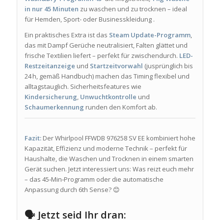
in nur 45 Minuten
zu waschen und zu trocknen – ideal
für Hemden, Sport- oder Businesskleidung
.
Ein praktisches Extra ist das
Steam Update-Programm
,
das mit Dampf Gerüche neutralisiert, Falten glättet und
frische Textilien liefert – perfekt für zwischendurch
.
LED-
Restzeitanzeige
und
Startzeitvorwahl
(jusprünglich bis
24 h, gemäß Handbuch) machen das Timing flexibel und
alltagstauglich
.
Sicherheitsfeatures wie
Kindersicherung
,
Unwuchtkontrolle
und
Schaumerkennung
runden den Komfort ab.
Fazit:
Der Whirlpool FFWDB 976258 SV EE kombiniert hohe
Kapazität, Effizienz und moderne Technik – perfekt für
Haushalte, die Waschen und Trocknen in einem smarten
Gerät suchen. Jetzt interessiert uns: Was reizt euch mehr
– das 45‑Min‑Programm oder die automatische
Anpassung durch 6th Sense? 😊
🗣️ Jetzt seid Ihr dran: