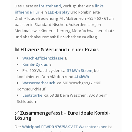
Das Gerät ist
freistehend
, verfügt über eine
links
öffnende Tür
, ein
LED-Display
und kombinierte
Dreh‑/Touch-Bedienung. Mit Maßen von ~85 × 60 × 61 cm
passt er in Standard-Nischen. Außerdem sorgen
Merkmale wie Kindersicherung, Mehrfachwasserschutz
und Abschaltautomatik für Sicherheit im Alltag.
📊 Effizienz & Verbrauch in der Praxis
Wasch-Effizienzklasse
: B
Kombi-Zyklus
: E
Pro 100 Waschzyklen ca.
57 kWh Strom
, bei
kombinierten Durchläufen rund
414 kWh
Wasserverbrauch
: ca. 50 l Waschgang / ~66 l
Kombidurchlauf
Lautstärke
: ca. 53 dB beim Waschen, 80 dB beim
Schleudern
✅ Zusammengefasst – Eure ideale Kombi-
Lösung
Der
Whirlpool FFWDB 976258 SV EE Waschtrockner
ist