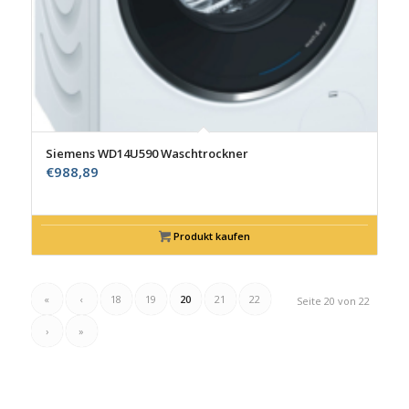
Siemens WD14U590 Waschtrockner
€
988,89
Produkt kaufen
«
‹
18
19
20
21
22
Seite 20 von 22
›
»