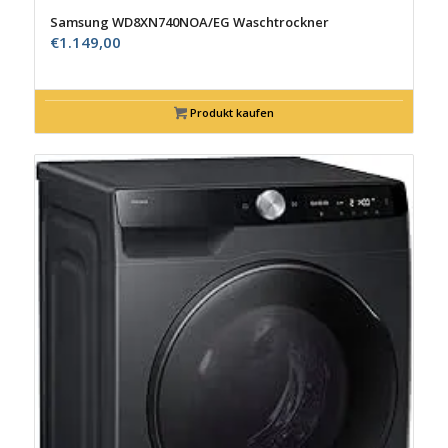
Samsung WD8XN740NOA/EG Waschtrockner
€
1.149,00
Produkt kaufen