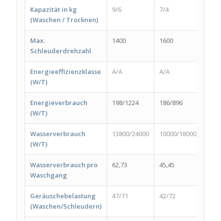
Kapazität in kg
9/6
7/4
8/6
(Waschen / Trocknen)
Max.
1400
1600
1400
Schleuderdrehzahl
Energieeffizienzklasse
A/A
A/A
A/A
(W/T)
Energieverbrauch
198/1224
186/896
208/
(W/T)
Wasserverbrauch
13800/24000
10000/18000
1100
(W/T)
Wasserverbrauch pro
62,73
45,45
50,0
Waschgang
Geräuschebelastung
47/71
42/72
56/8
(Waschen/Schleudern)