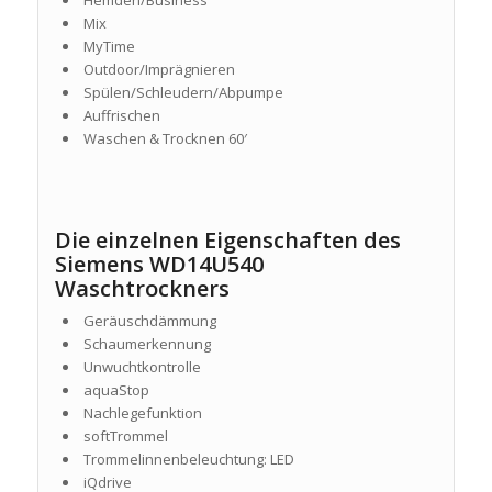
Hemden/Business
Mix
MyTime
Outdoor/Imprägnieren
Spülen/Schleudern/Abpumpe
Auffrischen
Waschen & Trocknen 60′
Die einzelnen Eigenschaften des
Siemens WD14U540
Waschtrockners
Geräuschdämmung
Schaumerkennung
Unwuchtkontrolle
aquaStop
Nachlegefunktion
softTrommel
Trommelinnenbeleuchtung: LED
iQdrive