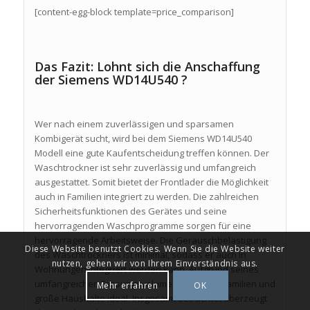
[content-egg-block template=price_comparison]
Das Fazit: Lohnt sich die Anschaffung
der Siemens WD14U540 ?
Wer nach einem zuverlässigen und sparsamen
Kombigerät sucht, wird bei dem Siemens WD14U540
Modell eine gute Kaufentscheidung treffen können. Der
Waschtrockner ist sehr zuverlässig und umfangreich
ausgestattet. Somit bietet der Frontlader die Möglichkeit
auch in Familien integriert zu werden. Die zahlreichen
Sicherheitsfunktionen des Gerätes und seine
hervorragenden Waschprogramme sorgen für eine
hervorragende Arbeitsweise. Die Geräuschbelästigung
Diese Website benutzt Cookies. Wenn Sie die Website weiter
des Waschtrockners ist minimal, sodass er auch in
nutzen, gehen wir von Ihrem Einverständnis aus.
Wohnungen integriert werden kann. Aufgrund seines
umfangreichen Fassungsvolumens ist er für Familien und
Mehr erfahren
OK
große Haushalte ideal. Insgesamt betrachtet überzeugt