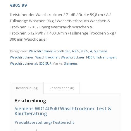
€
805,99
freistehender Waschtrockner / 71 dB / Breite 59,8 cm / A /
Füllmenge Waschen 9 kg / Wasserverbrauch Waschen &
Trocknen 120 L / Energieverbrauch Waschen &
Trocknen 6,12 kWh / 1.400 U/min / Füllmenge Trocknen 6 kg /
390 min Waschdauer
Kategorien:
Waschtrockner Frontlader
,
6 KG
,
9 KG
,
A
,
Siemens
Waschtrockner
,
Waschtrockner
,
Waschtrockner 1400 Umdrehungen
,
Waschtrockner ab 500 EUR
Marke:
Siemens
Beschreibung
Rezensionen (0)
Beschreibung
Siemens WD14U540 Waschtrockner Test &
Kaufberatung
Produktvorstellung/Testbericht