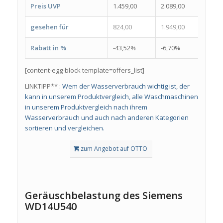
Preis UVP
1.459,00
2.089,00
909,
gesehen für
824,00
1.949,00
599,
Rabatt in %
-43,52%
-6,70%
-34,
[content-egg-block template=offers_list]
LINKTIPP** :
Wem der Wasserverbrauch wichtig ist, der
kann in unserem Produktvergleich, alle Waschmaschinen
in unserem Produktvergleich nach ihrem
Wasserverbrauch und auch nach anderen Kategorien
sortieren und vergleichen.
zum Angebot auf OTTO
Geräuschbelastung des Siemens
WD14U540