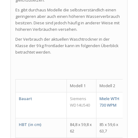
gleichzusetzen.
Es gibt durchaus Modelle die selbstverständlich einen
geringeren aber auch einen höheren Wasserverbrauch
besitzen. Diese sind jedoch häufig in anderer Weise mit
höheren Verbräuchen versehen.
Der Verbrauch der aktuellen Waschtrockner in der
Klasse der 9 kg Frontlader kann im folgenden Überblick
betrachtet werden.
Modell 1
Modell 2
Mode
Bauart
Siemens
Miele WTH
Bauk
WD14U540
730 WPM
WATK
8614
HBT (in cm)
84,8 x 59,8 x
85 x 59,6 x
84 x 
62
63,7
54