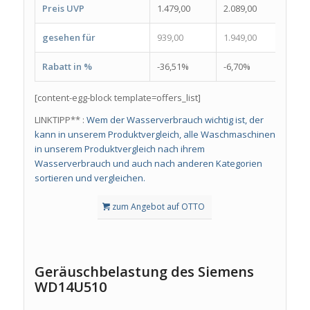
Preis UVP
1.479,00
2.089,00
909,
gesehen für
939,00
1.949,00
599,
Rabatt in %
-36,51%
-6,70%
-34,
[content-egg-block template=offers_list]
LINKTIPP** :
Wem der Wasserverbrauch wichtig ist, der
kann in unserem Produktvergleich, alle Waschmaschinen
in unserem Produktvergleich nach ihrem
Wasserverbrauch und auch nach anderen Kategorien
sortieren und vergleichen.
zum Angebot auf OTTO
Geräuschbelastung des Siemens
WD14U510