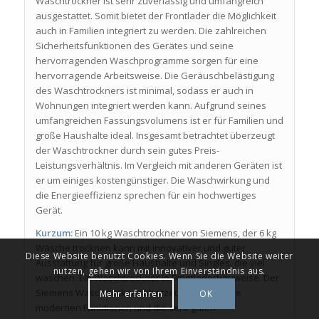
Waschtrockner ist sehr zuverlässig und umfangreich
ausgestattet. Somit bietet der Frontlader die Möglichkeit
auch in Familien integriert zu werden. Die zahlreichen
Sicherheitsfunktionen des Gerätes und seine
hervorragenden Waschprogramme sorgen für eine
hervorragende Arbeitsweise. Die Geräuschbelästigung
des Waschtrockners ist minimal, sodass er auch in
Wohnungen integriert werden kann. Aufgrund seines
umfangreichen Fassungsvolumens ist er für Familien und
große Haushalte ideal. Insgesamt betrachtet überzeugt
der Waschtrockner durch sein gutes Preis-
Leistungsverhältnis. Im Vergleich mit anderen Geräten ist
er um einiges kostengünstiger. Die Waschwirkung und
die Energieeffizienz sprechen für ein hochwertiges
Gerät.
Kurzum:
Ein 10 kg Waschtrockner von Siemens, der 6 kg
Wäsche trocknen kann mit innovativer und guter
Diese Website benutzt Cookies. Wenn Sie die Website weiter
Ausstattung für große Haushalte und Singles, die viel
nutzen, gehen wir von Ihrem Einverständnis aus.
waschen. Ein Waschtrockner in Frontladerbauweise. Der
Siemens Waschtrockner überzeugt durch seine
Mehr erfahren
OK
modernen Funktionen und die sehr guten