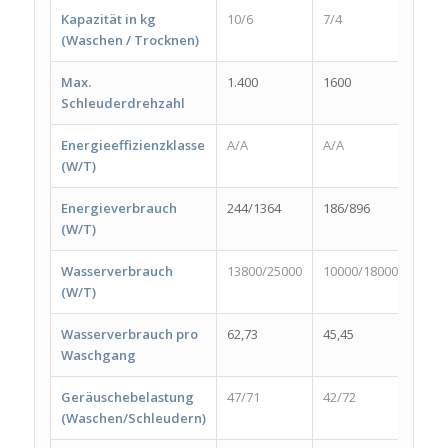
Kapazität in kg
10/6
7/4
8/6
(Waschen / Trocknen)
Max.
1.400
1600
1400
Schleuderdrehzahl
Energieeffizienzklasse
A/A
A/A
A/A
(W/T)
Energieverbrauch
244/1364
186/896
208/
(W/T)
Wasserverbrauch
13800/25000
10000/18000
1100
(W/T)
Wasserverbrauch pro
62,73
45,45
50,0
Waschgang
Geräuschebelastung
47/71
42/72
56/8
(Waschen/Schleudern)