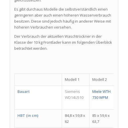
gleichzusetzen.
Es gibt durchaus Modelle die selbstverständlich einen
geringeren aber auch einen höheren Wasserverbrauch
besitzen. Diese sind jedoch häufig in anderer Weise mit
höheren Verbräuchen versehen.
Der Verbrauch der aktuellen Waschtrockner in der
Klasse der 10 kg Frontlader kann im folgenden Überblick
betrachtet werden.
Modell 1
Modell 2
Mode
Bauart
Siemens
Miele WTH
Bauk
WD14U510
730 WPM
WATK
8614
HBT (in cm)
84,8 x 59,8 x
85 x 59,6 x
84 x 
62
63,7
54