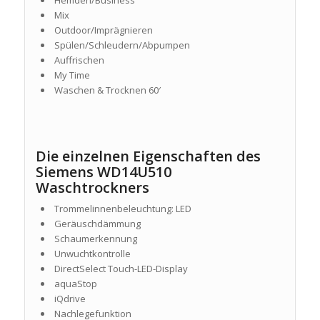
Hemden/Business
Mix
Outdoor/Imprägnieren
Spülen/Schleudern/Abpumpen
Auffrischen
My Time
Waschen & Trocknen 60′
Die einzelnen Eigenschaften des
Siemens WD14U510
Waschtrockners
Trommelinnenbeleuchtung: LED
Geräuschdämmung
Schaumerkennung
Unwuchtkontrolle
DirectSelect Touch-LED-Display
aquaStop
iQdrive
Nachlegefunktion