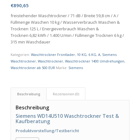
€
890,65
freistehender Waschtrockner / 71 dB / Breite 59,8 cm / A /
Füllmenge Waschen 10 kg / Wasserverbrauch Waschen &
Trocknen 125 L / Energieverbrauch Waschen &
Trocknen 6,82 kWh / 1.400 U/min / Füllmenge Trocknen 6 kg /
315 min Waschdauer
Kategorien:
Waschtrockner Frontlader
,
10 KG
,
6 KG
,
A
,
Siemens
Waschtrockner
,
Waschtrockner
,
Waschtrockner 1400 Umdrehungen
,
Waschtrockner ab 500 EUR
Marke:
Siemens
Beschreibung
Rezensionen (0)
Beschreibung
Siemens WD14U510 Waschtrockner Test &
Kaufberatung
Produktvorstellung/Testbericht