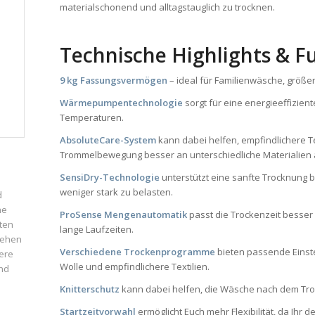
materialschonend und alltagstauglich zu trocknen.
Technische Highlights & F
9 kg Fassungsvermögen
– ideal für Familienwäsche, größ
Wärmepumpentechnologie
sorgt für eine energieeffizien
Temperaturen.
AbsoluteCare-System
kann dabei helfen, empfindlichere T
Trommelbewegung besser an unterschiedliche Materialien
SensiDry-Technologie
unterstützt eine sanfte Trocknung b
weniger stark zu belasten.
d
ne
ProSense Mengenautomatik
passt die Trockenzeit besser 
ten
lange Laufzeiten.
iehen
Verschiedene Trockenprogramme
bieten passende Einste
ere
Wolle und empfindlichere Textilien.
und
Knitterschutz
kann dabei helfen, die Wäsche nach dem Troc
Startzeitvorwahl
ermöglicht Euch mehr Flexibilität, da Ihr