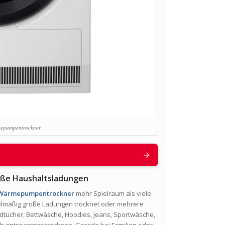
pumpentrockner
→
oße Haushaltsladungen
 Wärmepumpentrockner
mehr Spielraum als viele
egelmäßig große Ladungen trocknet oder mehrere
dtücher, Bettwäsche, Hoodies, Jeans, Sportwäsche,