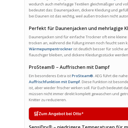
wodurch auch mehrlagige Textilien gleichmäßiger und vo
bedeutet das: Daunenjacken, dickere Kleidung und gefüll
bei Daunen ist das wichtig, weil außen trocken nicht aut
Perfekt für Daunenjacken und mehrlagige K
Daunenjacken sind für einfache Trockner oft eine kleine K
trocken an, während die Füllung innen noch feucht sein 
Wärmepumpentrockner
ist deutlich besser für solche 
flauschiger bleiben, und dickere Kleidungsstücke werden
ProSteam® – Auffrischen mit Dampf
Ein besonderes Extra ist
ProSteam®
. AEG führt die na
Auffrischfunktion mit Dampf
. Diese Funktion ist besond
ist, aber wieder frischer wirken soll. Für Euch bedeutet 
müssen nicht immer direkt komplett gewaschen und get
Knitter zu reduzieren.
🛒
Zum Angebot bei Otto*
SensiDry® – niedrigere Temperaturen für m