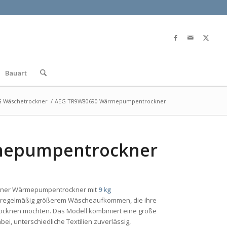
Bauart
 Wäschetrockner
/
AEG TR9W80690 Wärmepumpentrockner
mepumpentrockner
erner Wärmepumpentrockner mit
9 kg
it regelmäßig größerem Wäscheaufkommen, die ihre
rocknen möchten. Das Modell kombiniert eine große
i, unterschiedliche Textilien zuverlässig,