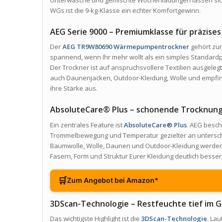
Unterwäsche und gemischte Wochenladungen lassen sich
WGs ist die 9-kg-Klasse ein echter Komfortgewinn.
AEG Serie 9000 – Premiumklasse für präzise
Der
AEG TR9W80690 Wärmepumpentrockner
gehört zu
spannend, wenn Ihr mehr wollt als ein simples Standard
Der Trockner ist auf anspruchsvollere Textilien ausgeleg
auch Daunenjacken, Outdoor-Kleidung, Wolle und empfindl
ihre Stärke aus.
AbsoluteCare® Plus – schonende Trocknung 
Ein zentrales Feature ist
AbsoluteCare® Plus
. AEG besch
Trommelbewegung und Temperatur gezielter an unterschie
Baumwolle, Wolle, Daunen und Outdoor-Kleidung werden n
Fasern, Form und Struktur Eurer Kleidung deutlich bess
🛒
Zum Angebot bei Amazon*
3DScan-Technologie – Restfeuchte tief im
Das wichtigste Highlight ist die
3DScan-Technologie
. Lau