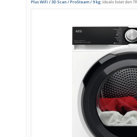
Plus WiFi / 3D Scan / ProSteam / 9 kg
; Idealo listet den