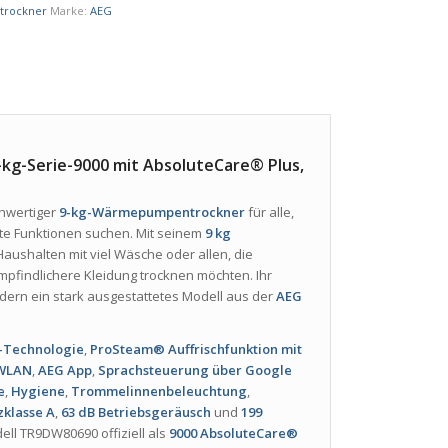
trockner
Marke:
AEG
g-Serie-9000 mit AbsoluteCare® Plus,
chwertiger
9-kg-Wärmepumpentrockner
für alle,
rte Funktionen suchen. Mit seinem
9 kg
Haushalten mit viel Wäsche oder allen, die
pfindlichere Kleidung trocknen möchten. Ihr
dern ein stark ausgestattetes Modell aus der
AEG
-Technologie
,
ProSteam® Auffrischfunktion mit
WLAN
,
AEG App
,
Sprachsteuerung über Google
e
,
Hygiene
,
Trommelinnenbeleuchtung
,
zklasse A
,
63 dB Betriebsgeräusch
und
199
ell TR9DW80690 offiziell als
9000 AbsoluteCare®