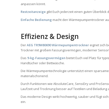
anpassen könnt.
Restzeitanzeige
gibt Euch jederzeit einen guten Überblick 
Einfache Bedienung
macht den Wärmepumpentrockner auch
Effizienz & Design
Der
AEG TR9W80690 Wärmepumpentrockner
eignet sich 
Trockner mit großem Fassungsvermögen, moderner Sensort
Das
9-kg-Fassungsvermögen
bietet Euch viel Platz für ty
Handtücher oder Bettwäsche.
Die Wärmepumpentechnologie unterstützt einen sparsamen
materialschonend.
Durch Funktionen wie AbsoluteCare, SensiDry und ProSens
Laufzeit und Trocknung besser auf Textilien und Beladun
Das moderne Design wirkt hochwertig, sauber und fügt sic
ein.