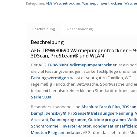
Kategorien:
AEG Wäschetrockner
,
Wärmepumpentrockner
,
Wäsche
Beschreibung
Rezensionen (0)
Beschreibung
AEG TR9W80690 Wärmepumpentrockner – 9-k
3DScan, ProSteam® und WLAN
Der
AEG TR9W80690 Wärmepumpentrockner
ist ein ho
die viel Fassungsvermögen, starke Textilpflege und sma
Fassungsvermögen
passt er sehr gut zu Familien, WGs, 
regelmäßig Handtücher, Bettwäsche, Sportwäsche und em
bekommt hier also keinen kleinen Standardtrockner, son
Serie 9000
.
Besonders spannend sind
AbsoluteCare® Plus
,
3DScan
Dampf
,
SensiDry®
,
ProSense® Beladungserkennung
,
Assistant
,
Daunenprogramm
,
Outdoorprogramm
,
Woll
Schontrommel
,
Inverter-Motor
,
Kondensationseffizien
Minuten Programmdauer
. AEG führt das sehr nahe Mod