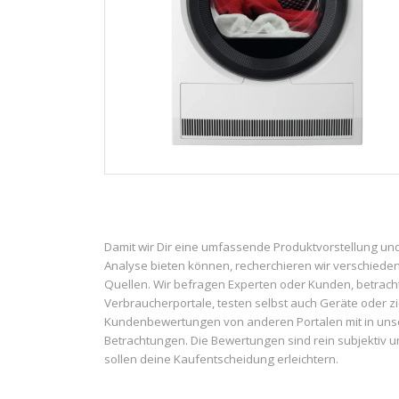
Damit wir Dir eine umfassende Produktvorstellung un
Analyse bieten können, recherchieren wir verschiede
Quellen. Wir befragen Experten oder Kunden, betrach
Verbraucherportale, testen selbst auch Geräte oder z
Kundenbewertungen von anderen Portalen mit in uns
Betrachtungen. Die Bewertungen sind rein subjektiv 
sollen deine Kaufentscheidung erleichtern.