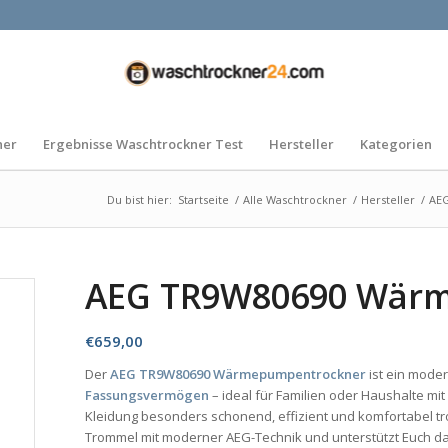
ner
Ergebnisse Waschtrockner Test
Hersteller
Kategorien
Du bist hier:
Startseite
/
Alle Waschtrockner
/
Hersteller
/
AEG
AEG TR9W80690 Wär
€
659,00
Der
AEG TR9W80690 Wärmepumpentrockner
ist ein mod
Fassungsvermögen
– ideal für Familien oder Haushalte m
Kleidung besonders schonend, effizient und komfortabel t
Trommel mit moderner AEG-Technik und unterstützt Euch dabe