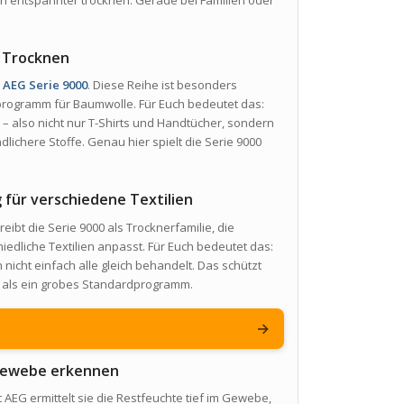
 entspannter trocknen. Gerade bei Familien oder
s Trocknen
r
AEG Serie 9000
. Diese Reihe ist besonders
programm für Baumwolle. Für Euch bedeutet das:
t – also nicht nur T-Shirts und Handtücher, sondern
ichere Stoffe. Genau hier spielt die Serie 9000
für verschiedene Textilien
reibt die Serie 9000 als Trocknerfamilie, die
dliche Textilien anpasst. Für Euch bedeutet das:
icht einfach alle gleich behandelt. Das schützt
er als ein grobes Standardprogramm.
→
 Gewebe erkennen
t AEG ermittelt sie die Restfeuchte tief im Gewebe,