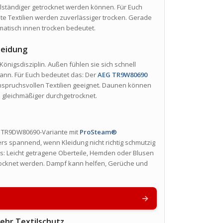
llständiger getrocknet werden können. Für Euch
te Textilien werden zuverlässiger trocken. Gerade
omatisch innen trocken bedeutet.
leidung
önigsdisziplin. Außen fühlen sie sich schnell
kann. Für Euch bedeutet das: Der
AEG TR9W80690
anspruchsvollen Textilien geeignet. Daunen können
 gleichmäßiger durchgetrocknet.
he TR9DW80690-Variante mit
ProSteam®
ers spannend, wenn Kleidung nicht richtig schmutzig
das: Leicht getragene Oberteile, Hemden oder Blusen
rocknet werden. Dampf kann helfen, Gerüche und
→
ehr Textilschutz