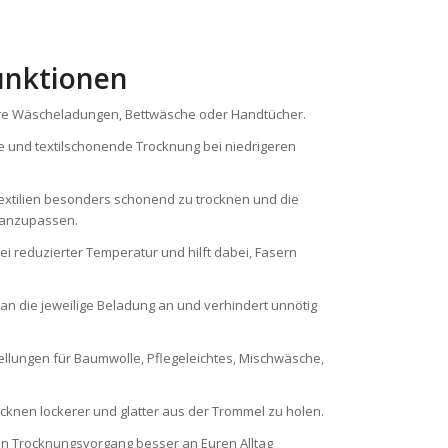
unktionen
ere Wäscheladungen, Bettwäsche oder Handtücher.
te und textilschonende Trocknung bei niedrigeren
extilien besonders schonend zu trocknen und die
 anzupassen.
ei reduzierter Temperatur und hilft dabei, Fasern
an die jeweilige Beladung an und verhindert unnötig
llungen für Baumwolle, Pflegeleichtes, Mischwäsche,
knen lockerer und glatter aus der Trommel zu holen.
 den Trocknungsvorgang besser an Euren Alltag