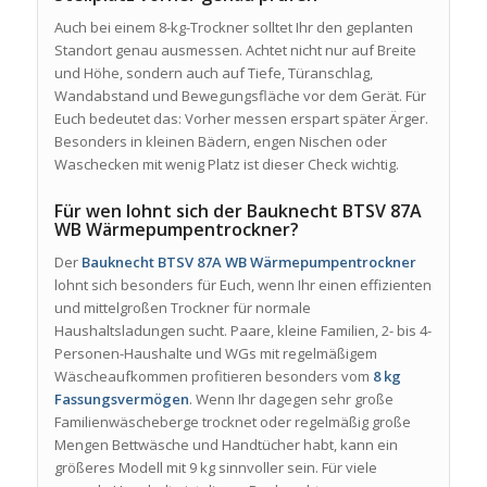
Auch bei einem 8-kg-Trockner solltet Ihr den geplanten
Standort genau ausmessen. Achtet nicht nur auf Breite
und Höhe, sondern auch auf Tiefe, Türanschlag,
Wandabstand und Bewegungsfläche vor dem Gerät. Für
Euch bedeutet das: Vorher messen erspart später Ärger.
Besonders in kleinen Bädern, engen Nischen oder
Waschecken mit wenig Platz ist dieser Check wichtig.
Für wen lohnt sich der Bauknecht BTSV 87A
WB Wärmepumpentrockner?
Der
Bauknecht BTSV 87A WB Wärmepumpentrockner
lohnt sich besonders für Euch, wenn Ihr einen effizienten
und mittelgroßen Trockner für normale
Haushaltsladungen sucht. Paare, kleine Familien, 2- bis 4-
Personen-Haushalte und WGs mit regelmäßigem
Wäscheaufkommen profitieren besonders vom
8 kg
Fassungsvermögen
. Wenn Ihr dagegen sehr große
Familienwäscheberge trocknet oder regelmäßig große
Mengen Bettwäsche und Handtücher habt, kann ein
größeres Modell mit 9 kg sinnvoller sein. Für viele