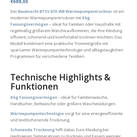
€
688,00
Der
Bauknecht BTSV 87A WB Wärmepumpentrockner
ist ein
moderner Wärmepumpentrockner mit
8 kg
Fassungsvermögen
– ideal für Familien oder Haushalte mit
regelmäßig größerem Wäscheaufkommen, die ihre Kleidung
effizient, schonend und komfortabel trocknen möchten. Das
Modell kombiniert eine praktische Trommelgröße mit
sparsamer Wärmepumpentechnologie und alltagstauglichen
Programmen für verschiedene Textilien.
Technische Highlights &
Funktionen
8 kg Fassungsvermögen
– ideal für Familienwäsche,
Handtücher, Bettwäsche oder größere Wäscheladungen.
Wärmepumpentechnologie
sorgt für eine energieeffiziente
und textilschonende Trocknung.
Schonende Trocknung
hilft dabei, Eure Kleidung bei
niedrigeren Temperaturen zu trocknen und Fasern weniger