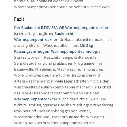
normale Haushalte ist dieser Bauknecht
Wärmepumpentrockner aber eine sehr praktische Wahl.
Fazit
Der
Bauknecht BTSV 87A WB Wärmepumpentrockner
ist ein alltagstauglicher
Bauknecht
Wärmepumpentrockner
für Haushalte mit normalem bis
etwas größerem Wäscheaufkommen. Mit
8 kg
Fassungsvermögen
,
Wärmepumpentechnologie
,
Startzeitvorwahl, Restzeitanzeige, Knitterschutz,
Sensorsteuerung und praktischen Programmen für
Baumwolle, Pflegeleicht, Mischwäsche, Feinwäsche,
Wolle, Sportwäsche, Handtücher, Bettwäsche und
Alltagswäsche bringt er viele Eigenschaften mit, die den
Wäschealltag deutlich komfortabler machen. Für Euch ist
das Modell besonders spannend, wenn Ihr einen
Wärmepumpentrockner
sucht, der nicht zu klein und
nicht zu groß ist, typische Haushaltsladungen zuverlässig
trocknet und Euch unabhängiger von Wetter,
Wäscheständer und Trockenraum macht. Wer einen
soliden Bauknecht Wärmepumpentrockner mit