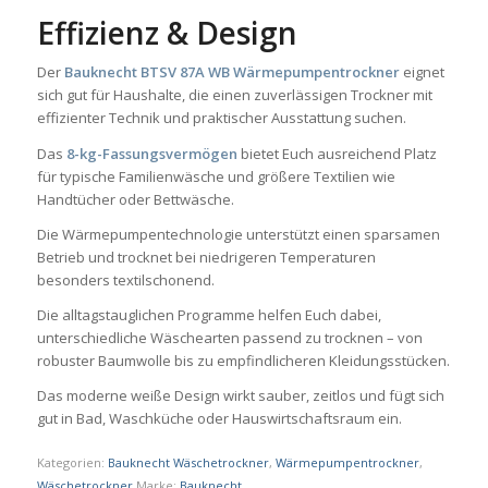
Effizienz & Design
Der
Bauknecht BTSV 87A WB Wärmepumpentrockner
eignet
sich gut für Haushalte, die einen zuverlässigen Trockner mit
effizienter Technik und praktischer Ausstattung suchen.
Das
8-kg-Fassungsvermögen
bietet Euch ausreichend Platz
für typische Familienwäsche und größere Textilien wie
Handtücher oder Bettwäsche.
Die Wärmepumpentechnologie unterstützt einen sparsamen
Betrieb und trocknet bei niedrigeren Temperaturen
besonders textilschonend.
Die alltagstauglichen Programme helfen Euch dabei,
unterschiedliche Wäschearten passend zu trocknen – von
robuster Baumwolle bis zu empfindlicheren Kleidungsstücken.
Das moderne weiße Design wirkt sauber, zeitlos und fügt sich
gut in Bad, Waschküche oder Hauswirtschaftsraum ein.
Kategorien:
Bauknecht Wäschetrockner
,
Wärmepumpentrockner
,
Wäschetrockner
Marke:
Bauknecht