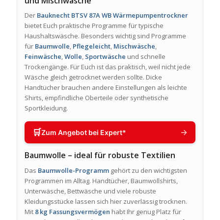
und Mischwäsche
Der
Bauknecht BTSV 87A WB Wärmepumpentrockner
bietet Euch praktische Programme für typische
Haushaltswäsche. Besonders wichtig sind Programme
für
Baumwolle
,
Pflegeleicht
,
Mischwäsche
,
Feinwäsche
,
Wolle
,
Sportwäsche
und schnelle
Trockengänge. Für Euch ist das praktisch, weil nicht jede
Wäsche gleich getrocknet werden sollte. Dicke
Handtücher brauchen andere Einstellungen als leichte
Shirts, empfindliche Oberteile oder synthetische
Sportkleidung.
🛒
→
Zum Angebot bei Expert*
Baumwolle – ideal für robuste Textilien
Das
Baumwolle-Programm
gehört zu den wichtigsten
Programmen im Alltag. Handtücher, Baumwollshirts,
Unterwäsche, Bettwäsche und viele robuste
Kleidungsstücke lassen sich hier zuverlässig trocknen.
Mit
8 kg Fassungsvermögen
habt Ihr genug Platz für