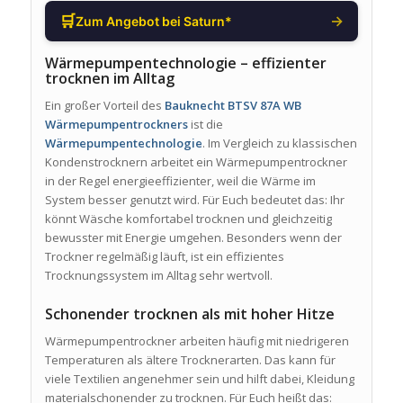
🛒
→
Zum Angebot bei Saturn*
Wärmepumpentechnologie – effizienter
trocknen im Alltag
Ein großer Vorteil des
Bauknecht BTSV 87A WB
Wärmepumpentrockners
ist die
Wärmepumpentechnologie
. Im Vergleich zu klassischen
Kondenstrocknern arbeitet ein Wärmepumpentrockner
in der Regel energieeffizienter, weil die Wärme im
System besser genutzt wird. Für Euch bedeutet das: Ihr
könnt Wäsche komfortabel trocknen und gleichzeitig
bewusster mit Energie umgehen. Besonders wenn der
Trockner regelmäßig läuft, ist ein effizientes
Trocknungssystem im Alltag sehr wertvoll.
Schonender trocknen als mit hoher Hitze
Wärmepumpentrockner arbeiten häufig mit niedrigeren
Temperaturen als ältere Trocknerarten. Das kann für
viele Textilien angenehmer sein und hilft dabei, Kleidung
materialschonender zu trocknen. Für Euch heißt das: