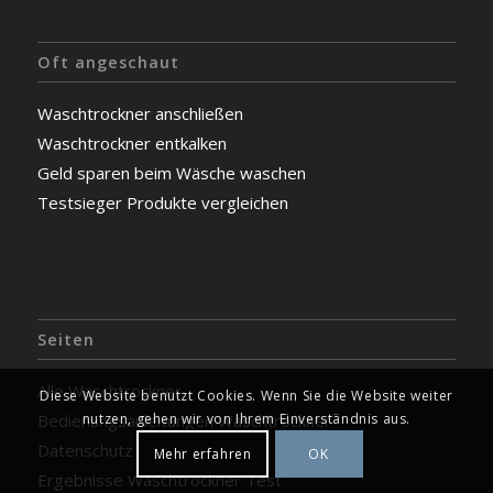
Oft angeschaut
Waschtrockner anschließen
Waschtrockner entkalken
Geld sparen beim Wäsche waschen
Testsieger Produkte vergleichen
Seiten
Alle Waschtrockner
Diese Website benutzt Cookies. Wenn Sie die Website weiter
Bedienungsanleitungen Waschtrockner
nutzen, gehen wir von Ihrem Einverständnis aus.
Datenschutz
Mehr erfahren
OK
Ergebnisse Waschtrockner Test