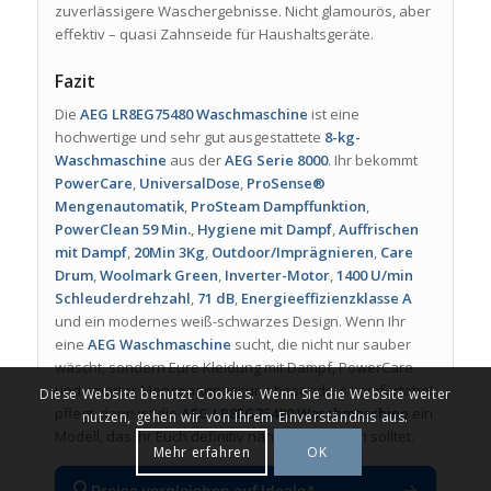
zuverlässigere Waschergebnisse. Nicht glamourös, aber
effektiv – quasi Zahnseide für Haushaltsgeräte.
Fazit
Die
AEG LR8EG75480 Waschmaschine
ist eine
hochwertige und sehr gut ausgestattete
8-kg-
Waschmaschine
aus der
AEG Serie 8000
. Ihr bekommt
PowerCare
,
UniversalDose
,
ProSense®
Mengenautomatik
,
ProSteam Dampffunktion
,
PowerClean 59 Min.
,
Hygiene mit Dampf
,
Auffrischen
mit Dampf
,
20Min 3Kg
,
Outdoor/Imprägnieren
,
Care
Drum
,
Woolmark Green
,
Inverter-Motor
,
1400 U/min
Schleuderdrehzahl
,
71 dB
,
Energieeffizienzklasse A
und ein modernes weiß-schwarzes Design. Wenn Ihr
eine
AEG Waschmaschine
sucht, die nicht nur sauber
wäscht, sondern Eure Kleidung mit Dampf, PowerCare
und smarter Mengenanpassung besonders komfortabel
Diese Website benutzt Cookies. Wenn Sie die Website weiter
pflegt, dann ist die
AEG LR8EG75480 Waschmaschine
ein
nutzen, gehen wir von Ihrem Einverständnis aus.
Modell, das Ihr Euch definitiv näher anschauen solltet.
Mehr erfahren
OK
🔍
→
Preise vergleichen auf Idealo*