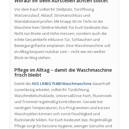
Worauf Ihr beim Aufstellen achten solltet
Vor dem Kauf solltet Ihr Stellplatz, Türöffnung,
Wasserzulauf, Ablauf, Stromanschluss und
Wandabstand prüfen. Mit knapp 60 cm Tiefe ist die
Maschine kein Slimline-Modell. Für Euch bedeutet das:
Nicht nur Breite und Höhe messen, sondern auch die
echte Gesamttiefe inklusive Tür, Schläuchen und
Bewegungsfläche einplanen. Eine Waschmaschine soll
im Alltag bequem nutzbar sein – nicht wie ein weißer
Block im Weg stehen.
Pflege im Alltag – damit die Waschmaschine
frisch bleibt
Damit die
AEG LR8EG75480 Waschmaschine
dauerhaft
zuverlässig arbeitet, solltet Ihr Türdichtung,
Waschmittelschublade, UniversalDose-Fach, Flusensieb
und Trommel regelmäßig kontrollieren. Gerade bei
niedrigen Temperaturen, Eco-Programmen und kurzen
Waschzyklen können sich sonst Feuchtigkeit und
Rückstände bilden. Für Euch bedeutet das: Regelmäßige
Pflege sorgt für bessere Hygiene, weniger Gerüche und