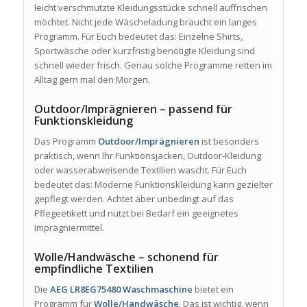
leicht verschmutzte Kleidungsstücke schnell auffrischen
möchtet. Nicht jede Wäscheladung braucht ein langes
Programm. Für Euch bedeutet das: Einzelne Shirts,
Sportwäsche oder kurzfristig benötigte Kleidung sind
schnell wieder frisch. Genau solche Programme retten im
Alltag gern mal den Morgen.
Outdoor/Imprägnieren – passend für
Funktionskleidung
Das Programm
Outdoor/Imprägnieren
ist besonders
praktisch, wenn Ihr Funktionsjacken, Outdoor-Kleidung
oder wasserabweisende Textilien wascht. Für Euch
bedeutet das: Moderne Funktionskleidung kann gezielter
gepflegt werden. Achtet aber unbedingt auf das
Pflegeetikett und nutzt bei Bedarf ein geeignetes
Imprägniermittel.
Wolle/Handwäsche – schonend für
empfindliche Textilien
Die
AEG LR8EG75480 Waschmaschine
bietet ein
Programm für
Wolle/Handwäsche
. Das ist wichtig, wenn