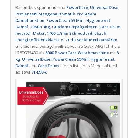
Besonders spannend sind
PowerCare
,
UniversalDose
,
ProSense® Mengenautomatik
,
ProSteam
Dampffunktion
,
PowerClean 59 Min.
,
Hygiene mit
Dampf
,
20Min 3Kg
,
Outdoor/Imprägnieren
,
Care Drum
,
Inverter-Motor
,
1400 U/min Schleuderdrehzahl
,
Energieeffizienzklasse A
,
71 dB Schleuderlautstärke
und die hochwertige weiß-schwarze Optik. AEG führt die
LR8EG75480 als
8000 PowerCare Waschmaschine
mit
8
kg
,
UniversalDose
,
PowerClean 59Min
,
Hygiene mit
Dampf
und
Care Drum
; Idealo listet das Modell aktuell
ab etwa
714,99 €
.