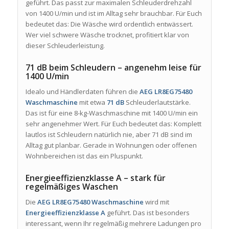
geführt. Das passt zur maximalen Schleuderdrehzahl
von 1400 U/min und ist im Alltag sehr brauchbar. Für Euch
bedeutet das: Die Wäsche wird ordentlich entwässert.
Wer viel schwere Wäsche trocknet, profitiert klar von
dieser Schleuderleistung.
71 dB beim Schleudern – angenehm leise für
1400 U/min
Idealo und Händlerdaten führen die
AEG LR8EG75480
Waschmaschine
mit etwa
71 dB
Schleuderlautstärke.
Das ist für eine 8-kg-Waschmaschine mit 1400 U/min ein
sehr angenehmer Wert. Für Euch bedeutet das: Komplett
lautlos ist Schleudern natürlich nie, aber 71 dB sind im
Alltag gut planbar. Gerade in Wohnungen oder offenen
Wohnbereichen ist das ein Pluspunkt.
Energieeffizienzklasse A – stark für
regelmäßiges Waschen
Die
AEG LR8EG75480 Waschmaschine
wird mit
Energieeffizienzklasse A
geführt. Das ist besonders
interessant, wenn Ihr regelmäßig mehrere Ladungen pro