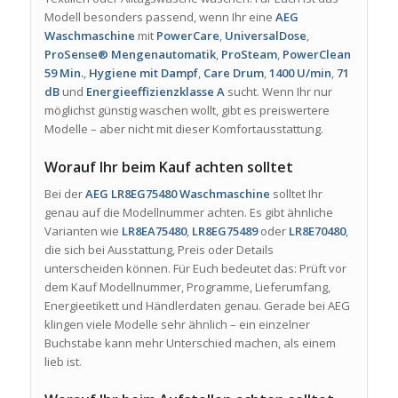
Modell besonders passend, wenn Ihr eine
AEG
Waschmaschine
mit
PowerCare
,
UniversalDose
,
ProSense® Mengenautomatik
,
ProSteam
,
PowerClean
59 Min.
,
Hygiene mit Dampf
,
Care Drum
,
1400 U/min
,
71
dB
und
Energieeffizienzklasse A
sucht. Wenn Ihr nur
möglichst günstig waschen wollt, gibt es preiswertere
Modelle – aber nicht mit dieser Komfortausstattung.
Worauf Ihr beim Kauf achten solltet
Bei der
AEG LR8EG75480 Waschmaschine
solltet Ihr
genau auf die Modellnummer achten. Es gibt ähnliche
Varianten wie
LR8EA75480
,
LR8EG75489
oder
LR8E70480
,
die sich bei Ausstattung, Preis oder Details
unterscheiden können. Für Euch bedeutet das: Prüft vor
dem Kauf Modellnummer, Programme, Lieferumfang,
Energieetikett und Händlerdaten genau. Gerade bei AEG
klingen viele Modelle sehr ähnlich – ein einzelner
Buchstabe kann mehr Unterschied machen, als einem
lieb ist.