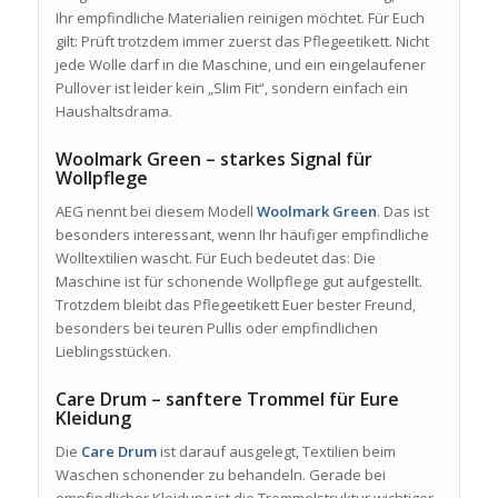
Ihr empfindliche Materialien reinigen möchtet. Für Euch
gilt: Prüft trotzdem immer zuerst das Pflegeetikett. Nicht
jede Wolle darf in die Maschine, und ein eingelaufener
Pullover ist leider kein „Slim Fit“, sondern einfach ein
Haushaltsdrama.
Woolmark Green – starkes Signal für
Wollpflege
AEG nennt bei diesem Modell
Woolmark Green
. Das ist
besonders interessant, wenn Ihr häufiger empfindliche
Wolltextilien wascht. Für Euch bedeutet das: Die
Maschine ist für schonende Wollpflege gut aufgestellt.
Trotzdem bleibt das Pflegeetikett Euer bester Freund,
besonders bei teuren Pullis oder empfindlichen
Lieblingsstücken.
Care Drum – sanftere Trommel für Eure
Kleidung
Die
Care Drum
ist darauf ausgelegt, Textilien beim
Waschen schonender zu behandeln. Gerade bei
empfindlicher Kleidung ist die Trommelstruktur wichtiger,