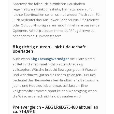
Sportwäsche fällt auch in mittleren Haushalten
regelmäßig an. Funktionsshirts, Trainingshosen und
leichte Sporttextilien sollen schnell wieder frisch sein. Für
Euch bedeutet das: Mit PowerClean 59 Min., Pflegeleicht
oder Outdoor/Imprägnieren habt Ihr mehrere passende
Optionen. Achtet trotzdem immer auf Pflegehinweise,
besonders bei Funktionsfasern.
8 kg richtig nutzen – nicht dauerhaft
überladen
Auch wenn
8 kg Fassungsvermögen
viel Platz bieten,
solltet Ihr die Trommel nicht bis zum Anschlag
vollstopfen. Wäsche braucht Bewegung, damit Wasser
und Waschmittel gut an die Fasern gelangen. Für Euch
bedeutet das: Besonders bei Handtüchern, Bettwäsche,
Jeans und Hoodies lieber etwas Luft lassen. Eine
vollgestopfte Trommel spart keinen Waschgang, wenn
die Wäsche danach nicht richtig sauber wird.
Preisvergleich – AEG LR8EG75480 aktuell ab
ca. 714,99 €