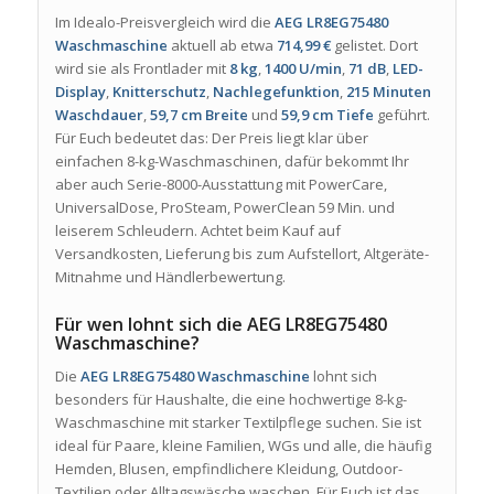
Im Idealo-Preisvergleich wird die
AEG LR8EG75480
Waschmaschine
aktuell ab etwa
714,99 €
gelistet. Dort
wird sie als Frontlader mit
8 kg
,
1400 U/min
,
71 dB
,
LED-
Display
,
Knitterschutz
,
Nachlegefunktion
,
215 Minuten
Waschdauer
,
59,7 cm Breite
und
59,9 cm Tiefe
geführt.
Für Euch bedeutet das: Der Preis liegt klar über
einfachen 8-kg-Waschmaschinen, dafür bekommt Ihr
aber auch Serie-8000-Ausstattung mit PowerCare,
UniversalDose, ProSteam, PowerClean 59 Min. und
leiserem Schleudern. Achtet beim Kauf auf
Versandkosten, Lieferung bis zum Aufstellort, Altgeräte-
Mitnahme und Händlerbewertung.
Für wen lohnt sich die AEG LR8EG75480
Waschmaschine?
Die
AEG LR8EG75480 Waschmaschine
lohnt sich
besonders für Haushalte, die eine hochwertige 8-kg-
Waschmaschine mit starker Textilpflege suchen. Sie ist
ideal für Paare, kleine Familien, WGs und alle, die häufig
Hemden, Blusen, empfindlichere Kleidung, Outdoor-
Textilien oder Alltagswäsche waschen. Für Euch ist das