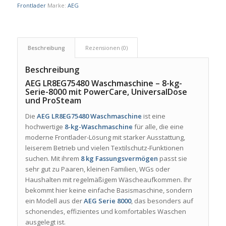
Frontlader
Marke:
AEG
Beschreibung
Rezensionen (0)
Beschreibung
AEG LR8EG75480 Waschmaschine – 8-kg-
Serie-8000 mit PowerCare, UniversalDose
und ProSteam
Die
AEG LR8EG75480 Waschmaschine
ist eine
hochwertige
8-kg-Waschmaschine
für alle, die eine
moderne Frontlader-Lösung mit starker Ausstattung,
leiserem Betrieb und vielen Textilschutz-Funktionen
suchen. Mit ihrem
8 kg Fassungsvermögen
passt sie
sehr gut zu Paaren, kleinen Familien, WGs oder
Haushalten mit regelmäßigem Wäscheaufkommen. Ihr
bekommt hier keine einfache Basismaschine, sondern
ein Modell aus der
AEG Serie 8000
, das besonders auf
schonendes, effizientes und komfortables Waschen
ausgelegt ist.