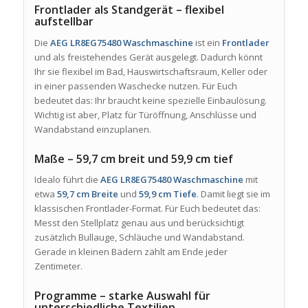
Frontlader als Standgerät – flexibel
aufstellbar
Die
AEG LR8EG75480 Waschmaschine
ist ein
Frontlader
und als freistehendes Gerät ausgelegt. Dadurch könnt
Ihr sie flexibel im Bad, Hauswirtschaftsraum, Keller oder
in einer passenden Waschecke nutzen. Für Euch
bedeutet das: Ihr braucht keine spezielle Einbaulösung.
Wichtig ist aber, Platz für Türöffnung, Anschlüsse und
Wandabstand einzuplanen.
Maße – 59,7 cm breit und 59,9 cm tief
Idealo führt die
AEG LR8EG75480 Waschmaschine
mit
etwa
59,7 cm Breite
und
59,9 cm Tiefe
. Damit liegt sie im
klassischen Frontlader-Format. Für Euch bedeutet das:
Messt den Stellplatz genau aus und berücksichtigt
zusätzlich Bullauge, Schläuche und Wandabstand.
Gerade in kleinen Bädern zählt am Ende jeder
Zentimeter.
Programme – starke Auswahl für
unterschiedliche Textilien