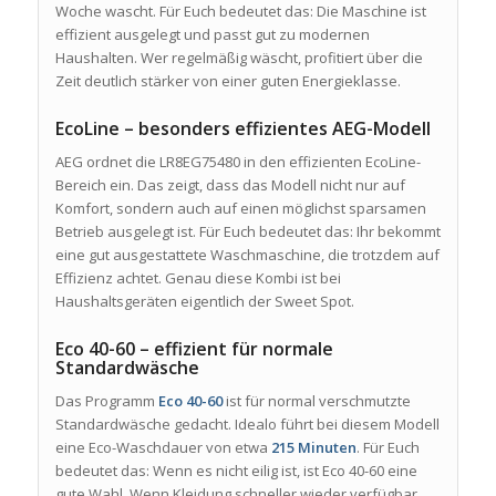
Woche wascht. Für Euch bedeutet das: Die Maschine ist
effizient ausgelegt und passt gut zu modernen
Haushalten. Wer regelmäßig wäscht, profitiert über die
Zeit deutlich stärker von einer guten Energieklasse.
EcoLine – besonders effizientes AEG-Modell
AEG ordnet die LR8EG75480 in den effizienten EcoLine-
Bereich ein. Das zeigt, dass das Modell nicht nur auf
Komfort, sondern auch auf einen möglichst sparsamen
Betrieb ausgelegt ist. Für Euch bedeutet das: Ihr bekommt
eine gut ausgestattete Waschmaschine, die trotzdem auf
Effizienz achtet. Genau diese Kombi ist bei
Haushaltsgeräten eigentlich der Sweet Spot.
Eco 40-60 – effizient für normale
Standardwäsche
Das Programm
Eco 40-60
ist für normal verschmutzte
Standardwäsche gedacht. Idealo führt bei diesem Modell
eine Eco-Waschdauer von etwa
215 Minuten
. Für Euch
bedeutet das: Wenn es nicht eilig ist, ist Eco 40-60 eine
gute Wahl. Wenn Kleidung schneller wieder verfügbar