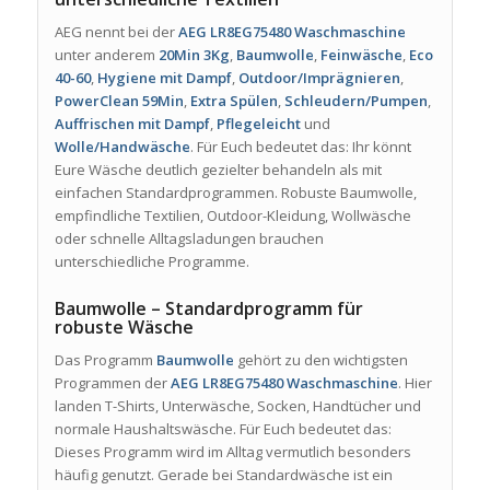
AEG nennt bei der
AEG LR8EG75480 Waschmaschine
unter anderem
20Min 3Kg
,
Baumwolle
,
Feinwäsche
,
Eco
40-60
,
Hygiene mit Dampf
,
Outdoor/Imprägnieren
,
PowerClean 59Min
,
Extra Spülen
,
Schleudern/Pumpen
,
Auffrischen mit Dampf
,
Pflegeleicht
und
Wolle/Handwäsche
. Für Euch bedeutet das: Ihr könnt
Eure Wäsche deutlich gezielter behandeln als mit
einfachen Standardprogrammen. Robuste Baumwolle,
empfindliche Textilien, Outdoor-Kleidung, Wollwäsche
oder schnelle Alltagsladungen brauchen
unterschiedliche Programme.
Baumwolle – Standardprogramm für
robuste Wäsche
Das Programm
Baumwolle
gehört zu den wichtigsten
Programmen der
AEG LR8EG75480 Waschmaschine
. Hier
landen T-Shirts, Unterwäsche, Socken, Handtücher und
normale Haushaltswäsche. Für Euch bedeutet das:
Dieses Programm wird im Alltag vermutlich besonders
häufig genutzt. Gerade bei Standardwäsche ist ein