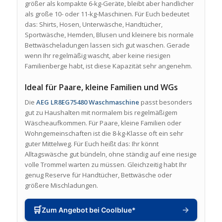
größer als kompakte 6-kg-Geräte, bleibt aber handlicher
als große 10- oder 11-kg-Maschinen. Für Euch bedeutet
das: Shirts, Hosen, Unterwäsche, Handtücher,
Sportwäsche, Hemden, Blusen und kleinere bis normale
Bettwäscheladungen lassen sich gut waschen. Gerade
wenn Ihr regelmäßig wascht, aber keine riesigen
Familienberge habt, ist diese Kapazität sehr angenehm.
Ideal für Paare, kleine Familien und WGs
Die
AEG LR8EG75480 Waschmaschine
passt besonders
gut zu Haushalten mit normalem bis regelmäßigem
Wäscheaufkommen. Für Paare, kleine Familien oder
Wohngemeinschaften ist die 8-kg-Klasse oft ein sehr
guter Mittelweg. Für Euch heißt das: Ihr könnt
Alltagswäsche gut bündeln, ohne ständig auf eine riesige
volle Trommel warten zu müssen. Gleichzeitig habt Ihr
genug Reserve für Handtücher, Bettwäsche oder
größere Mischladungen.
🛒
→
Zum Angebot bei Coolblue*