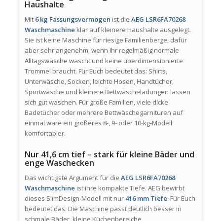
Haushalte
Mit
6 kg Fassungsvermögen
ist die
AEG LSR6FA70268
Waschmaschine
klar auf kleinere Haushalte ausgelegt.
Sie ist keine Maschine für riesige Familienberge, dafür
aber sehr angenehm, wenn Ihr regelmäßig normale
Alltagswäsche wascht und keine überdimensionierte
Trommel braucht. Für Euch bedeutet das: Shirts,
Unterwäsche, Socken, leichte Hosen, Handtücher,
Sportwäsche und kleinere Bettwäscheladungen lassen
sich gut waschen. Für große Familien, viele dicke
Badetücher oder mehrere Bettwäschegarnituren auf
einmal wäre ein größeres 8-, 9- oder 10-kg-Modell
komfortabler.
Nur 41,6 cm tief – stark für kleine Bäder und
enge Waschecken
Das wichtigste Argument für die
AEG LSR6FA70268
Waschmaschine
ist ihre kompakte Tiefe. AEG bewirbt
dieses SlimDesign-Modell mit nur
416 mm Tiefe
. Für Euch
bedeutet das: Die Maschine passt deutlich besser in
schmale Bäder, kleine Küchenbereiche,