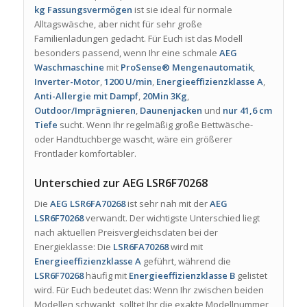
kg Fassungsvermögen
ist sie ideal für normale
Alltagswäsche, aber nicht für sehr große
Familienladungen gedacht. Für Euch ist das Modell
besonders passend, wenn Ihr eine schmale
AEG
Waschmaschine
mit
ProSense® Mengenautomatik
,
Inverter-Motor
,
1200 U/min
,
Energieeffizienzklasse A
,
Anti-Allergie mit Dampf
,
20Min 3Kg
,
Outdoor/Imprägnieren
,
Daunenjacken
und
nur 41,6 cm
Tiefe
sucht. Wenn Ihr regelmäßig große Bettwäsche-
oder Handtuchberge wascht, wäre ein größerer
Frontlader komfortabler.
Unterschied zur AEG LSR6F70268
Die
AEG LSR6FA70268
ist sehr nah mit der
AEG
LSR6F70268
verwandt. Der wichtigste Unterschied liegt
nach aktuellen Preisvergleichsdaten bei der
Energieklasse: Die
LSR6FA70268
wird mit
Energieeffizienzklasse A
geführt, während die
LSR6F70268
häufig mit
Energieeffizienzklasse B
gelistet
wird. Für Euch bedeutet das: Wenn Ihr zwischen beiden
Modellen schwankt, solltet Ihr die exakte Modellnummer