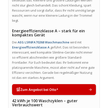
bedeutet das: Kleinere und größere Ladungen werden
nicht stur gleich behandelt. Das schont Kleidung, spart
Ressourcen und sorgt dafür, dass Ihr nicht unnötig lange
wascht, wenn nur eine kleinere Ladung in der Trommel
liegt.
Energieeffizienzklasse A – stark für ein
kompaktes Gerät
Die
AEG LSR6FA70268 Waschmaschine
wird mit
Energieeffizienzklasse A
geführt. Das ist besonders
interessant, weil kompakte Slimline-Geräte nicht immer
so effizient abschneiden wie größere Standard-
Frontlader. Für Euch bedeutet das: Ihr bekommt eine
platzsparende Maschine, müsst aber nicht auf eine gute
Effizienz verzichten. Gerade bei regelmäßiger Nutzung
ist das ein starkes Argument.
🛒
→
Zum Angebot bei Otto*
42 kWh je 100 Waschzyklen – guter
Verbrauchswert