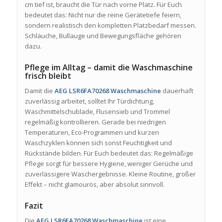
cm tief ist, braucht die Tür nach vorne Platz. Für Euch
bedeutet das: Nicht nur die reine Gerätetiefe feiern,
sondern realistisch den kompletten Platzbedarf messen.
Schläuche, Bullauge und Bewegungsfläche gehören
dazu.
Pflege im Alltag – damit die Waschmaschine
frisch bleibt
Damit die
AEG LSR6FA70268 Waschmaschine
dauerhaft
zuverlässig arbeitet, solltet Ihr Türdichtung,
Waschmittelschublade, Flusensieb und Trommel
regelmäßig kontrollieren. Gerade bei niedrigen
Temperaturen, Eco-Programmen und kurzen
Waschzyklen können sich sonst Feuchtigkeit und
Rückstände bilden. Für Euch bedeutet das: Regelmäßige
Pflege sorgt für bessere Hygiene, weniger Gerüche und
zuverlässigere Waschergebnisse. Kleine Routine, großer
Effekt – nicht glamourös, aber absolut sinnvoll.
Fazit
Die
AEG LSR6FA70268 Waschmaschine
ist eine