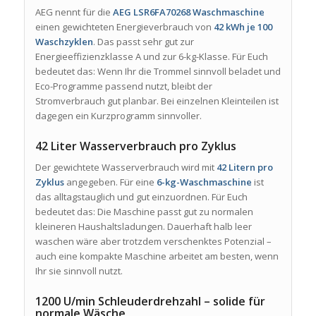
AEG nennt für die
AEG LSR6FA70268 Waschmaschine
einen gewichteten Energieverbrauch von
42 kWh je 100
Waschzyklen
. Das passt sehr gut zur
Energieeffizienzklasse A und zur 6-kg-Klasse. Für Euch
bedeutet das: Wenn Ihr die Trommel sinnvoll beladet und
Eco-Programme passend nutzt, bleibt der
Stromverbrauch gut planbar. Bei einzelnen Kleinteilen ist
dagegen ein Kurzprogramm sinnvoller.
42 Liter Wasserverbrauch pro Zyklus
Der gewichtete Wasserverbrauch wird mit
42 Litern pro
Zyklus
angegeben. Für eine
6-kg-Waschmaschine
ist
das alltagstauglich und gut einzuordnen. Für Euch
bedeutet das: Die Maschine passt gut zu normalen
kleineren Haushaltsladungen. Dauerhaft halb leer
waschen wäre aber trotzdem verschenktes Potenzial –
auch eine kompakte Maschine arbeitet am besten, wenn
Ihr sie sinnvoll nutzt.
1200 U/min Schleuderdrehzahl – solide für
normale Wäsche