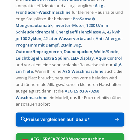
kompakte, effiziente und alltagstaugliche
6-kg-
Frontlader-Waschmaschine
für kleinere Haushalte und
enge Stellplätze. Ihr bekommt
ProSense®
Mengenautomatik
,
Inverter-Motor
,
1200 U/min
Schleuderdrehzahl
,
Energieeffizienzklasse A
,
42 kWh
je 100 Zyklen
,
42 Liter Wasserverbrauch
,
Anti-Allergie-
Programm mit Dampf
,
20Min 3Kg
,
Outdoor/Imprägnieren
,
Daunenjacken
,
Wolle/Seide
,
Leichtbügeln
,
Extra Spülen
,
LED-Display
,
Aqua Control
und vor allem eine sehr schlanke Bauweise mit nur
41,6
cm Tiefe
. Wenn Ihr eine
AEG Waschmaschine
sucht, die
wenig Platz braucht, bequem von vorne beladen wird
und für normale Alltagswäsche in kleineren Haushalten
ausgelegt ist, dann ist die
AEG LSR6FA70268
Waschmaschine
ein Modell, das Ihr Euch definitiv näher
anschauen solltet.
🔍
→
Preise vergleichen auf Idealo*
AEG LSR6FA70268 Waschmaschine