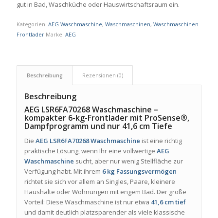
gut in Bad, Waschküche oder Hauswirtschaftsraum ein.
Kategorien:
AEG Waschmaschine
,
Waschmaschinen
,
Waschmaschinen
Frontlader
Marke:
AEG
Beschreibung
Rezensionen (0)
Beschreibung
AEG LSR6FA70268 Waschmaschine –
kompakter 6-kg-Frontlader mit ProSense®,
Dampfprogramm und nur 41,6 cm Tiefe
Die
AEG LSR6FA70268 Waschmaschine
ist eine richtig
praktische Lösung, wenn Ihr eine vollwertige
AEG
Waschmaschine
sucht, aber nur wenig Stellfläche zur
Verfügung habt. Mit ihrem
6 kg Fassungsvermögen
richtet sie sich vor allem an Singles, Paare, kleinere
Haushalte oder Wohnungen mit engem Bad. Der große
Vorteil: Diese Waschmaschine ist nur etwa
41,6 cm tief
und damit deutlich platzsparender als viele klassische