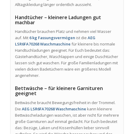
Alltagskleidung länger ordentlich aussieht.
Handtücher – kleinere Ladungen gut
machbar
Handtücher brauchen Platz und nehmen viel Wasser
auf. Mit
6 kg Fassungsvermögen
ist die
AEG
LSR6FA70268 Waschmaschine
für kleinere bis normale
Handtuchladungen geeignet. Für Euch bedeutet das:
Gästehandtücher, Waschlappen und einige Duschtücher
lassen sich gut waschen. Für große Familienladungen mit
vielen dicken Badetüchern wäre ein größeres Modell
angenehmer.
Bettwäsche – für kleinere Garnituren
geeignet
Bettwäsche braucht Bewegungsfreiheit in der Trommel.
Die
AEG LSR6FA70268 Waschmaschine
kann kleinere
Bettwäscheladungen waschen, ist aber nicht für mehrere
große Garnituren auf einmal gedacht. Für Euch bedeutet
das: Bezüge, Laken und Kissenhüllen lieber sinnvoll
aufteilen. So wird die Wäsche besser sauber und das