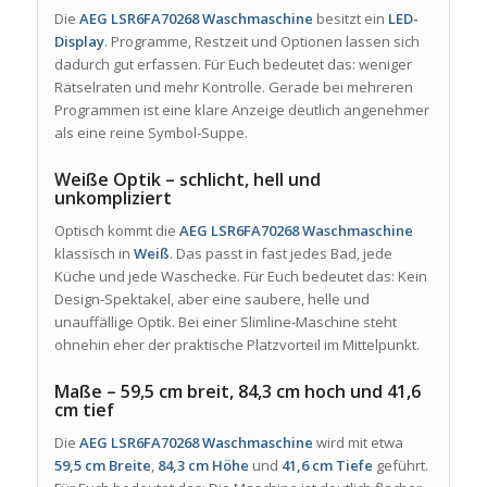
Die
AEG LSR6FA70268 Waschmaschine
besitzt ein
LED-
Display
. Programme, Restzeit und Optionen lassen sich
dadurch gut erfassen. Für Euch bedeutet das: weniger
Rätselraten und mehr Kontrolle. Gerade bei mehreren
Programmen ist eine klare Anzeige deutlich angenehmer
als eine reine Symbol-Suppe.
Weiße Optik – schlicht, hell und
unkompliziert
Optisch kommt die
AEG LSR6FA70268 Waschmaschine
klassisch in
Weiß
. Das passt in fast jedes Bad, jede
Küche und jede Waschecke. Für Euch bedeutet das: Kein
Design-Spektakel, aber eine saubere, helle und
unauffällige Optik. Bei einer Slimline-Maschine steht
ohnehin eher der praktische Platzvorteil im Mittelpunkt.
Maße – 59,5 cm breit, 84,3 cm hoch und 41,6
cm tief
Die
AEG LSR6FA70268 Waschmaschine
wird mit etwa
59,5 cm Breite
,
84,3 cm Höhe
und
41,6 cm Tiefe
geführt.