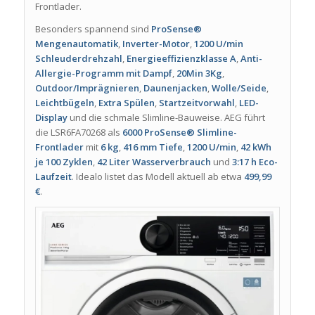
Frontlader.
Besonders spannend sind
ProSense®
Mengenautomatik
,
Inverter-Motor
,
1200 U/min
Schleuderdrehzahl
,
Energieeffizienzklasse A
,
Anti-
Allergie-Programm mit Dampf
,
20Min 3Kg
,
Outdoor/Imprägnieren
,
Daunenjacken
,
Wolle/Seide
,
Leichtbügeln
,
Extra Spülen
,
Startzeitvorwahl
,
LED-
Display
und die schmale Slimline-Bauweise. AEG führt
die LSR6FA70268 als
6000 ProSense® Slimline-
Frontlader
mit
6 kg
,
416 mm Tiefe
,
1200 U/min
,
42 kWh
je 100 Zyklen
,
42 Liter Wasserverbrauch
und
3:17 h Eco-
Laufzeit
. Idealo listet das Modell aktuell ab etwa
499,99
€
.