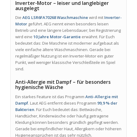
Inverter-Motor – leiser und langlebiger
ausgelegt
Die
AEG LSR6FA70268 Waschmaschine
wird mit
Inverter-
Motor
geführt. AEG nennt einen besonders leisen
Betrieb und eine längere Lebensdauer; bei Registrierung
wird eine
10 Jahre Motor-Garantie
erwähnt. Für Euch
bedeutet das: Die Maschine ist moderner aufgebaut als
viele einfache ältere Waschmaschinen. Gerade bei
regelmäßiger Nutzung ist ein Inverter-Motor ein guter
Punkt, weil weniger klassische Verschleißteile im Spiel
sind.
Anti-Allergie mit Dampf – für besonders
hygienische Wäsche
Ein starkes Feature ist das Programm
Anti-Allergie mit
Dampf
. Laut AEG entfernt dieses Programm
99,9 % der
Bakterien
. Für Euch bedeutet das: Bettwäsche,
Handtücher, Kinderwäsche oder häufig getragene
Kleidung können besonders gründlich gepflegt werden.
Gerade bei empfindlicher Haut, Allergikern oder höheren
Hygieneansprüchen ist das sehr nützlich.