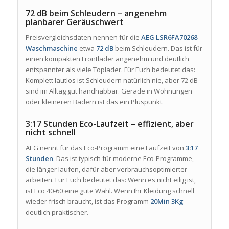
72 dB beim Schleudern – angenehm
planbarer Geräuschwert
Preisvergleichsdaten nennen für die
AEG LSR6FA70268
Waschmaschine
etwa
72 dB
beim Schleudern. Das ist für
einen kompakten Frontlader angenehm und deutlich
entspannter als viele Toplader. Für Euch bedeutet das:
Komplett lautlos ist Schleudern natürlich nie, aber 72 dB
sind im Alltag gut handhabbar. Gerade in Wohnungen
oder kleineren Bädern ist das ein Pluspunkt.
3:17 Stunden Eco-Laufzeit – effizient, aber
nicht schnell
AEG nennt für das Eco-Programm eine Laufzeit von
3:17
Stunden
. Das ist typisch für moderne Eco-Programme,
die länger laufen, dafür aber verbrauchsoptimierter
arbeiten. Für Euch bedeutet das: Wenn es nicht eilig ist,
ist Eco 40-60 eine gute Wahl. Wenn Ihr Kleidung schnell
wieder frisch braucht, ist das Programm
20Min 3Kg
deutlich praktischer.