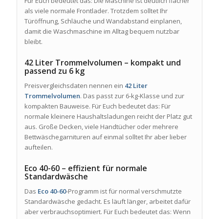
Für Euch bedeutet das: Die Maschine ist deutlich flacher
als viele normale Frontlader. Trotzdem solltet Ihr
Türöffnung, Schläuche und Wandabstand einplanen,
damit die Waschmaschine im Alltag bequem nutzbar
bleibt.
42 Liter Trommelvolumen – kompakt und
passend zu 6 kg
Preisvergleichsdaten nennen ein
42 Liter
Trommelvolumen
. Das passt zur 6-kg-Klasse und zur
kompakten Bauweise. Für Euch bedeutet das: Für
normale kleinere Haushaltsladungen reicht der Platz gut
aus. Große Decken, viele Handtücher oder mehrere
Bettwäschegarnituren auf einmal solltet Ihr aber lieber
aufteilen.
Eco 40-60 – effizient für normale
Standardwäsche
Das
Eco 40-60
-Programm ist für normal verschmutzte
Standardwäsche gedacht. Es läuft länger, arbeitet dafür
aber verbrauchsoptimiert. Für Euch bedeutet das: Wenn