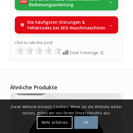
Bedienungsanleitung
Die häufigsten Störungen &
Fehlercodes bei AEG Waschmaschinen
Click to rate this post!
[Total:
0
Average:
0
]
Ähnliche Produkte
Diese Website benutzt Cookies. Wenn Sie die Website weiter
nutzen, gehen wir von Ihrem Einverständnis aus.
Mehr erfahren
OK