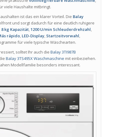
eine praktische
vollintegrierbare Waschmaschine
,
r viele Haushalte mitbringt.
halten ist das ein klarer Vorteil. Die
Balay
front und sorgt dadurch für eine deutlich ruhigere
n
8 kg Kapazität
,
1200 U/min Schleuderdrehzahl
,
Más rápido
,
LED-Display
,
Startzeitvorwahl
,
ogramme für viele typische Wäschearten.
ssiert, solltet Ihr auch die
Balay 3TI987B
die
Balay 3TS495X Waschmaschine
mit einbeziehen.
nahen Modellfamilie besonders interessant.