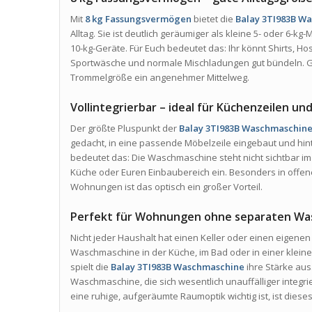
Mit
8 kg Fassungsvermögen
bietet die
Balay 3TI983B W
Alltag. Sie ist deutlich geräumiger als kleine 5- oder 6-k
10-kg-Geräte. Für Euch bedeutet das: Ihr könnt Shirts, 
Sportwäsche und normale Mischladungen gut bündeln. Ger
Trommelgröße ein angenehmer Mittelweg.
Vollintegrierbar – ideal für Küchenzeilen un
Der größte Pluspunkt der
Balay 3TI983B Waschmaschin
gedacht, in eine passende Möbelzeile eingebaut und hint
bedeutet das: Die Waschmaschine steht nicht sichtbar im
Küche oder Euren Einbaubereich ein. Besonders in off
Wohnungen ist das optisch ein großer Vorteil.
Perfekt für Wohnungen ohne separaten W
Nicht jeder Haushalt hat einen Keller oder einen eigene
Waschmaschine in der Küche, im Bad oder in einer klein
spielt die
Balay 3TI983B Waschmaschine
ihre Stärke aus
Waschmaschine, die sich wesentlich unauffälliger integri
eine ruhige, aufgeräumte Raumoptik wichtig ist, ist dies