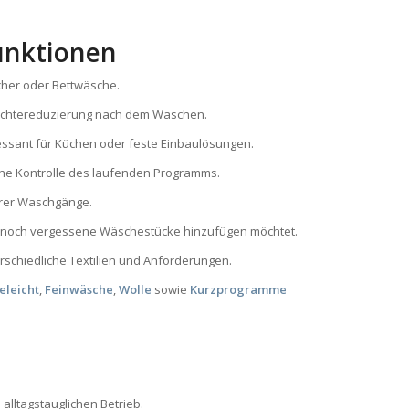
unktionen
cher oder Bettwäsche.
euchtereduzierung nach dem Waschen.
ssant für Küchen oder feste Einbaulösungen.
iche Kontrolle des laufenden Programms.
Eurer Waschgänge.
hr noch vergessene Wäschestücke hinzufügen möchtet.
terschiedliche Textilien und Anforderungen.
eleicht
,
Feinwäsche
,
Wolle
sowie
Kurzprogramme
alltagstauglichen Betrieb.