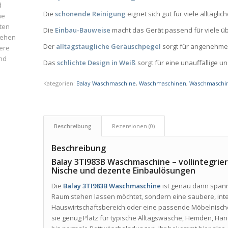
d
Die
schonende Reinigung
eignet sich gut für viele alltägli
ne
ten
Die
Einbau-Bauweise
macht das Gerät passend für viele ü
iehen
Der
alltagstaugliche Geräuschpegel
sorgt für angenehme
ere
und
Das
schlichte Design in Weiß
sorgt für eine unauffällige u
Kategorien:
Balay Waschmaschine
,
Waschmaschinen
,
Waschmaschin
Beschreibung
Rezensionen (0)
Beschreibung
Balay 3TI983B Waschmaschine – vollintegrie
Nische und dezente Einbaulösungen
Die
Balay 3TI983B Waschmaschine
ist genau dann spann
Raum stehen lassen möchtet, sondern eine saubere, inte
Hauswirtschaftsbereich oder eine passende Möbelnische
sie genug Platz für typische Alltagswäsche, Hemden, Ha