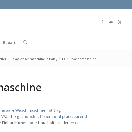
Bauart
eller
/
Balay Waschmaschine
/
Balay 3TI983B Waschmaschine
maschine
rierbare Waschmaschine mit 8 kg
hre Wäsche
gründlich, effizient und platzsparend
r Einbauküchen oder Haushalte, in denen die