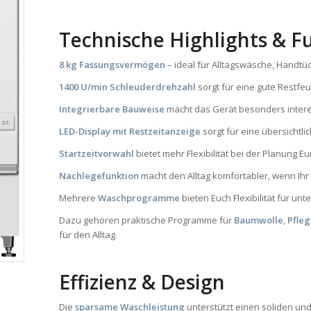
Technische Highlights & F
8 kg Fassungsvermögen
– ideal für Alltagswäsche, Handtü
1400 U/min Schleuderdrehzahl
sorgt für eine gute Restf
Integrierbare Bauweise
macht das Gerät besonders intere
LED-Display mit Restzeitanzeige
sorgt für eine übersichtl
Startzeitvorwahl
bietet mehr Flexibilität bei der Planung 
Nachlegefunktion
macht den Alltag komfortabler, wenn I
Mehrere
Waschprogramme
bieten Euch Flexibilität für un
Dazu gehören praktische Programme für
Baumwolle
,
Pfleg
für den Alltag.
Effizienz & Design
Die
sparsame Waschleistung
unterstützt einen soliden und 