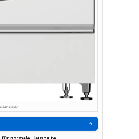
schmaschine
→
 für normale Haushalte