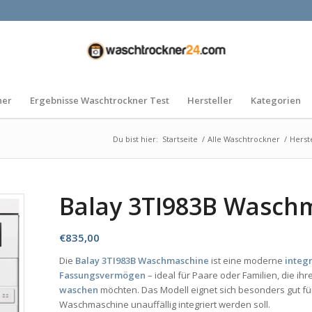
ner
Ergebnisse Waschtrockner Test
Hersteller
Kategorien
Du bist hier:
Startseite
/
Alle Waschtrockner
/
Herst
Balay 3TI983B Wasch
€
835,00
Die
Balay 3TI983B Waschmaschine
ist eine moderne
integ
Fassungsvermögen
– ideal für Paare oder Familien, die i
waschen
möchten. Das Modell eignet sich besonders gut fü
Waschmaschine unauffällig integriert werden soll.