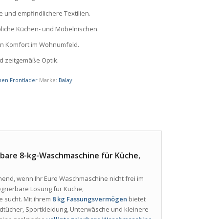
che und empfindlichere Textilien.
bliche Küchen- und Möbelnischen.
n Komfort im Wohnumfeld.
nd zeitgemäße Optik.
en Frontlader
Marke:
Balay
rbare 8-kg-Waschmaschine für Küche,
end, wenn Ihr Eure Waschmaschine nicht frei im
grierbare Lösung für Küche,
 sucht. Mit ihrem
8 kg Fassungsvermögen
bietet
ndtücher, Sportkleidung, Unterwäsche und kleinere