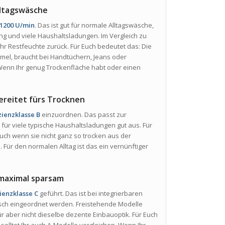
lltagswäsche
1200 U/min
. Das ist gut für normale Alltagswäsche,
ng und viele Haushaltsladungen. Im Vergleich zu
hr Restfeuchte zurück. Für Euch bedeutet das: Die
el, braucht bei Handtüchern, Jeans oder
Wenn Ihr genug Trockenfläche habt oder einen
bereitet fürs Trocknen
zienzklasse B
einzuordnen. Das passt zur
für viele typische Haushaltsladungen gut aus. Für
auch wenn sie nicht ganz so trocken aus der
ür den normalen Alltag ist das ein vernünftiger
t maximal sparsam
ienzklasse C
geführt. Das ist bei integrierbaren
isch eingeordnet werden. Freistehende Modelle
ür aber nicht dieselbe dezente Einbauoptik. Für Euch
solltet Ihr auch A-Modelle vergleichen. Wenn Ihr