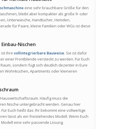
aschmaschine
eine sehr brauchbare Größe für den
g-Maschinen, bleibt aber kompakter als große 9- oder
Hosen, Unterwäsche, Handtücher, Hemden,
ade für Paare, kleine Familien oder WGs ist diese
d Einbau-Nischen
e
ist ihre
vollintegrierbare Bauweise
. Sie ist dafür
er einer Frontblende versteckt zu werden. Für Euch
 Raum, sondern fügt sich deutlich dezenter in Eure
enen Wohnküchen, Apartments oder kleineren
aschraum
n Hauswirtschaftsraum. Häufig muss die
eren Nische untergebracht werden. Genau hier
. Für Euch heißt das: Ihr bekommt eine vollwertige
eren lässt als ein freistehendes Modell. Wenn Euch
es Modell eine sehr passende Lösung.