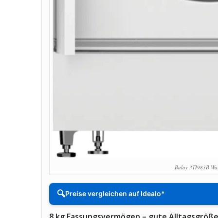
Balay 3TI983B Wa
🔍
Preise vergleichen auf Idealo*
8 kg Fassungsvermögen – gute Alltagsgröße