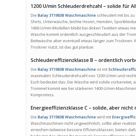
1200 U/min Schleuderdrehzahl – solide für A
Die
Balay 3TI983B Waschmaschine
schleudert mit bis zu
Shirts, Unterwäsche, leichte Hosen, Hemden, Sportkleidu
1400-U/min-Modellen bleibt bei dicken Textilien etwas me
Wäsche kommt ordentlich ausgeschleudert aus der Tromm
Bettwäsche aber eventuell etwas länger zum Trocknen. 
Trockner nutzt, ist das gut planbar.
Schleudereffizienzklasse B – ordentlich vor
Die
Balay 3TI983B Waschmaschine
ist mit
Schleudereffi
maximalen Schleuderdrehzahl von 1200 U/min und reicht 
Euch bedeutet das: Die Wäsche wird solide vorbereitet, 
Trommel kommt wie bei stärkeren 1400-U/min-Maschinen. F
Kompromiss.
Energieeffizienzklasse C – solide, aber nich
Die
Balay 3TI983B Waschmaschine
wird mit
Energieeffiz
Waschmaschinen nicht ungewöhnlich, sollte aber realist
erreichen teilweise bessere Effizienzklassen, bieten daf
bedeutet das: Wenn Ihr maximale Energieeffizienz sucht, 