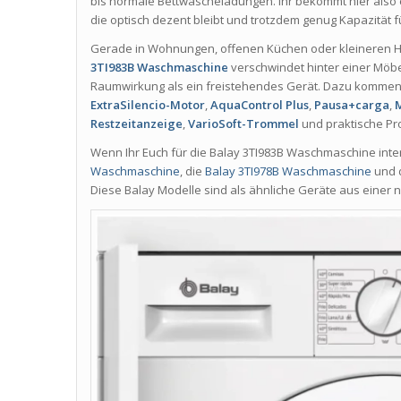
bis normale Bettwäscheladungen. Ihr bekommt hier also 
die optisch dezent bleibt und trotzdem genug Kapazität fü
Gerade in Wohnungen, offenen Küchen oder kleineren Haus
3TI983B Waschmaschine
verschwindet hinter einer Möbel
Raumwirkung als ein freistehendes Gerät. Dazu komme
ExtraSilencio-Motor
,
AquaControl Plus
,
Pausa+carga
,
Restzeitanzeige
,
VarioSoft-Trommel
und praktische Pr
Wenn Ihr Euch für die Balay 3TI983B Waschmaschine intere
Waschmaschine
, die
Balay 3TI978B Waschmaschine
und 
Diese Balay Modelle sind als ähnliche Geräte aus einer 