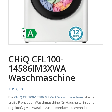
CHiQ CFL100-
14586IM3XWA
Waschmaschine
€
317,00
Die
CHiQ CFL100-14586IM3XWA Waschmaschine
ist eine
große Frontlader-Waschmaschine für Haushalte, in denen
regelmäßig viel Wäsche zusammenkommt. Wenn Ihr