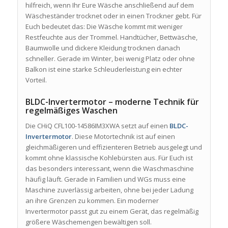
hilfreich, wenn Ihr Eure Wäsche anschließend auf dem
Wäscheständer trocknet oder in einen Trockner gebt. Für
Euch bedeutet das: Die Wäsche kommt mit weniger
Restfeuchte aus der Trommel. Handtücher, Bettwäsche,
Baumwolle und dickere Kleidung trocknen danach
schneller. Gerade im Winter, bei wenig Platz oder ohne
Balkon ist eine starke Schleuderleistung ein echter
Vorteil.
BLDC-Invertermotor – moderne Technik für
regelmäßiges Waschen
Die CHiQ CFL100-14586IM3XWA setzt auf einen
BLDC-
Invertermotor
. Diese Motortechnik ist auf einen
gleichmäßigeren und effizienteren Betrieb ausgelegt und
kommt ohne klassische Kohlebürsten aus. Für Euch ist
das besonders interessant, wenn die Waschmaschine
häufig läuft. Gerade in Familien und WGs muss eine
Maschine zuverlässig arbeiten, ohne bei jeder Ladung
an ihre Grenzen zu kommen. Ein moderner
Invertermotor passt gut zu einem Gerät, das regelmäßig
größere Wäschemengen bewältigen soll.