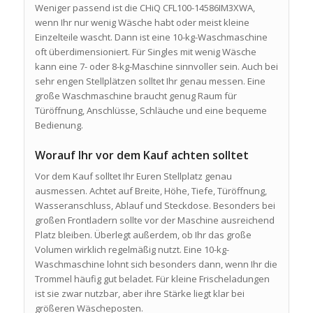
Weniger passend ist die CHiQ CFL100-14586IM3XWA,
wenn Ihr nur wenig Wäsche habt oder meist kleine
Einzelteile wascht. Dann ist eine 10-kg-Waschmaschine
oft überdimensioniert. Für Singles mit wenig Wäsche
kann eine 7- oder 8-kg-Maschine sinnvoller sein. Auch bei
sehr engen Stellplätzen solltet Ihr genau messen. Eine
große Waschmaschine braucht genug Raum für
Türöffnung, Anschlüsse, Schläuche und eine bequeme
Bedienung.
Worauf Ihr vor dem Kauf achten solltet
Vor dem Kauf solltet Ihr Euren Stellplatz genau
ausmessen. Achtet auf Breite, Höhe, Tiefe, Türöffnung,
Wasseranschluss, Ablauf und Steckdose. Besonders bei
großen Frontladern sollte vor der Maschine ausreichend
Platz bleiben. Überlegt außerdem, ob Ihr das große
Volumen wirklich regelmäßig nutzt. Eine 10-kg-
Waschmaschine lohnt sich besonders dann, wenn Ihr die
Trommel häufig gut beladet. Für kleine Frischeladungen
ist sie zwar nutzbar, aber ihre Stärke liegt klar bei
größeren Wäscheposten.