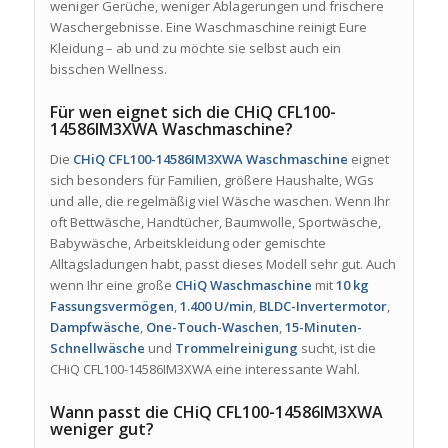
weniger Gerüche, weniger Ablagerungen und frischere
Waschergebnisse. Eine Waschmaschine reinigt Eure
Kleidung – ab und zu möchte sie selbst auch ein
bisschen Wellness.
Für wen eignet sich die CHiQ CFL100-
14586IM3XWA Waschmaschine?
Die
CHiQ CFL100-14586IM3XWA Waschmaschine
eignet
sich besonders für Familien, größere Haushalte, WGs
und alle, die regelmäßig viel Wäsche waschen. Wenn Ihr
oft Bettwäsche, Handtücher, Baumwolle, Sportwäsche,
Babywäsche, Arbeitskleidung oder gemischte
Alltagsladungen habt, passt dieses Modell sehr gut. Auch
wenn Ihr eine große
CHiQ Waschmaschine
mit
10 kg
Fassungsvermögen
,
1.400 U/min
,
BLDC-Invertermotor
,
Dampfwäsche
,
One-Touch-Waschen
,
15-Minuten-
Schnellwäsche
und
Trommelreinigung
sucht, ist die
CHiQ CFL100-14586IM3XWA eine interessante Wahl.
Wann passt die CHiQ CFL100-14586IM3XWA
weniger gut?