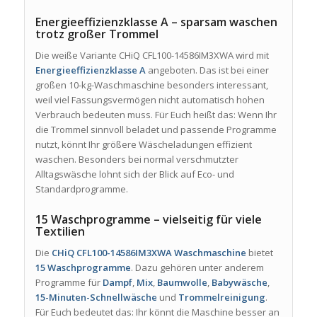
Energieeffizienzklasse A – sparsam waschen
trotz großer Trommel
Die weiße Variante CHiQ CFL100-14586IM3XWA wird mit
Energieeffizienzklasse A
angeboten. Das ist bei einer
großen 10-kg-Waschmaschine besonders interessant,
weil viel Fassungsvermögen nicht automatisch hohen
Verbrauch bedeuten muss. Für Euch heißt das: Wenn Ihr
die Trommel sinnvoll beladet und passende Programme
nutzt, könnt Ihr größere Wäscheladungen effizient
waschen. Besonders bei normal verschmutzter
Alltagswäsche lohnt sich der Blick auf Eco- und
Standardprogramme.
15 Waschprogramme – vielseitig für viele
Textilien
Die
CHiQ CFL100-14586IM3XWA Waschmaschine
bietet
15 Waschprogramme
. Dazu gehören unter anderem
Programme für
Dampf
,
Mix
,
Baumwolle
,
Babywäsche
,
15-Minuten-Schnellwäsche
und
Trommelreinigung
.
Für Euch bedeutet das: Ihr könnt die Maschine besser an