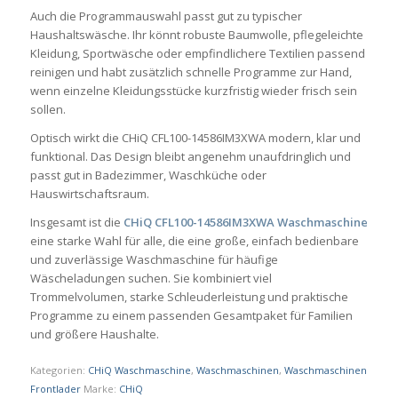
Auch die Programmauswahl passt gut zu typischer
Haushaltswäsche. Ihr könnt robuste Baumwolle, pflegeleichte
Kleidung, Sportwäsche oder empfindlichere Textilien passend
reinigen und habt zusätzlich schnelle Programme zur Hand,
wenn einzelne Kleidungsstücke kurzfristig wieder frisch sein
sollen.
Optisch wirkt die CHiQ CFL100-14586IM3XWA modern, klar und
funktional. Das Design bleibt angenehm unaufdringlich und
passt gut in Badezimmer, Waschküche oder
Hauswirtschaftsraum.
Insgesamt ist die
CHiQ CFL100-14586IM3XWA Waschmaschine
eine starke Wahl für alle, die eine große, einfach bedienbare
und zuverlässige Waschmaschine für häufige
Wäscheladungen suchen. Sie kombiniert viel
Trommelvolumen, starke Schleuderleistung und praktische
Programme zu einem passenden Gesamtpaket für Familien
und größere Haushalte.
Kategorien:
CHiQ Waschmaschine
,
Waschmaschinen
,
Waschmaschinen
Frontlader
Marke:
CHiQ