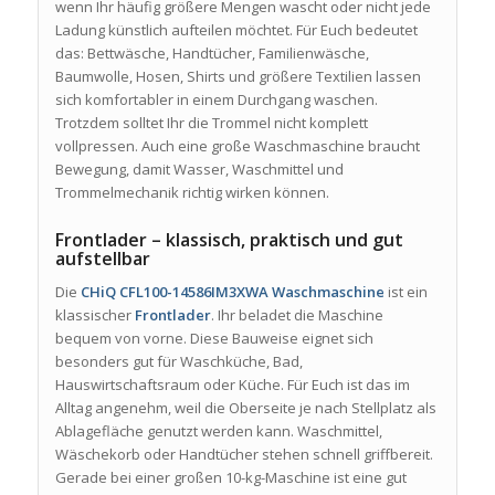
wenn Ihr häufig größere Mengen wascht oder nicht jede
Ladung künstlich aufteilen möchtet. Für Euch bedeutet
das: Bettwäsche, Handtücher, Familienwäsche,
Baumwolle, Hosen, Shirts und größere Textilien lassen
sich komfortabler in einem Durchgang waschen.
Trotzdem solltet Ihr die Trommel nicht komplett
vollpressen. Auch eine große Waschmaschine braucht
Bewegung, damit Wasser, Waschmittel und
Trommelmechanik richtig wirken können.
Frontlader – klassisch, praktisch und gut
aufstellbar
Die
CHiQ CFL100-14586IM3XWA Waschmaschine
ist ein
klassischer
Frontlader
. Ihr beladet die Maschine
bequem von vorne. Diese Bauweise eignet sich
besonders gut für Waschküche, Bad,
Hauswirtschaftsraum oder Küche. Für Euch ist das im
Alltag angenehm, weil die Oberseite je nach Stellplatz als
Ablagefläche genutzt werden kann. Waschmittel,
Wäschekorb oder Handtücher stehen schnell griffbereit.
Gerade bei einer großen 10-kg-Maschine ist eine gut