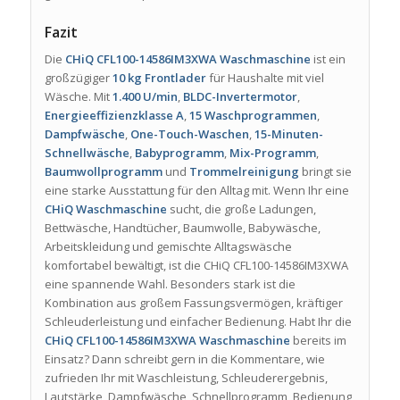
Fazit
Die
CHiQ CFL100-14586IM3XWA Waschmaschine
ist ein
großzügiger
10 kg Frontlader
für Haushalte mit viel
Wäsche. Mit
1.400 U/min
,
BLDC-Invertermotor
,
Energieeffizienzklasse A
,
15 Waschprogrammen
,
Dampfwäsche
,
One-Touch-Waschen
,
15-Minuten-
Schnellwäsche
,
Babyprogramm
,
Mix-Programm
,
Baumwollprogramm
und
Trommelreinigung
bringt sie
eine starke Ausstattung für den Alltag mit. Wenn Ihr eine
CHiQ Waschmaschine
sucht, die große Ladungen,
Bettwäsche, Handtücher, Baumwolle, Babywäsche,
Arbeitskleidung und gemischte Alltagswäsche
komfortabel bewältigt, ist die CHiQ CFL100-14586IM3XWA
eine spannende Wahl. Besonders stark ist die
Kombination aus großem Fassungsvermögen, kräftiger
Schleuderleistung und einfacher Bedienung. Habt Ihr die
CHiQ CFL100-14586IM3XWA Waschmaschine
bereits im
Einsatz? Dann schreibt gern in die Kommentare, wie
zufrieden Ihr mit Waschleistung, Schleuderergebnis,
Lautstärke, Dampfwäsche, Schnellprogramm, Bedienung