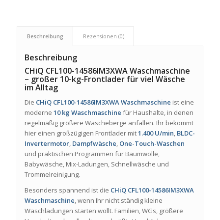
Beschreibung
Rezensionen (0)
Beschreibung
CHiQ CFL100-14586IM3XWA Waschmaschine
– großer 10-kg-Frontlader für viel Wäsche
im Alltag
Die
CHiQ CFL100-14586IM3XWA Waschmaschine
ist eine
moderne
10 kg Waschmaschine
für Haushalte, in denen
regelmäßig größere Wäscheberge anfallen. Ihr bekommt
hier einen großzügigen Frontlader mit
1.400 U/min
,
BLDC-
Invertermotor
,
Dampfwäsche
,
One-Touch-Waschen
und praktischen Programmen für Baumwolle,
Babywäsche, Mix-Ladungen, Schnellwäsche und
Trommelreinigung.
Besonders spannend ist die
CHiQ CFL100-14586IM3XWA
Waschmaschine
, wenn Ihr nicht ständig kleine
Waschladungen starten wollt. Familien, WGs, größere