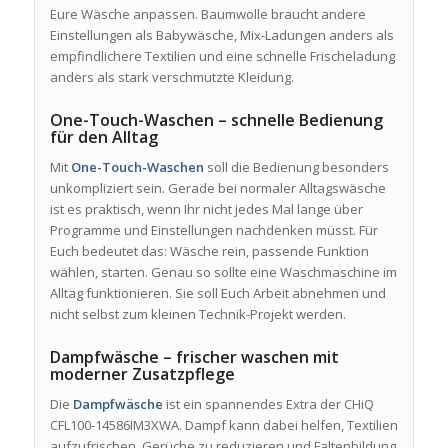
Eure Wäsche anpassen. Baumwolle braucht andere
Einstellungen als Babywäsche, Mix-Ladungen anders als
empfindlichere Textilien und eine schnelle Frischeladung
anders als stark verschmutzte Kleidung.
One-Touch-Waschen – schnelle Bedienung
für den Alltag
Mit
One-Touch-Waschen
soll die Bedienung besonders
unkompliziert sein. Gerade bei normaler Alltagswäsche
ist es praktisch, wenn Ihr nicht jedes Mal lange über
Programme und Einstellungen nachdenken müsst. Für
Euch bedeutet das: Wäsche rein, passende Funktion
wählen, starten. Genau so sollte eine Waschmaschine im
Alltag funktionieren. Sie soll Euch Arbeit abnehmen und
nicht selbst zum kleinen Technik-Projekt werden.
Dampfwäsche – frischer waschen mit
moderner Zusatzpflege
Die
Dampfwäsche
ist ein spannendes Extra der CHiQ
CFL100-14586IM3XWA. Dampf kann dabei helfen, Textilien
aufzufrischen, Gerüche zu reduzieren und Faltenbildung