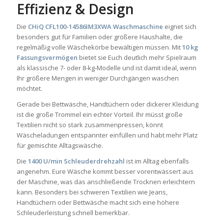
Effizienz & Design
Die
CHiQ CFL100-14586IM3XWA Waschmaschine
eignet sich
besonders gut für Familien oder größere Haushalte, die
regelmäßig volle Wäschekörbe bewältigen müssen. Mit
10 kg
Fassungsvermögen
bietet sie Euch deutlich mehr Spielraum
als klassische 7- oder 8-kg-Modelle und ist damit ideal, wenn
Ihr größere Mengen in weniger Durchgängen waschen
möchtet.
Gerade bei Bettwäsche, Handtüchern oder dickerer Kleidung
ist die große Trommel ein echter Vorteil. Ihr müsst große
Textilien nicht so stark zusammenpressen, könnt
Wäscheladungen entspannter einfüllen und habt mehr Platz
für gemischte Alltagswäsche.
Die
1400 U/min Schleuderdrehzahl
ist im Alltag ebenfalls
angenehm. Eure Wäsche kommt besser vorentwässert aus
der Maschine, was das anschließende Trocknen erleichtern
kann. Besonders bei schweren Textilien wie Jeans,
Handtüchern oder Bettwäsche macht sich eine höhere
Schleuderleistung schnell bemerkbar.