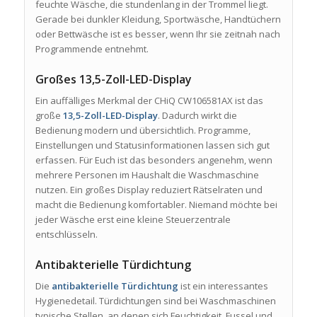
feuchte Wäsche, die stundenlang in der Trommel liegt.
Gerade bei dunkler Kleidung, Sportwäsche, Handtüchern
oder Bettwäsche ist es besser, wenn Ihr sie zeitnah nach
Programmende entnehmt.
Großes 13,5-Zoll-LED-Display
Ein auffälliges Merkmal der CHiQ CW106581AX ist das
große
13,5-Zoll-LED-Display
. Dadurch wirkt die
Bedienung modern und übersichtlich. Programme,
Einstellungen und Statusinformationen lassen sich gut
erfassen. Für Euch ist das besonders angenehm, wenn
mehrere Personen im Haushalt die Waschmaschine
nutzen. Ein großes Display reduziert Rätselraten und
macht die Bedienung komfortabler. Niemand möchte bei
jeder Wäsche erst eine kleine Steuerzentrale
entschlüsseln.
Antibakterielle Türdichtung
Die
antibakterielle Türdichtung
ist ein interessantes
Hygienedetail. Türdichtungen sind bei Waschmaschinen
typische Stellen, an denen sich Feuchtigkeit, Fussel und