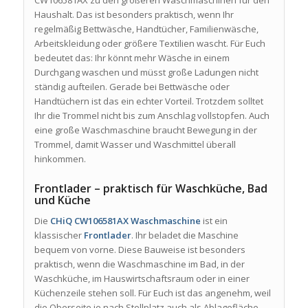
CW106581AX zu den größeren Waschmaschinen für den
Haushalt. Das ist besonders praktisch, wenn Ihr
regelmäßig Bettwäsche, Handtücher, Familienwäsche,
Arbeitskleidung oder größere Textilien wascht. Für Euch
bedeutet das: Ihr könnt mehr Wäsche in einem
Durchgang waschen und müsst große Ladungen nicht
ständig aufteilen. Gerade bei Bettwäsche oder
Handtüchern ist das ein echter Vorteil. Trotzdem solltet
Ihr die Trommel nicht bis zum Anschlag vollstopfen. Auch
eine große Waschmaschine braucht Bewegung in der
Trommel, damit Wasser und Waschmittel überall
hinkommen.
Frontlader – praktisch für Waschküche, Bad
und Küche
Die
CHiQ CW106581AX Waschmaschine
ist ein
klassischer
Frontlader
. Ihr beladet die Maschine
bequem von vorne. Diese Bauweise ist besonders
praktisch, wenn die Waschmaschine im Bad, in der
Waschküche, im Hauswirtschaftsraum oder in einer
Küchenzeile stehen soll. Für Euch ist das angenehm, weil
die Oberseite je nach Stellplatz auch als Ablagefläche