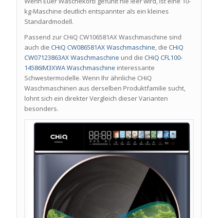
Wenn Euer Wäschekorb gefühlt nie leer wird, ist eine 10-
kg-Maschine deutlich entspannter als ein kleines
Standardmodell.
Passend zur CHiQ CW106581AX Waschmaschine sind
auch die
CHiQ CW086581AX Waschmaschine
, die
CHiQ
CW07123863AX Waschmaschine
und die
CHiQ CFL100-
14586IM3XWA Waschmaschine
interessante
Schwestermodelle. Wenn Ihr ähnliche CHiQ
Waschmaschinen aus derselben Produktfamilie sucht,
lohnt sich ein direkter Vergleich dieser Varianten
besonders.