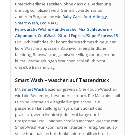
unterschiedliche Textilien, ohne dass die Bedienung
unnötig kompliziert wird. Genannt werden unter
anderem Programme wie
Baby Care
,
Anti-Allergy
,
Smart Wash
,
Eco 40-60
,
Feinwäsche/Wolle/Handwäsche
,
Mix
,
Schleudern +
Abpumpen
,
ColdWash 20
und
Express/SuperExpress 15
.
Für Euch heißt das: Ihr könnt die Waschmaschine gut an
Eure Wäsche anpassen. Baumwolle, empfindliche
Kleidung, Babywäsche, gemischte Alltagsladungen und
kurze Frischeladungen brauchen schließlich nicht
dieselbe Behandlung.
Smart Wash – waschen auf Tastendruck
Mit
Smart Wash
beziehungsweise One-Touch-Waschen
wird die Bedienung besonders einfach. Die Maschine soll
Euch bei normalen Alltagsladungen schnell zur
passenden Einstellung bringen. Für Euch ist das
praktisch, wenn Ihr nicht jedes Mal lange durch
Programme und Optionen scrollen möchtet. Wäsche rein,
Smart-Wash-Funktion nutzen, starten – fertig. Genau so
sollte Haushaltstechnik funktionieren: hilfreich, nicht