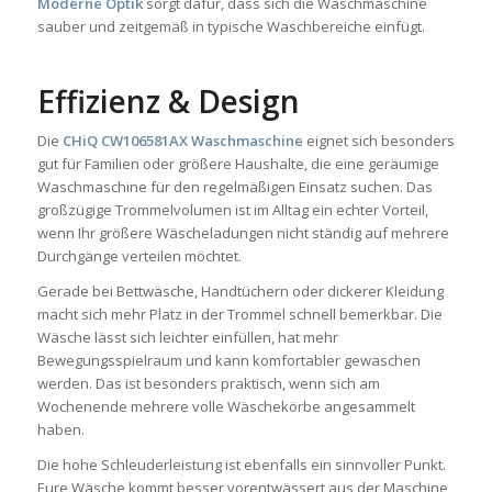
Moderne Optik
sorgt dafür, dass sich die Waschmaschine
sauber und zeitgemäß in typische Waschbereiche einfügt.
Effizienz & Design
Die
CHiQ CW106581AX Waschmaschine
eignet sich besonders
gut für Familien oder größere Haushalte, die eine geräumige
Waschmaschine für den regelmäßigen Einsatz suchen. Das
großzügige Trommelvolumen ist im Alltag ein echter Vorteil,
wenn Ihr größere Wäscheladungen nicht ständig auf mehrere
Durchgänge verteilen möchtet.
Gerade bei Bettwäsche, Handtüchern oder dickerer Kleidung
macht sich mehr Platz in der Trommel schnell bemerkbar. Die
Wäsche lässt sich leichter einfüllen, hat mehr
Bewegungsspielraum und kann komfortabler gewaschen
werden. Das ist besonders praktisch, wenn sich am
Wochenende mehrere volle Wäschekörbe angesammelt
haben.
Die hohe Schleuderleistung ist ebenfalls ein sinnvoller Punkt.
Eure Wäsche kommt besser vorentwässert aus der Maschine,