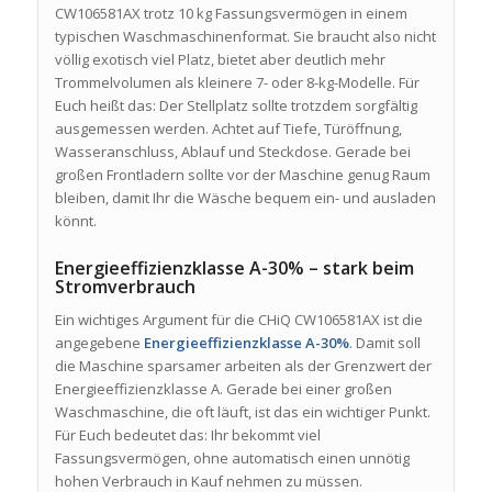
CW106581AX trotz 10 kg Fassungsvermögen in einem
typischen Waschmaschinenformat. Sie braucht also nicht
völlig exotisch viel Platz, bietet aber deutlich mehr
Trommelvolumen als kleinere 7- oder 8-kg-Modelle. Für
Euch heißt das: Der Stellplatz sollte trotzdem sorgfältig
ausgemessen werden. Achtet auf Tiefe, Türöffnung,
Wasseranschluss, Ablauf und Steckdose. Gerade bei
großen Frontladern sollte vor der Maschine genug Raum
bleiben, damit Ihr die Wäsche bequem ein- und ausladen
könnt.
Energieeffizienzklasse A-30% – stark beim
Stromverbrauch
Ein wichtiges Argument für die CHiQ CW106581AX ist die
angegebene
Energieeffizienzklasse A-30%
. Damit soll
die Maschine sparsamer arbeiten als der Grenzwert der
Energieeffizienzklasse A. Gerade bei einer großen
Waschmaschine, die oft läuft, ist das ein wichtiger Punkt.
Für Euch bedeutet das: Ihr bekommt viel
Fassungsvermögen, ohne automatisch einen unnötig
hohen Verbrauch in Kauf nehmen zu müssen.