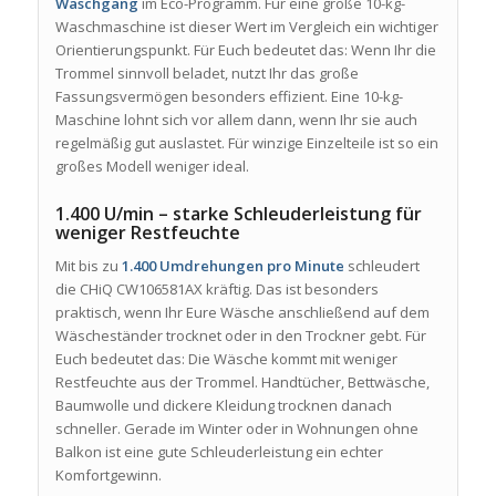
Waschgang
im Eco-Programm. Für eine große 10-kg-
Waschmaschine ist dieser Wert im Vergleich ein wichtiger
Orientierungspunkt. Für Euch bedeutet das: Wenn Ihr die
Trommel sinnvoll beladet, nutzt Ihr das große
Fassungsvermögen besonders effizient. Eine 10-kg-
Maschine lohnt sich vor allem dann, wenn Ihr sie auch
regelmäßig gut auslastet. Für winzige Einzelteile ist so ein
großes Modell weniger ideal.
1.400 U/min – starke Schleuderleistung für
weniger Restfeuchte
Mit bis zu
1.400 Umdrehungen pro Minute
schleudert
die CHiQ CW106581AX kräftig. Das ist besonders
praktisch, wenn Ihr Eure Wäsche anschließend auf dem
Wäscheständer trocknet oder in den Trockner gebt. Für
Euch bedeutet das: Die Wäsche kommt mit weniger
Restfeuchte aus der Trommel. Handtücher, Bettwäsche,
Baumwolle und dickere Kleidung trocknen danach
schneller. Gerade im Winter oder in Wohnungen ohne
Balkon ist eine gute Schleuderleistung ein echter
Komfortgewinn.