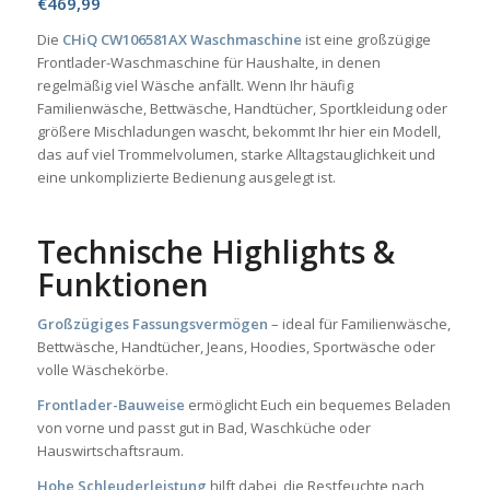
€
469,99
Die
CHiQ CW106581AX Waschmaschine
ist eine großzügige
Frontlader-Waschmaschine für Haushalte, in denen
regelmäßig viel Wäsche anfällt. Wenn Ihr häufig
Familienwäsche, Bettwäsche, Handtücher, Sportkleidung oder
größere Mischladungen wascht, bekommt Ihr hier ein Modell,
das auf viel Trommelvolumen, starke Alltagstauglichkeit und
eine unkomplizierte Bedienung ausgelegt ist.
Technische Highlights &
Funktionen
Großzügiges Fassungsvermögen
– ideal für Familienwäsche,
Bettwäsche, Handtücher, Jeans, Hoodies, Sportwäsche oder
volle Wäschekörbe.
Frontlader-Bauweise
ermöglicht Euch ein bequemes Beladen
von vorne und passt gut in Bad, Waschküche oder
Hauswirtschaftsraum.
Hohe Schleuderleistung
hilft dabei, die Restfeuchte nach