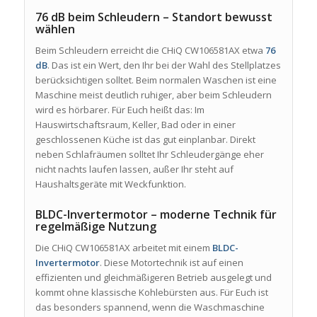
76 dB beim Schleudern – Standort bewusst
wählen
Beim Schleudern erreicht die CHiQ CW106581AX etwa
76
dB
. Das ist ein Wert, den Ihr bei der Wahl des Stellplatzes
berücksichtigen solltet. Beim normalen Waschen ist eine
Maschine meist deutlich ruhiger, aber beim Schleudern
wird es hörbarer. Für Euch heißt das: Im
Hauswirtschaftsraum, Keller, Bad oder in einer
geschlossenen Küche ist das gut einplanbar. Direkt
neben Schlafräumen solltet Ihr Schleudergänge eher
nicht nachts laufen lassen, außer Ihr steht auf
Haushaltsgeräte mit Weckfunktion.
BLDC-Invertermotor – moderne Technik für
regelmäßige Nutzung
Die CHiQ CW106581AX arbeitet mit einem
BLDC-
Invertermotor
. Diese Motortechnik ist auf einen
effizienten und gleichmäßigeren Betrieb ausgelegt und
kommt ohne klassische Kohlebürsten aus. Für Euch ist
das besonders spannend, wenn die Waschmaschine