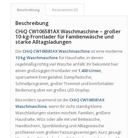
Beschreibung
Rezensionen (0)
Beschreibung
CHiQ CW106581AX Waschmaschine – großer
10-kg-Frontlader für Familienwäsche und
starke Alltagsladungen
Die
CHiQ CW106581AX Waschmaschine
ist eine moderne
10 kg Waschmaschine
für Haushalte, in denen
regelmäßig richtig viel Wäsche anfällt. Ihr bekommt hier
einen großzügigen Frontlader mit
1.400 U/min
,
sparsamem Energielabel, Dampfwäsche,
Schnellprogramm, großer Trommel und komfortabler
Bedienung über ein großes LED-Display.
Besonders spannend ist die
CHiQ CW106581AX
Waschmaschine
, wenn Ihr nicht ständig kleine
Waschladungen starten möchtet. Familien, größere
Haushalte, WGs oder alle mit viel Bettwäsche,
Handtüchern, Sportkleidung und Alltagswäsche
profitieren vom großen Fassungsvermögen. Kurz gesagt: