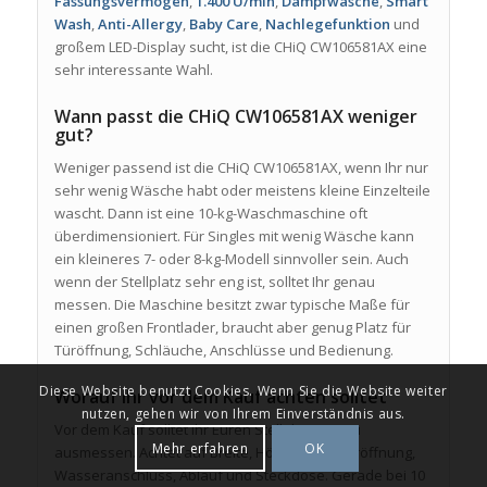
Fassungsvermögen
,
1.400 U/min
,
Dampfwäsche
,
Smart
Wash
,
Anti-Allergy
,
Baby Care
,
Nachlegefunktion
und
großem LED-Display sucht, ist die CHiQ CW106581AX eine
sehr interessante Wahl.
Wann passt die CHiQ CW106581AX weniger
gut?
Weniger passend ist die CHiQ CW106581AX, wenn Ihr nur
sehr wenig Wäsche habt oder meistens kleine Einzelteile
wascht. Dann ist eine 10-kg-Waschmaschine oft
überdimensioniert. Für Singles mit wenig Wäsche kann
ein kleineres 7- oder 8-kg-Modell sinnvoller sein. Auch
wenn der Stellplatz sehr eng ist, solltet Ihr genau
messen. Die Maschine besitzt zwar typische Maße für
einen großen Frontlader, braucht aber genug Platz für
Türöffnung, Schläuche, Anschlüsse und Bedienung.
Diese Website benutzt Cookies. Wenn Sie die Website weiter
Worauf Ihr vor dem Kauf achten solltet
nutzen, gehen wir von Ihrem Einverständnis aus.
Vor dem Kauf solltet Ihr Euren Stellplatz genau
Mehr erfahren
OK
ausmessen. Achtet auf Breite, Höhe, Tiefe, Türöffnung,
Wasseranschluss, Ablauf und Steckdose. Gerade bei 10