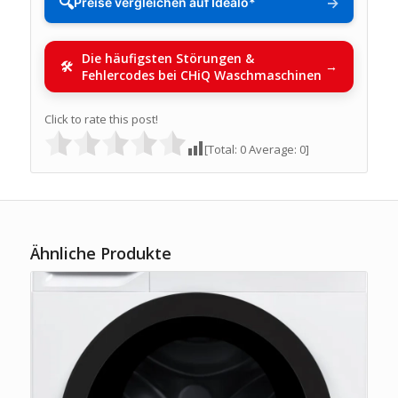
🔍
→
Preise vergleichen auf Idealo*
Die häufigsten Störungen &
Fehlercodes bei CHiQ Waschmaschinen
Click to rate this post!
[Total:
0
Average:
0
]
Ähnliche Produkte