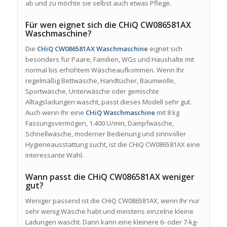
ab und zu möchte sie selbst auch etwas Pflege.
Für wen eignet sich die CHiQ CW086581AX
Waschmaschine?
Die
CHiQ CW086581AX Waschmaschine
eignet sich
besonders für Paare, Familien, WGs und Haushalte mit
normal bis erhöhtem Wäscheaufkommen. Wenn Ihr
regelmäßig Bettwäsche, Handtücher, Baumwolle,
Sportwäsche, Unterwäsche oder gemischte
Alltagsladungen wascht, passt dieses Modell sehr gut.
Auch wenn Ihr eine
CHiQ Waschmaschine
mit 8 kg
Fassungsvermögen, 1.400 U/min, Dampfwäsche,
Schnellwäsche, moderner Bedienung und sinnvoller
Hygieneausstattung sucht, ist die CHiQ CW086581AX eine
interessante Wahl.
Wann passt die CHiQ CW086581AX weniger
gut?
Weniger passend ist die CHiQ CW086581AX, wenn Ihr nur
sehr wenig Wäsche habt und meistens einzelne kleine
Ladungen wascht. Dann kann eine kleinere 6- oder 7-kg-