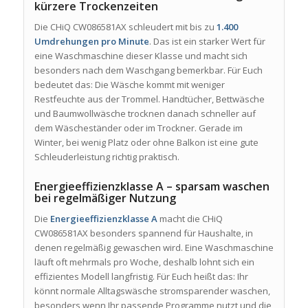
kürzere Trockenzeiten
Die CHiQ CW086581AX schleudert mit bis zu
1.400
Umdrehungen pro Minute
. Das ist ein starker Wert für
eine Waschmaschine dieser Klasse und macht sich
besonders nach dem Waschgang bemerkbar. Für Euch
bedeutet das: Die Wäsche kommt mit weniger
Restfeuchte aus der Trommel. Handtücher, Bettwäsche
und Baumwollwäsche trocknen danach schneller auf
dem Wäscheständer oder im Trockner. Gerade im
Winter, bei wenig Platz oder ohne Balkon ist eine gute
Schleuderleistung richtig praktisch.
Energieeffizienzklasse A – sparsam waschen
bei regelmäßiger Nutzung
Die
Energieeffizienzklasse A
macht die CHiQ
CW086581AX besonders spannend für Haushalte, in
denen regelmäßig gewaschen wird. Eine Waschmaschine
läuft oft mehrmals pro Woche, deshalb lohnt sich ein
effizientes Modell langfristig. Für Euch heißt das: Ihr
könnt normale Alltagswäsche stromsparender waschen,
besonders wenn Ihr passende Programme nutzt und die