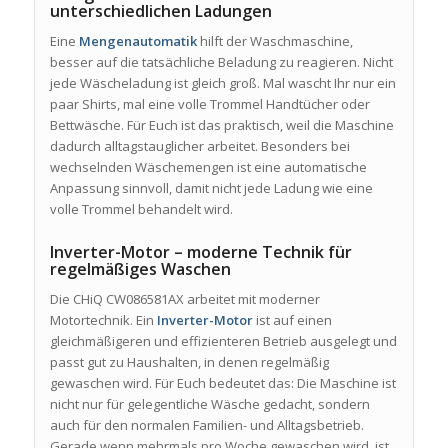
unterschiedlichen Ladungen
Eine
Mengenautomatik
hilft der Waschmaschine,
besser auf die tatsächliche Beladung zu reagieren. Nicht
jede Wäscheladung ist gleich groß. Mal wascht Ihr nur ein
paar Shirts, mal eine volle Trommel Handtücher oder
Bettwäsche. Für Euch ist das praktisch, weil die Maschine
dadurch alltagstauglicher arbeitet. Besonders bei
wechselnden Wäschemengen ist eine automatische
Anpassung sinnvoll, damit nicht jede Ladung wie eine
volle Trommel behandelt wird.
Inverter-Motor – moderne Technik für
regelmäßiges Waschen
Die CHiQ CW086581AX arbeitet mit moderner
Motortechnik. Ein
Inverter-Motor
ist auf einen
gleichmäßigeren und effizienteren Betrieb ausgelegt und
passt gut zu Haushalten, in denen regelmäßig
gewaschen wird. Für Euch bedeutet das: Die Maschine ist
nicht nur für gelegentliche Wäsche gedacht, sondern
auch für den normalen Familien- und Alltagsbetrieb.
Gerade wenn mehrmals pro Woche gewaschen wird, ist