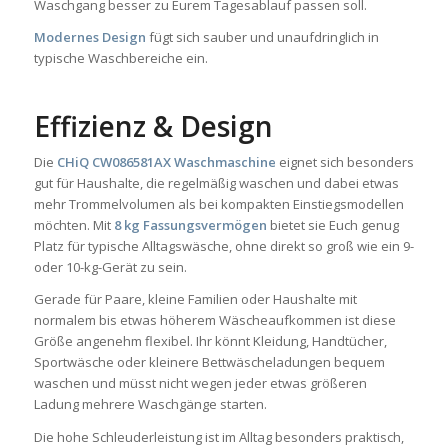
Waschgang besser zu Eurem Tagesablauf passen soll.
Modernes Design
fügt sich sauber und unaufdringlich in
typische Waschbereiche ein.
Effizienz & Design
Die
CHiQ CW086581AX Waschmaschine
eignet sich besonders
gut für Haushalte, die regelmäßig waschen und dabei etwas
mehr Trommelvolumen als bei kompakten Einstiegsmodellen
möchten. Mit
8 kg Fassungsvermögen
bietet sie Euch genug
Platz für typische Alltagswäsche, ohne direkt so groß wie ein 9-
oder 10-kg-Gerät zu sein.
Gerade für Paare, kleine Familien oder Haushalte mit
normalem bis etwas höherem Wäscheaufkommen ist diese
Größe angenehm flexibel. Ihr könnt Kleidung, Handtücher,
Sportwäsche oder kleinere Bettwäscheladungen bequem
waschen und müsst nicht wegen jeder etwas größeren
Ladung mehrere Waschgänge starten.
Die hohe Schleuderleistung ist im Alltag besonders praktisch,