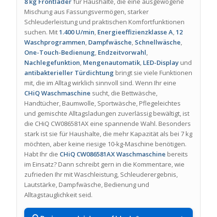
8 kg Frontlader
für Haushalte, die eine ausgewogene
Mischung aus Fassungsvermögen, starker
Schleuderleistung und praktischen Komfortfunktionen
suchen. Mit
1.400 U/min
,
Energieeffizienzklasse A
,
12
Waschprogrammen
,
Dampfwäsche
,
Schnellwäsche
,
One-Touch-Bedienung
,
Endzeitvorwahl
,
Nachlegefunktion
,
Mengenautomatik
,
LED-Display
und
antibakterieller Türdichtung
bringt sie viele Funktionen
mit, die im Alltag wirklich sinnvoll sind. Wenn Ihr eine
CHiQ Waschmaschine
sucht, die Bettwäsche,
Handtücher, Baumwolle, Sportwäsche, Pflegeleichtes
und gemischte Alltagsladungen zuverlässig bewältigt, ist
die CHiQ CW086581AX eine spannende Wahl. Besonders
stark ist sie für Haushalte, die mehr Kapazität als bei 7 kg
möchten, aber keine riesige 10-kg-Maschine benötigen.
Habt Ihr die
CHiQ CW086581AX Waschmaschine
bereits
im Einsatz? Dann schreibt gern in die Kommentare, wie
zufrieden Ihr mit Waschleistung, Schleuderergebnis,
Lautstärke, Dampfwäsche, Bedienung und
Alltagstauglichkeit seid.