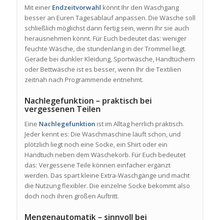
Mit einer
Endzeitvorwahl
könnt Ihr den Waschgang
besser an Euren Tagesablauf anpassen. Die Wäsche soll
schließlich möglichst dann fertig sein, wenn Ihr sie auch
herausnehmen könnt. Für Euch bedeutet das: weniger
feuchte Wäsche, die stundenlang in der Trommel liegt.
Gerade bei dunkler Kleidung, Sportwäsche, Handtüchern
oder Bettwäsche ist es besser, wenn Ihr die Textilien
zeitnah nach Programmende entnehmt.
Nachlegefunktion – praktisch bei
vergessenen Teilen
Eine
Nachlegefunktion
ist im Alltag herrlich praktisch.
Jeder kennt es: Die Waschmaschine läuft schon, und
plötzlich liegt noch eine Socke, ein Shirt oder ein
Handtuch neben dem Wäschekorb. Für Euch bedeutet
das: Vergessene Teile können einfacher ergänzt
werden. Das spart kleine Extra-Waschgänge und macht
die Nutzung flexibler. Die einzelne Socke bekommt also
doch noch ihren großen Auftritt.
Mengenautomatik – sinnvoll bei