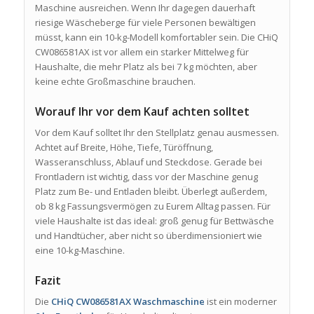
Maschine ausreichen. Wenn Ihr dagegen dauerhaft
riesige Wäscheberge für viele Personen bewältigen
müsst, kann ein 10-kg-Modell komfortabler sein. Die CHiQ
CW086581AX ist vor allem ein starker Mittelweg für
Haushalte, die mehr Platz als bei 7 kg möchten, aber
keine echte Großmaschine brauchen.
Worauf Ihr vor dem Kauf achten solltet
Vor dem Kauf solltet Ihr den Stellplatz genau ausmessen.
Achtet auf Breite, Höhe, Tiefe, Türöffnung,
Wasseranschluss, Ablauf und Steckdose. Gerade bei
Frontladern ist wichtig, dass vor der Maschine genug
Platz zum Be- und Entladen bleibt. Überlegt außerdem,
ob 8 kg Fassungsvermögen zu Eurem Alltag passen. Für
viele Haushalte ist das ideal: groß genug für Bettwäsche
und Handtücher, aber nicht so überdimensioniert wie
eine 10-kg-Maschine.
Fazit
Die
CHiQ CW086581AX Waschmaschine
ist ein moderner