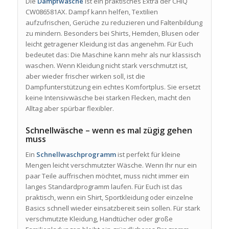
Die
Dampfwäsche
ist ein praktisches Extra der CHiQ
CW086581AX. Dampf kann helfen, Textilien
aufzufrischen, Gerüche zu reduzieren und Faltenbildung
zu mindern. Besonders bei Shirts, Hemden, Blusen oder
leicht getragener Kleidung ist das angenehm. Für Euch
bedeutet das: Die Maschine kann mehr als nur klassisch
waschen. Wenn Kleidung nicht stark verschmutzt ist,
aber wieder frischer wirken soll, ist die
Dampfunterstützung ein echtes Komfortplus. Sie ersetzt
keine Intensivwäsche bei starken Flecken, macht den
Alltag aber spürbar flexibler.
Schnellwäsche – wenn es mal zügig gehen
muss
Ein
Schnellwaschprogramm
ist perfekt für kleine
Mengen leicht verschmutzter Wäsche. Wenn Ihr nur ein
paar Teile auffrischen möchtet, muss nicht immer ein
langes Standardprogramm laufen. Für Euch ist das
praktisch, wenn ein Shirt, Sportkleidung oder einzelne
Basics schnell wieder einsatzbereit sein sollen. Für stark
verschmutzte Kleidung, Handtücher oder große