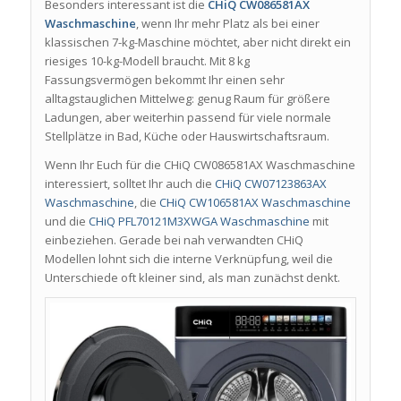
Besonders interessant ist die
CHiQ CW086581AX
Waschmaschine
, wenn Ihr mehr Platz als bei einer
klassischen 7-kg-Maschine möchtet, aber nicht direkt ein
riesiges 10-kg-Modell braucht. Mit 8 kg
Fassungsvermögen bekommt Ihr einen sehr
alltagstauglichen Mittelweg: genug Raum für größere
Ladungen, aber weiterhin passend für viele normale
Stellplätze in Bad, Küche oder Hauswirtschaftsraum.
Wenn Ihr Euch für die CHiQ CW086581AX Waschmaschine
interessiert, solltet Ihr auch die
CHiQ CW07123863AX
Waschmaschine
, die
CHiQ CW106581AX Waschmaschine
und die
CHiQ PFL70121M3XWGA Waschmaschine
mit
einbeziehen. Gerade bei nah verwandten CHiQ
Modellen lohnt sich die interne Verknüpfung, weil die
Unterschiede oft kleiner sind, als man zunächst denkt.