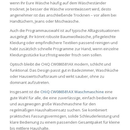
wenn Ihr Eure Wäsche häufig auf dem Wäscheständer
trocknet. Je besser die Wäsche vorentwässert wird, desto
angenehmer ist das anschließende Trocknen – vor allem bei
Handtüchern, Jeans oder Mischwäsche.
Auch die Programmauswahl ist auf typische Alltagssituationen
ausgelegt. Ihr könnt robuste Baumwollwäsche, pflegeleichte
Kleidung oder empfindlichere Textilien passend reinigen und
habt zusätzlich schnelle Programme zur Hand, wenn einzelne
Kleidungsstücke kurzfristig wieder frisch sein sollen.
Optisch bleibt die CHiQ CW086581AX modern, schlicht und
funktional. Das Design passt gut in Badezimmer, Waschküche
oder Hauswirtschaftsraum und wirkt sauber, ohne zu
dominant aufzutreten.
Insgesamt ist die
CHiQ CW086581AX Waschmaschine
eine
gute Wahl für alle, die eine zuverlässige, einfach bedienbare
und ausgewogen große Waschmaschine für den
regelmäßigen Haushaltseinsatz suchen. Sie kombiniert
praktisches Fassungsvermögen, solide Schleuderleistung und
klare Bedienung zu einem passenden Gesamtpaket für kleine
bis mittlere Haushalte.