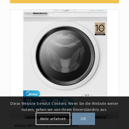
Diese Website benutzt Cookies. Wenn Sie die Website weiter
nutzen, gehen wir von Ihrem Einverständnis aus.
Mehr erfahren
OK
Midea MF10EW70B Waschmaschine