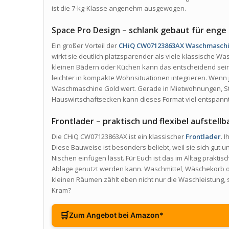
ist die 7-kg-Klasse angenehm ausgewogen.
Space Pro Design – schlank gebaut für enge 
Ein großer Vorteil der
CHiQ CW07123863AX Waschmasch
wirkt sie deutlich platzsparender als viele klassische
kleinen Bädern oder Küchen kann das entscheidend sein.
leichter in kompakte Wohnsituationen integrieren. Wenn j
Waschmaschine Gold wert. Gerade in Mietwohnungen,
Hauswirtschaftsecken kann dieses Format viel entspannt
Frontlader – praktisch und flexibel aufstellb
Die CHiQ CW07123863AX ist ein klassischer
Frontlader
. 
Diese Bauweise ist besonders beliebt, weil sie sich gut 
Nischen einfügen lässt. Für Euch ist das im Alltag praktisc
Ablage genutzt werden kann. Waschmittel, Wäschekorb ode
kleinen Räumen zählt eben nicht nur die Waschleistung,
Kram?
🛒
Zum Angebot bei Amazon*