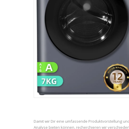
Damit wir Dir eine umfassende Produktvorstellung un
Analyse bieten können, recherchieren wir verschiede