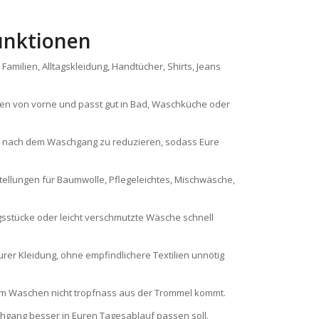
unktionen
e Familien, Alltagskleidung, Handtücher, Shirts, Jeans
en von vorne und passt gut in Bad, Waschküche oder
hte nach dem Waschgang zu reduzieren, sodass Eure
ellungen für Baumwolle, Pflegeleichtes, Mischwäsche,
gsstücke oder leicht verschmutzte Wäsche schnell
urer Kleidung, ohne empfindlichere Textilien unnötig
em Waschen nicht tropfnass aus der Trommel kommt.
schgang besser in Euren Tagesablauf passen soll.