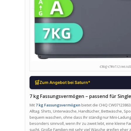
CHiQ CW07123863AX 
🛒
Zum Angebot bei Saturn*
7 kg Fassungsvermögen – passend für Singles
Mit
7 kg Fassungsvermögen
bietet die CHiQ CW07123863
Alltag. Shirts, Unterwäsche, Handtücher, Bettwäsche, Spo
bequem waschen, ohne dass Ihr ständig nur Mini-Ladunge
besonders sinnvoll, wenn Ihr zu zweit lebt, eine kleine
sucht. Große Familien mit sehr viel Wäsche greifen eher