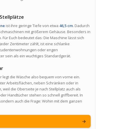
Stellplätze
ine
ist ihre geringe Tiefe von etwa
46,5 cm
. Dadurch
 Waschmaschinen mit größerem Gehäuse. Besonders in
 Für Euch bedeutet das: Die Maschine lässt sich
eder Zentimeter zählt, ist eine schlanke
 Studentenwohnungen oder engen
er sein als ein wuchtiges Standardgerät.
ar
Ihr legt die Wäsche also bequem von vorne ein.
unter Arbeitsflächen, neben Schränken oder in
h, weil die Oberseite je nach Stellplatz auch als
r Handtücher stehen so schnell griffbereit. In
 sondern auch die Frage: Wohin mit dem ganzen
→