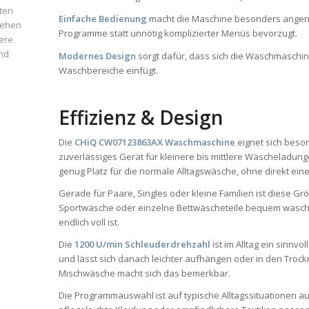
ten
Einfache Bedienung
macht die Maschine besonders angene
iehen
Programme statt unnötig komplizierter Menüs bevorzugt.
ere
und
Modernes Design
sorgt dafür, dass sich die Waschmaschin
Waschbereiche einfügt.
Effizienz & Design
Die
CHiQ CW07123863AX Waschmaschine
eignet sich beson
zuverlässiges Gerät für kleinere bis mittlere Wäscheladun
genug Platz für die normale Alltagswäsche, ohne direkt ei
Gerade für Paare, Singles oder kleine Familien ist diese Gr
Sportwäsche oder einzelne Bettwäscheteile bequem waschen
endlich voll ist.
Die
1200 U/min Schleuderdrehzahl
ist im Alltag ein sinnv
und lässt sich danach leichter aufhängen oder in den Troc
Mischwäsche macht sich das bemerkbar.
Die Programmauswahl ist auf typische Alltagssituationen a