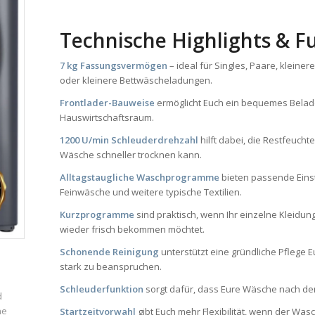
Technische Highlights & F
7 kg Fassungsvermögen
– ideal für Singles, Paare, kleiner
oder kleinere Bettwäscheladungen.
Frontlader-Bauweise
ermöglicht Euch ein bequemes Belad
Hauswirtschaftsraum.
1200 U/min Schleuderdrehzahl
hilft dabei, die Restfeuc
Wäsche schneller trocknen kann.
Alltagstaugliche Waschprogramme
bieten passende Einst
Feinwäsche und weitere typische Textilien.
Kurzprogramme
sind praktisch, wenn Ihr einzelne Kleidun
wieder frisch bekommen möchtet.
Schonende Reinigung
unterstützt eine gründliche Pflege E
stark zu beanspruchen.
Schleuderfunktion
sorgt dafür, dass Eure Wäsche nach d
d
ne
Startzeitvorwahl
gibt Euch mehr Flexibilität, wenn der Wa