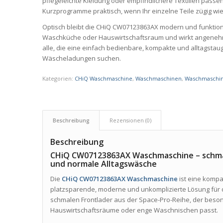
pflegeleichte Kleidung oder empfindlichere Textilien passe
Kurzprogramme praktisch, wenn Ihr einzelne Teile zügig wi
Optisch bleibt die CHiQ CW07123863AX modern und funktiona
Waschküche oder Hauswirtschaftsraum und wirkt angenehm 
alle, die eine einfach bedienbare, kompakte und alltagsta
Wäscheladungen suchen.
Kategorien:
CHiQ Waschmaschine
,
Waschmaschinen
,
Waschmaschin
Beschreibung
Rezensionen (0)
Beschreibung
CHiQ CW07123863AX Waschmaschine – schmal
und normale Alltagswäsche
Die
CHiQ CW07123863AX Waschmaschine
ist eine komp
platzsparende, moderne und unkomplizierte Lösung für 
schmalen Frontlader aus der Space-Pro-Reihe, der beson
Hauswirtschaftsräume oder enge Waschnischen passt.