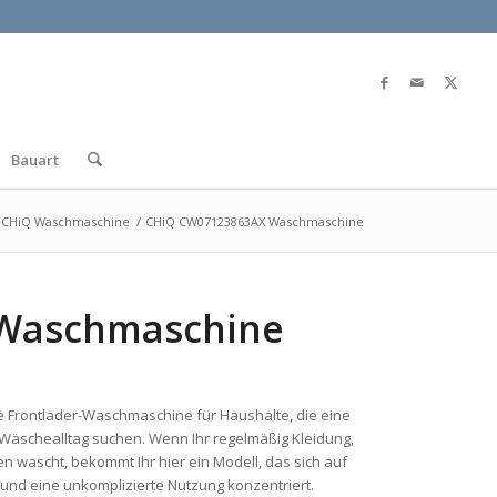
Bauart
CHiQ Waschmaschine
/
CHiQ CW07123863AX Waschmaschine
Waschmaschine
e Frontlader-Waschmaschine für Haushalte, die eine
 Wäschealltag suchen. Wenn Ihr regelmäßig Kleidung,
 wascht, bekommt Ihr hier ein Modell, das sich auf
nd eine unkomplizierte Nutzung konzentriert.