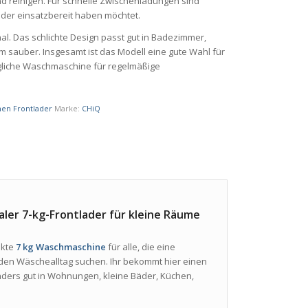
nd reinigen. Für schnelle Zwischenladungen sind
eder einsatzbereit haben möchtet.
l. Das schlichte Design passt gut in Badezimmer,
sauber. Insgesamt ist das Modell eine gute Wahl für
ugliche Waschmaschine für regelmäßige
en Frontlader
Marke:
CHiQ
er 7-kg-Frontlader für kleine Räume
akte
7 kg Waschmaschine
für alle, die eine
den Wäschealltag suchen. Ihr bekommt hier einen
ders gut in Wohnungen, kleine Bäder, Küchen,