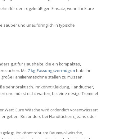
hm für den regelmäßigen Einsatz, wenn Ihr klare
e sauber und unaufdringlich in typische
ders gut für Haushalte, die ein kompaktes,
gen suchen. Mit
7 kg Fassungsvermögen
habt Ihr
ne große Familienmaschine stellen zu müssen.
öße sehr praktisch. Ihr könnt Kleidung, Handtücher,
 und müsst nicht warten, bis eine riesige Trommel
oller Wert. Eure Wäsche wird ordentlich vorentwässert
kner geben. Besonders bei Handtüchern, Jeans oder
usgelegt. Ihr könnt robuste Baumwollwäsche,