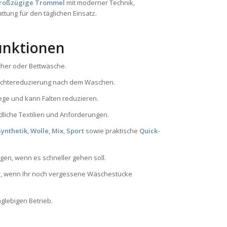
roßzügige Trommel
mit moderner Technik,
tung für den täglichen Einsatz.
unktionen
cher oder Bettwäsche.
euchtereduzierung nach dem Waschen.
ege und kann Falten reduzieren.
edliche Textilien und Anforderungen.
Synthetik
,
Wolle
,
Mix
,
Sport
sowie praktische
Quick-
gen, wenn es schneller gehen soll.
er, wenn Ihr noch vergessene Wäschestücke
nglebigen Betrieb.