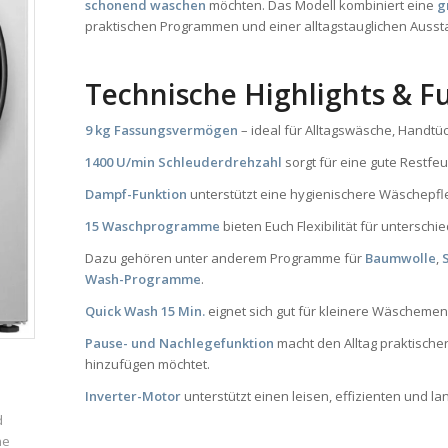
schonend waschen
möchten. Das Modell kombiniert eine
g
praktischen Programmen und einer alltagstauglichen Ausstat
Technische Highlights & F
9 kg Fassungsvermögen
– ideal für Alltagswäsche, Handtü
1400 U/min Schleuderdrehzahl
sorgt für eine gute Restf
Dampf-Funktion
unterstützt eine hygienischere Wäschepfl
15 Waschprogramme
bieten Euch Flexibilität für unterschi
Dazu gehören unter anderem Programme für
Baumwolle
,
Wash-Programme
.
Quick Wash 15 Min.
eignet sich gut für kleinere Wäschemen
Pause- und Nachlegefunktion
macht den Alltag praktisch
hinzufügen möchtet.
Inverter-Motor
unterstützt einen leisen, effizienten und la
d
ne