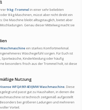
oß
ihrer
9-kg-Trommel
in einer sehr beliebten
 oder 8-kg-Maschinen, müsst aber nicht direkt ein
: Die Maschine bleibt alltagstauglich, bietet aber
Mischladungen. Genau dieser Mittelweg macht sie
lien
 Waschmaschine
ein starkes Komfortmerkmal.
n angenehmeres Wäschegefühl sorgen. Für Euch ist
, Sportwäsche, Kinderkleidung oder häufig
e besonders frisch aus der Trommel holt, ist diese
elmäßige Nutzung
Hisense WFQA9014EVJMW Waschmaschine
. Diese
usgelegt und passt gut zu Haushalten, in denen die
aschmaschine ist technisch zeitgemäß aufgestellt
. Besonders bei größeren Ladungen und mehreren
ller Vorteil.