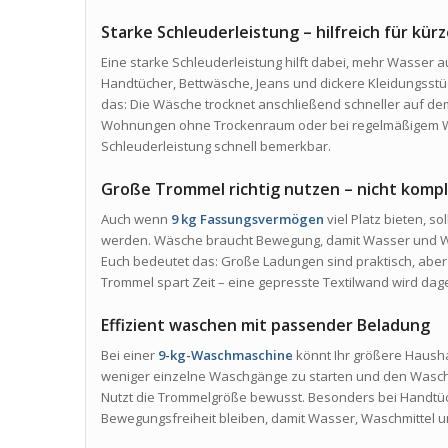
Starke Schleuderleistung – hilfreich für kü
Eine starke Schleuderleistung hilft dabei, mehr Wasse
Handtücher, Bettwäsche, Jeans und dickere Kleidungsstü
das: Die Wäsche trocknet anschließend schneller auf d
Wohnungen ohne Trockenraum oder bei regelmäßigem 
Schleuderleistung schnell bemerkbar.
Große Trommel richtig nutzen – nicht kompl
Auch wenn
9 kg Fassungsvermögen
viel Platz bieten, so
werden. Wäsche braucht Bewegung, damit Wasser und Wa
Euch bedeutet das: Große Ladungen sind praktisch, aber et
Trommel spart Zeit – eine gepresste Textilwand wird dag
Effizient waschen mit passender Beladung
Bei einer
9-kg-Waschmaschine
könnt Ihr größere Hausha
weniger einzelne Waschgänge zu starten und den Waschta
Nutzt die Trommelgröße bewusst. Besonders bei Handtüc
Bewegungsfreiheit bleiben, damit Wasser, Waschmittel 