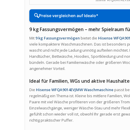
🔍
Preise vergleichen auf Idealo*
9 kg Fassungsvermögen – mehr Spielraum f
Mit
9 kg Fassungsvermögen
bietet die
Hisense WFQA90
viele kompaktere Waschmaschinen. Das ist besonders p
wascht und nicht jede Ladung unnötig aufteilen möchtet.
Handtücher, Bettwäsche, Hoodies, Sportkleidung und no
bündeln. Gerade bei Familienwäsche oder größeren Woch
angenehmer Vorteil.
Ideal für Familien, WGs und aktive Haushalte
Die
Hisense WFQA9014EVJMW Waschmaschine
passt be
regelmäßig ein Thema ist. Kleine bis mittlere Familien, 
Paare mit viel Wäsche profitieren von der größeren Trom
Einzelwaschgänge, weniger Wäsche-Stau und mehr Flexi
gefühlt schon wieder voll ist, obwohl Ihr gerade erst ge
richtig praktischer Puffer.