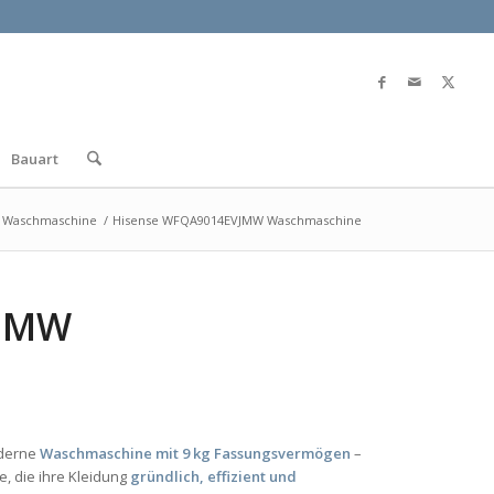
Bauart
e Waschmaschine
/
Hisense WFQA9014EVJMW Waschmaschine
VJMW
oderne
Waschmaschine mit 9 kg Fassungsvermögen
–
e, die ihre Kleidung
gründlich, effizient und