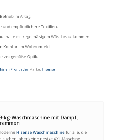
etrieb im Alltag.
che und empfindlichere Textilien.
Haushalte mit regelmäßigem Wäscheaufkommen.
n Komfort im Wohnumfeld.
ne zeitgemäße Optik.
inen Frontlader
Marke:
Hisense
9-kg-Waschmaschine mit Dampf,
ogrammen
 moderne
Hisense Waschmaschine
für alle, die
en suchen, aber keine riesige XXL-Maschine