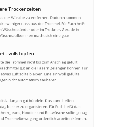
rzere Trockenzeiten
r aus der Wäsche zu entfernen. Dadurch kommen
cke weniger nass aus der Trommel. Für Euch heißt
em Wäscheständer oder im Trockner. Gerade in
Wäscheaufkommen macht sich eine gute
ett vollstopfen
llte die Trommel nicht bis zum Anschlag gefüllt
schmittel gut an die Fasern gelangen können. Für
was Luft sollte bleiben. Eine sinnvoll gefüllte
egen nicht automatisch sauberer.
ltsladungen gut bündeln. Das kann helfen,
g besser zu organisieren. Für Euch heißt das:
hern, Jeans, Hoodies und Bettwäsche sollte genug
und Trommelbewegung ordentlich arbeiten können.