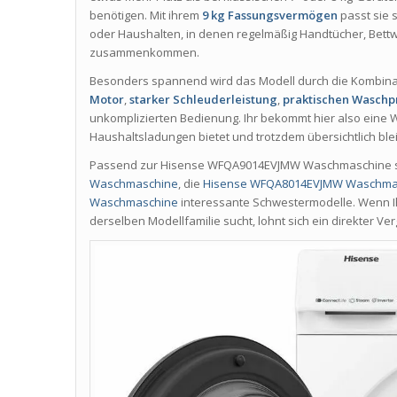
benötigen. Mit ihrem
9 kg Fassungsvermögen
passt sie 
oder Haushalten, in denen regelmäßig Handtücher, Bett
zusammenkommen.
Besonders spannend wird das Modell durch die Kombin
Motor
,
starker Schleuderleistung
,
praktischen Wasch
unkomplizierten Bedienung. Ihr bekommt hier also eine
Haushaltsladungen bietet und trotzdem übersichtlich blei
Passend zur Hisense WFQA9014EVJMW Waschmaschine s
Waschmaschine
, die
Hisense WFQA8014EVJMW Waschma
Waschmaschine
interessante Schwestermodelle. Wenn 
derselben Modellfamilie sucht, lohnt sich ein direkter Ve