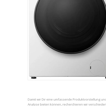
Damit wir Dir eine umfassende Produktvorstellung un
Analyse bieten können, recherchieren wir verschiede