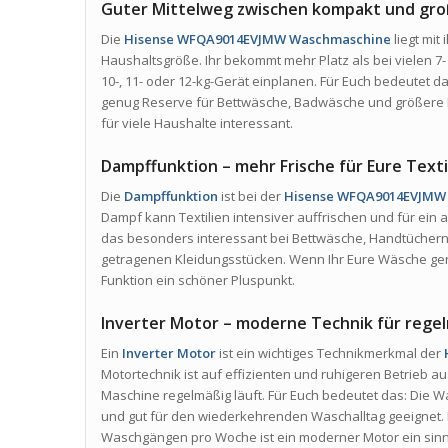
Guter Mittelweg zwischen kompakt und gr
Die
Hisense WFQA9014EVJMW Waschmaschine
liegt mit 
Haushaltsgröße. Ihr bekommt mehr Platz als bei vielen 7-
10-, 11- oder 12-kg-Gerät einplanen. Für Euch bedeutet das
genug Reserve für Bettwäsche, Badwäsche und größere 
für viele Haushalte interessant.
Dampffunktion – mehr Frische für Eure Texti
Die
Dampffunktion
ist bei der
Hisense WFQA9014EVJMW
Dampf kann Textilien intensiver auffrischen und für ei
das besonders interessant bei Bettwäsche, Handtüchern
getragenen Kleidungsstücken. Wenn Ihr Eure Wäsche gern
Funktion ein schöner Pluspunkt.
Inverter Motor – moderne Technik für reg
Ein
Inverter Motor
ist ein wichtiges Technikmerkmal der
Motortechnik ist auf effizienten und ruhigeren Betrieb a
Maschine regelmäßig läuft. Für Euch bedeutet das: Die W
und gut für den wiederkehrenden Waschalltag geeignet
Waschgängen pro Woche ist ein moderner Motor ein sinnvo