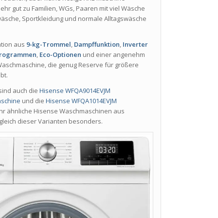
sehr gut zu Familien, WGs, Paaren mit viel Wäsche
wäsche, Sportkleidung und normale Alltagswäsche
ation aus
9-kg-Trommel
,
Dampffunktion
,
Inverter
programmen
,
Eco-Optionen
und einer angenehm
 Waschmaschine, die genug Reserve für größere
bt.
ind auch die
Hisense WFQA9014EVJM
schine
und die
Hisense WFQA1014EVJM
Ihr ähnliche Hisense Waschmaschinen aus
rgleich dieser Varianten besonders.