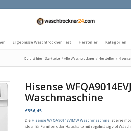
ner
Ergebnisse Waschtrockner Test
Hersteller
Kategorien
Du bist hier:
Startseite
/
Alle Waschtrockner
/
Hersteller
/
Hisens
Hisense WFQA9014E
Waschmaschine
€
556,45
Die
Hisense WFQA9014EVJMW Waschmaschine
ist eine m
ideal für Familien oder Haushalte mit regelmäßig viel Wäsch