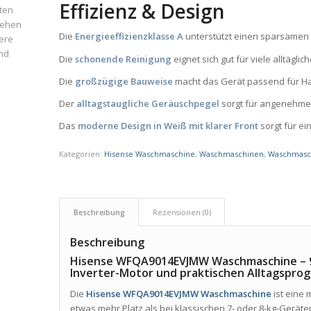
Effizienz & Design
ten
iehen
Die
Energieeffizienzklasse A
unterstützt einen sparsamen B
ere
und
Die
schonende Reinigung
eignet sich gut für viele alltägli
Die
großzügige Bauweise
macht das Gerät passend für 
Der
alltagstaugliche Geräuschpegel
sorgt für angenehme
Das
moderne Design in Weiß mit klarer Front
sorgt für ei
Kategorien:
Hisense Waschmaschine
,
Waschmaschinen
,
Waschmasch
Beschreibung
Rezensionen (0)
Beschreibung
Hisense WFQA9014EVJMW Waschmaschine – 
Inverter-Motor und praktischen Alltagspr
Die
Hisense WFQA9014EVJMW Waschmaschine
ist eine
etwas mehr Platz als bei klassischen 7- oder 8-kg-Gerät