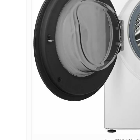
Hisense WFQA9014EVJM