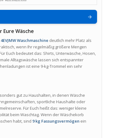
→
ür Eure Wäsche
14EVJMW Waschmaschine
deutlich mehr Platz als
raktisch, wenn Ihr regelmäßig größere Mengen
 Für Euch bedeutet das: Shirts, Unterwäsche, Hosen,
rmale Alltagswäsche lassen sich entspannter
enladungen ist eine 9-kg-Trommel ein sehr
sonders gut zu Haushalten, in denen Wäsche
Wohngemeinschaften, sportliche Haushalte oder
melreserve. Für Euch heißt das: weniger kleine
bilität beim Waschtag. Wenn der Wäschekorb
waschen habt, sind
9 kg Fassungsvermögen
ein