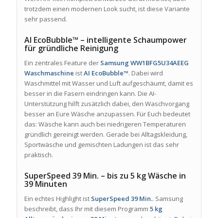
trotzdem einen modernen Look sucht, ist diese Variante
sehr passend.
AI EcoBubble™ – intelligente Schaumpower
für gründliche Reinigung
Ein zentrales Feature der
Samsung WW1BFG5U34AEEG
Waschmaschine
ist
AI EcoBubble™
. Dabei wird
Waschmittel mit Wasser und Luft aufgeschäumt, damit es
besser in die Fasern eindringen kann. Die AI-
Unterstützung hilft zusätzlich dabei, den Waschvorgang
besser an Eure Wäsche anzupassen. Für Euch bedeutet
das: Wäsche kann auch bei niedrigeren Temperaturen
gründlich gereinigt werden. Gerade bei Alltagskleidung,
Sportwäsche und gemischten Ladungen ist das sehr
praktisch.
SuperSpeed 39 Min. – bis zu 5 kg Wäsche in
39 Minuten
Ein echtes Highlight ist
SuperSpeed 39 Min.
. Samsung
beschreibt, dass Ihr mit diesem Programm
5 kg