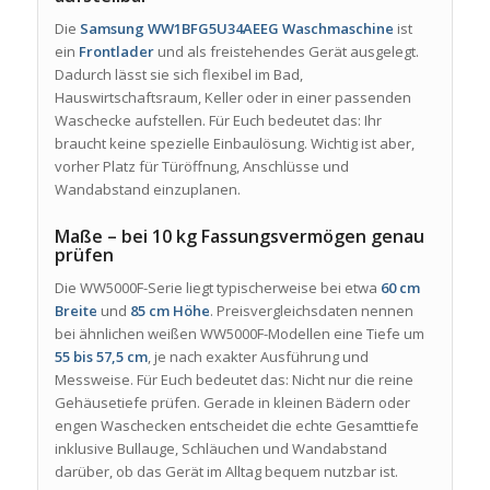
Die
Samsung WW1BFG5U34AEEG Waschmaschine
ist
ein
Frontlader
und als freistehendes Gerät ausgelegt.
Dadurch lässt sie sich flexibel im Bad,
Hauswirtschaftsraum, Keller oder in einer passenden
Waschecke aufstellen. Für Euch bedeutet das: Ihr
braucht keine spezielle Einbaulösung. Wichtig ist aber,
vorher Platz für Türöffnung, Anschlüsse und
Wandabstand einzuplanen.
Maße – bei 10 kg Fassungsvermögen genau
prüfen
Die WW5000F-Serie liegt typischerweise bei etwa
60 cm
Breite
und
85 cm Höhe
. Preisvergleichsdaten nennen
bei ähnlichen weißen WW5000F-Modellen eine Tiefe um
55 bis 57,5 cm
, je nach exakter Ausführung und
Messweise. Für Euch bedeutet das: Nicht nur die reine
Gehäusetiefe prüfen. Gerade in kleinen Bädern oder
engen Waschecken entscheidet die echte Gesamttiefe
inklusive Bullauge, Schläuchen und Wandabstand
darüber, ob das Gerät im Alltag bequem nutzbar ist.