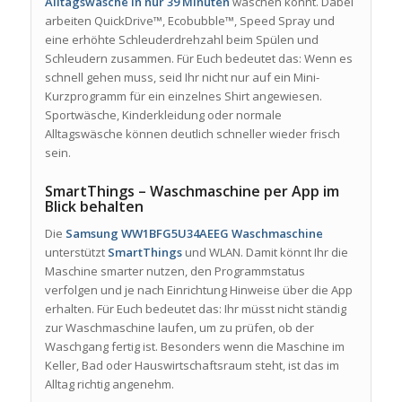
Alltagswäsche in nur 39 Minuten
waschen könnt. Dabei
arbeiten QuickDrive™, Ecobubble™, Speed Spray und
eine erhöhte Schleuderdrehzahl beim Spülen und
Schleudern zusammen. Für Euch bedeutet das: Wenn es
schnell gehen muss, seid Ihr nicht nur auf ein Mini-
Kurzprogramm für ein einzelnes Shirt angewiesen.
Sportwäsche, Kinderkleidung oder normale
Alltagswäsche können deutlich schneller wieder frisch
sein.
SmartThings – Waschmaschine per App im
Blick behalten
Die
Samsung WW1BFG5U34AEEG Waschmaschine
unterstützt
SmartThings
und WLAN. Damit könnt Ihr die
Maschine smarter nutzen, den Programmstatus
verfolgen und je nach Einrichtung Hinweise über die App
erhalten. Für Euch bedeutet das: Ihr müsst nicht ständig
zur Waschmaschine laufen, um zu prüfen, ob der
Waschgang fertig ist. Besonders wenn die Maschine im
Keller, Bad oder Hauswirtschaftsraum steht, ist das im
Alltag richtig angenehm.