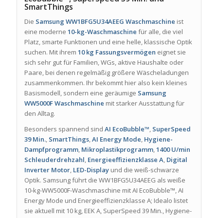
SmartThings
Die
Samsung WW1BFG5U34AEEG Waschmaschine
ist
eine moderne
10-kg-Waschmaschine
für alle, die viel
Platz, smarte Funktionen und eine helle, klassische Optik
suchen. Mit ihrem
10 kg Fassungsvermögen
eignet sie
sich sehr gut für Familien, WGs, aktive Haushalte oder
Paare, bei denen regelmäßig größere Wäscheladungen
zusammenkommen. Ihr bekommt hier also kein kleines
Basismodell, sondern eine geräumige
Samsung
WW5000F Waschmaschine
mit starker Ausstattung für
den Alltag.
Besonders spannend sind
AI EcoBubble™
,
SuperSpeed
39 Min.
,
SmartThings
,
AI Energy Mode
,
Hygiene-
Dampfprogramm
,
Mikroplastikprogramm
,
1400 U/min
Schleuderdrehzahl
,
Energieeffizienzklasse A
,
Digital
Inverter Motor
,
LED-Display
und die weiß-schwarze
Optik. Samsung führt die WW1BFG5U34AEEG als weiße
10-kg-WW5000F-Waschmaschine mit AI EcoBubble™, AI
Energy Mode und Energieeffizienzklasse A; Idealo listet
sie aktuell mit 10 kg, EEK A, SuperSpeed 39 Min., Hygiene-