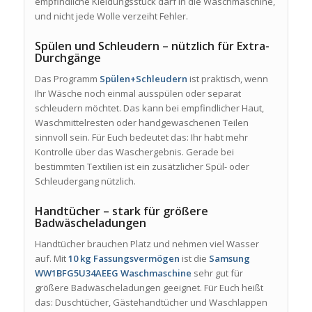
empfindliche Kleidungsstück darf in die Waschmaschine,
und nicht jede Wolle verzeiht Fehler.
Spülen und Schleudern – nützlich für Extra-
Durchgänge
Das Programm
Spülen+Schleudern
ist praktisch, wenn
Ihr Wäsche noch einmal ausspülen oder separat
schleudern möchtet. Das kann bei empfindlicher Haut,
Waschmittelresten oder handgewaschenen Teilen
sinnvoll sein. Für Euch bedeutet das: Ihr habt mehr
Kontrolle über das Waschergebnis. Gerade bei
bestimmten Textilien ist ein zusätzlicher Spül- oder
Schleudergang nützlich.
Handtücher – stark für größere
Badwäscheladungen
Handtücher brauchen Platz und nehmen viel Wasser
auf. Mit
10 kg Fassungsvermögen
ist die
Samsung
WW1BFG5U34AEEG Waschmaschine
sehr gut für
größere Badwäscheladungen geeignet. Für Euch heißt
das: Duschtücher, Gästehandtücher und Waschlappen