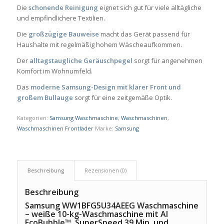
Die
schonende Reinigung
eignet sich gut für viele alltägliche
und empfindlichere Textilien.
Die
großzügige Bauweise
macht das Gerät passend für
Haushalte mit regelmäßig hohem Wäscheaufkommen.
Der
alltagstaugliche Geräuschpegel
sorgt für angenehmen
Komfort im Wohnumfeld.
Das
moderne Samsung-Design mit klarer Front und
großem Bullauge
sorgt für eine zeitgemäße Optik.
Kategorien:
Samsung Waschmaschine
,
Waschmaschinen
,
Waschmaschinen Frontlader
Marke:
Samsung
Beschreibung
Rezensionen (0)
Beschreibung
Samsung WW1BFG5U34AEEG Waschmaschine
– weiße 10-kg-Waschmaschine mit AI
EcoBubble™, SuperSpeed 39 Min. und