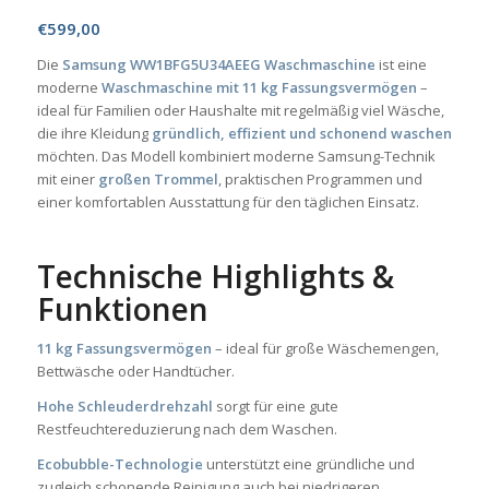
€
599,00
Die
Samsung WW1BFG5U34AEEG Waschmaschine
ist eine
moderne
Waschmaschine mit 11 kg Fassungsvermögen
–
ideal für Familien oder Haushalte mit regelmäßig viel Wäsche,
die ihre Kleidung
gründlich, effizient und schonend waschen
möchten. Das Modell kombiniert moderne Samsung-Technik
mit einer
großen Trommel
, praktischen Programmen und
einer komfortablen Ausstattung für den täglichen Einsatz.
Technische Highlights &
Funktionen
11 kg Fassungsvermögen
– ideal für große Wäschemengen,
Bettwäsche oder Handtücher.
Hohe Schleuderdrehzahl
sorgt für eine gute
Restfeuchtereduzierung nach dem Waschen.
Ecobubble-Technologie
unterstützt eine gründliche und
zugleich schonende Reinigung auch bei niedrigeren