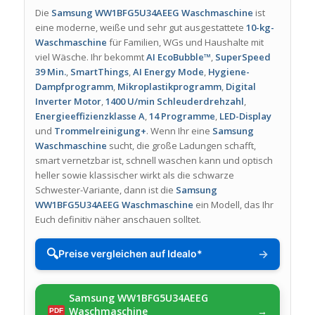
Die
Samsung WW1BFG5U34AEEG Waschmaschine
ist
eine moderne, weiße und sehr gut ausgestattete
10-kg-
Waschmaschine
für Familien, WGs und Haushalte mit
viel Wäsche. Ihr bekommt
AI EcoBubble™
,
SuperSpeed
39 Min.
,
SmartThings
,
AI Energy Mode
,
Hygiene-
Dampfprogramm
,
Mikroplastikprogramm
,
Digital
Inverter Motor
,
1400 U/min Schleuderdrehzahl
,
Energieeffizienzklasse A
,
14 Programme
,
LED-Display
und
Trommelreinigung+
. Wenn Ihr eine
Samsung
Waschmaschine
sucht, die große Ladungen schafft,
smart vernetzbar ist, schnell waschen kann und optisch
heller sowie klassischer wirkt als die schwarze
Schwester-Variante, dann ist die
Samsung
WW1BFG5U34AEEG Waschmaschine
ein Modell, das Ihr
Euch definitiv näher anschauen solltet.
🔍
→
Preise vergleichen auf Idealo*
Samsung WW1BFG5U34AEEG
Waschmaschine