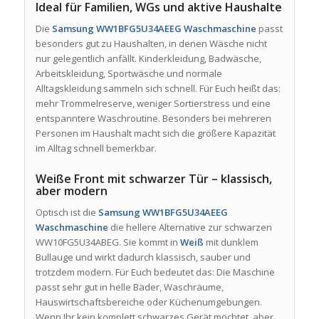
Ideal für Familien, WGs und aktive Haushalte
Die
Samsung WW1BFG5U34AEEG Waschmaschine
passt
besonders gut zu Haushalten, in denen Wäsche nicht
nur gelegentlich anfällt. Kinderkleidung, Badwäsche,
Arbeitskleidung, Sportwäsche und normale
Alltagskleidung sammeln sich schnell. Für Euch heißt das:
mehr Trommelreserve, weniger Sortierstress und eine
entspanntere Waschroutine. Besonders bei mehreren
Personen im Haushalt macht sich die größere Kapazität
im Alltag schnell bemerkbar.
Weiße Front mit schwarzer Tür – klassisch,
aber modern
Optisch ist die
Samsung WW1BFG5U34AEEG
Waschmaschine
die hellere Alternative zur schwarzen
WW10FG5U34ABEG. Sie kommt in
Weiß
mit dunklem
Bullauge und wirkt dadurch klassisch, sauber und
trotzdem modern. Für Euch bedeutet das: Die Maschine
passt sehr gut in helle Bäder, Waschräume,
Hauswirtschaftsbereiche oder Küchenumgebungen.
Wenn Ihr kein komplett schwarzes Gerät möchtet, aber