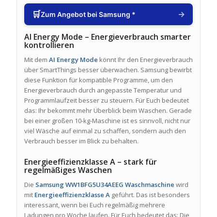
🛒
→
Zum Angebot bei Samsung *
AI Energy Mode – Energieverbrauch smarter
kontrollieren
Mit dem
AI Energy Mode
könnt Ihr den Energieverbrauch
über SmartThings besser überwachen. Samsung bewirbt
diese Funktion für kompatible Programme, um den
Energieverbrauch durch angepasste Temperatur und
Programmlaufzeit besser zu steuern. Für Euch bedeutet
das: Ihr bekommt mehr Überblick beim Waschen. Gerade
bei einer großen 10-kg-Maschine ist es sinnvoll, nicht nur
viel Wäsche auf einmal zu schaffen, sondern auch den
Verbrauch besser im Blick zu behalten.
Energieeffizienzklasse A – stark für
regelmäßiges Waschen
Die
Samsung WW1BFG5U34AEEG Waschmaschine
wird
mit
Energieeffizienzklasse A
geführt. Das ist besonders
interessant, wenn bei Euch regelmäßig mehrere
Ladungen pro Woche laufen. Für Euch bedeutet das: Die