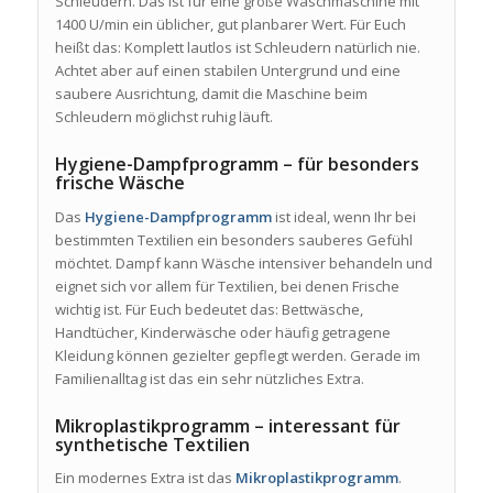
Schleudern. Das ist für eine große Waschmaschine mit
1400 U/min ein üblicher, gut planbarer Wert. Für Euch
heißt das: Komplett lautlos ist Schleudern natürlich nie.
Achtet aber auf einen stabilen Untergrund und eine
saubere Ausrichtung, damit die Maschine beim
Schleudern möglichst ruhig läuft.
Hygiene-Dampfprogramm – für besonders
frische Wäsche
Das
Hygiene-Dampfprogramm
ist ideal, wenn Ihr bei
bestimmten Textilien ein besonders sauberes Gefühl
möchtet. Dampf kann Wäsche intensiver behandeln und
eignet sich vor allem für Textilien, bei denen Frische
wichtig ist. Für Euch bedeutet das: Bettwäsche,
Handtücher, Kinderwäsche oder häufig getragene
Kleidung können gezielter gepflegt werden. Gerade im
Familienalltag ist das ein sehr nützliches Extra.
Mikroplastikprogramm – interessant für
synthetische Textilien
Ein modernes Extra ist das
Mikroplastikprogramm
.