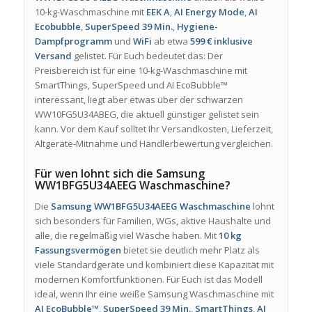
10-kg-Waschmaschine mit
EEK A
,
AI Energy Mode
,
AI
Ecobubble
,
SuperSpeed 39 Min.
,
Hygiene-
Dampfprogramm
und
WiFi
ab etwa
599 € inklusive
Versand
gelistet. Für Euch bedeutet das: Der
Preisbereich ist für eine 10-kg-Waschmaschine mit
SmartThings, SuperSpeed und AI EcoBubble™
interessant, liegt aber etwas über der schwarzen
WW10FG5U34ABEG, die aktuell günstiger gelistet sein
kann. Vor dem Kauf solltet Ihr Versandkosten, Lieferzeit,
Altgeräte-Mitnahme und Händlerbewertung vergleichen.
Für wen lohnt sich die Samsung
WW1BFG5U34AEEG Waschmaschine?
Die
Samsung WW1BFG5U34AEEG Waschmaschine
lohnt
sich besonders für Familien, WGs, aktive Haushalte und
alle, die regelmäßig viel Wäsche haben. Mit
10 kg
Fassungsvermögen
bietet sie deutlich mehr Platz als
viele Standardgeräte und kombiniert diese Kapazität mit
modernen Komfortfunktionen. Für Euch ist das Modell
ideal, wenn Ihr eine weiße Samsung Waschmaschine mit
AI EcoBubble™
,
SuperSpeed 39 Min.
,
SmartThings
,
AI