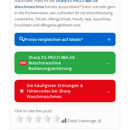
Haushalte. Habt Ihr die
Sharp ES-PRO214BA-DE
Waschmaschine
bereits ausprobiert? Dann schreibt gern
in die Kommentare, wie zufrieden Ihr mit Waschleistung,
Lautstärke, Steam, AllergySmart, VeeZy App, AquaStop,
DoubleJet und Alltagstauglichkeit seid.
🔍
→
Preise vergleichen auf Idealo*
Sharp ES-PRO214BA-DE
Waschmaschine
Bedienungsanleitung
Die häufigsten Störungen &
Fehlercodes bei Sharp
Waschmaschinen
Click to rate this post!
[Total:
0
Average:
0
]