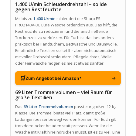
1.400 U/min Schleuderdrehzahl – solide
gegen Restfeuchte
Mit bis zu
1.400 U/min
schleudert die Sharp ES-
PRO214BA-DE Eure Wäsche ordentlich aus. Das hilft, die
Restfeuchte zu reduzieren und die anschließende
Trockenzeit zu verkürzen. Für Euch ist das besonders
praktisch bei Handtüchern, Bettwäsche und Baumwolle.
Empfindliche Textilien solltet Ihr aber nicht automatisch
mit voller Drehzahl schleudern. Pflegeleichtes, Wolle
oder Feinwäsche mögen es meist etwas sanfter.
🛒
→
Zum Angebot bei Amazon*
69 Liter Trommelvolumen – viel Raum für
große Textilien
Das
69 Liter Trommelvolumen
passt zur großen 12-kg-
Klasse. Die Trommel bietet viel Platz, damit große
Ladungen besser bewegt werden können. Für Euch gilt
trotzdem: locker beladen statt pressen. Wenn Ihr die
Wäsche mit Kraft hineindrücken müsst, ist es zu viel. Eine