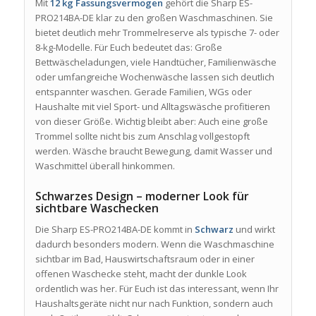
Mit
12 kg Fassungsvermögen
gehört die Sharp ES-
PRO214BA-DE klar zu den großen Waschmaschinen. Sie
bietet deutlich mehr Trommelreserve als typische 7- oder
8-kg-Modelle. Für Euch bedeutet das: Große
Bettwäscheladungen, viele Handtücher, Familienwäsche
oder umfangreiche Wochenwäsche lassen sich deutlich
entspannter waschen. Gerade Familien, WGs oder
Haushalte mit viel Sport- und Alltagswäsche profitieren
von dieser Größe. Wichtig bleibt aber: Auch eine große
Trommel sollte nicht bis zum Anschlag vollgestopft
werden. Wäsche braucht Bewegung, damit Wasser und
Waschmittel überall hinkommen.
Schwarzes Design – moderner Look für
sichtbare Waschecken
Die Sharp ES-PRO214BA-DE kommt in
Schwarz
und wirkt
dadurch besonders modern. Wenn die Waschmaschine
sichtbar im Bad, Hauswirtschaftsraum oder in einer
offenen Waschecke steht, macht der dunkle Look
ordentlich was her. Für Euch ist das interessant, wenn Ihr
Haushaltsgeräte nicht nur nach Funktion, sondern auch