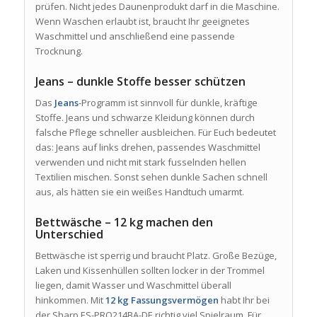
prüfen. Nicht jedes Daunenprodukt darf in die Maschine.
Wenn Waschen erlaubt ist, braucht Ihr geeignetes
Waschmittel und anschließend eine passende
Trocknung.
Jeans – dunkle Stoffe besser schützen
Das
Jeans
-Programm ist sinnvoll für dunkle, kräftige
Stoffe. Jeans und schwarze Kleidung können durch
falsche Pflege schneller ausbleichen. Für Euch bedeutet
das: Jeans auf links drehen, passendes Waschmittel
verwenden und nicht mit stark fusselnden hellen
Textilien mischen. Sonst sehen dunkle Sachen schnell
aus, als hätten sie ein weißes Handtuch umarmt.
Bettwäsche – 12 kg machen den
Unterschied
Bettwäsche ist sperrig und braucht Platz. Große Bezüge,
Laken und Kissenhüllen sollten locker in der Trommel
liegen, damit Wasser und Waschmittel überall
hinkommen. Mit
12 kg Fassungsvermögen
habt Ihr bei
der Sharp ES-PRO214BA-DE richtig viel Spielraum. Für