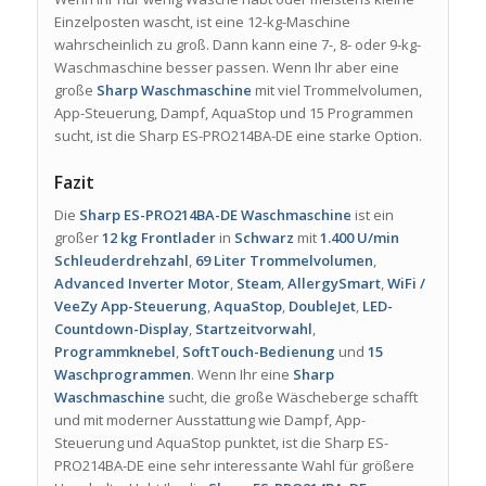
Einzelposten wascht, ist eine 12-kg-Maschine
wahrscheinlich zu groß. Dann kann eine 7-, 8- oder 9-kg-
Waschmaschine besser passen. Wenn Ihr aber eine
große
Sharp Waschmaschine
mit viel Trommelvolumen,
App-Steuerung, Dampf, AquaStop und 15 Programmen
sucht, ist die Sharp ES-PRO214BA-DE eine starke Option.
Fazit
Die
Sharp ES-PRO214BA-DE Waschmaschine
ist ein
großer
12 kg Frontlader
in
Schwarz
mit
1.400 U/min
Schleuderdrehzahl
,
69 Liter Trommelvolumen
,
Advanced Inverter Motor
,
Steam
,
AllergySmart
,
WiFi /
VeeZy App-Steuerung
,
AquaStop
,
DoubleJet
,
LED-
Countdown-Display
,
Startzeitvorwahl
,
Programmknebel
,
SoftTouch-Bedienung
und
15
Waschprogrammen
. Wenn Ihr eine
Sharp
Waschmaschine
sucht, die große Wäscheberge schafft
und mit moderner Ausstattung wie Dampf, App-
Steuerung und AquaStop punktet, ist die Sharp ES-
PRO214BA-DE eine sehr interessante Wahl für größere