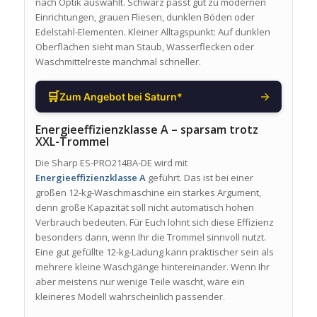
nach Optik auswählt. Schwarz passt gut zu modernen
Einrichtungen, grauen Fliesen, dunklen Böden oder
Edelstahl-Elementen. Kleiner Alltagspunkt: Auf dunklen
Oberflächen sieht man Staub, Wasserflecken oder
Waschmittelreste manchmal schneller.
🛒
→
Zum Angebot bei Saturn*
Energieeffizienzklasse A – sparsam trotz
XXL-Trommel
Die Sharp ES-PRO214BA-DE wird mit
Energieeffizienzklasse A
geführt. Das ist bei einer
großen 12-kg-Waschmaschine ein starkes Argument,
denn große Kapazität soll nicht automatisch hohen
Verbrauch bedeuten. Für Euch lohnt sich diese Effizienz
besonders dann, wenn Ihr die Trommel sinnvoll nutzt.
Eine gut gefüllte 12-kg-Ladung kann praktischer sein als
mehrere kleine Waschgänge hintereinander. Wenn Ihr
aber meistens nur wenige Teile wascht, wäre ein
kleineres Modell wahrscheinlich passender.