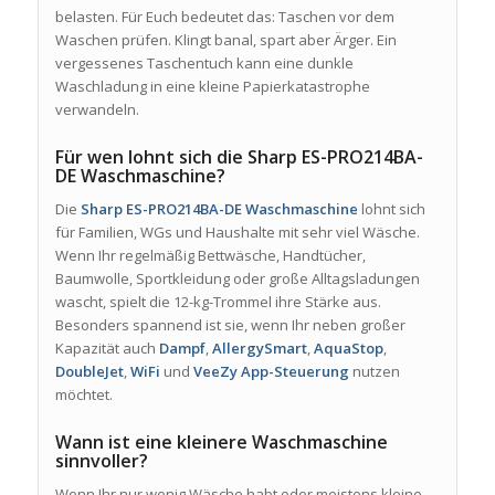
belasten. Für Euch bedeutet das: Taschen vor dem
Waschen prüfen. Klingt banal, spart aber Ärger. Ein
vergessenes Taschentuch kann eine dunkle
Waschladung in eine kleine Papierkatastrophe
verwandeln.
Für wen lohnt sich die Sharp ES-PRO214BA-
DE Waschmaschine?
Die
Sharp ES-PRO214BA-DE Waschmaschine
lohnt sich
für Familien, WGs und Haushalte mit sehr viel Wäsche.
Wenn Ihr regelmäßig Bettwäsche, Handtücher,
Baumwolle, Sportkleidung oder große Alltagsladungen
wascht, spielt die 12-kg-Trommel ihre Stärke aus.
Besonders spannend ist sie, wenn Ihr neben großer
Kapazität auch
Dampf
,
AllergySmart
,
AquaStop
,
DoubleJet
,
WiFi
und
VeeZy App-Steuerung
nutzen
möchtet.
Wann ist eine kleinere Waschmaschine
sinnvoller?
Wenn Ihr nur wenig Wäsche habt oder meistens kleine