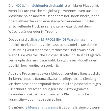
Die
1400 U/min Schleuderdrehzahl
ist ein klarer Pluspunkt,
wenn Ihr Eure Wäsche möglichst gut vorentwässert aus der
Maschine holen möchtet. Besonders bei Handtüchern, Jeans
oder Bettwäsche kann eine starke Schleuderleistung das
anschließende Trocknen erleichtern – egal ob auf dem
Wäscheständer oder im Trockner.
Optisch ist die
Sharp ES-PRO214BA-DE Waschmaschine
deutlich markanter als viele klassische Modelle. Die dunkle
Ausführung wirkt moderner, technischer und etwas edler.
Wenn Eure Waschküche sichtbar ist oder Ihr Haushaltsgeräte
gerne optisch stimmig auswählt, bringt dieses Modell einen
deutlich hochwertigeren Look mit.
Auch die Programmauswahl bleibt angenehm alltagstauglich.
Ihr könnt robuste Baumwollwäsche, pflegeleichte Kleidung,
Mischwäsche oder empfindlichere Textilien passend reinigen.
Für schnelle Zwischenladungen sind Kurzprogramme
besonders praktisch, wenn einzelne Kleidungsstücke
kurzfristig wieder frisch sein sollen.
Die mögliche
Mengenanpassung
ist ebenfalls sinnvoll, wenn