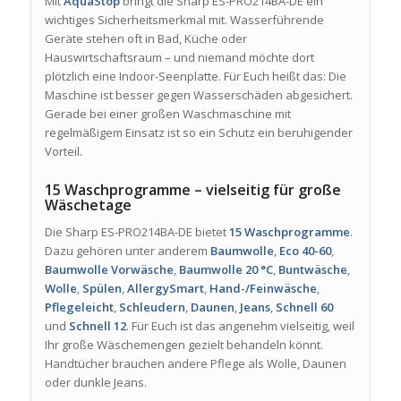
Mit
AquaStop
bringt die Sharp ES-PRO214BA-DE ein
wichtiges Sicherheitsmerkmal mit. Wasserführende
Geräte stehen oft in Bad, Küche oder
Hauswirtschaftsraum – und niemand möchte dort
plötzlich eine Indoor-Seenplatte. Für Euch heißt das: Die
Maschine ist besser gegen Wasserschäden abgesichert.
Gerade bei einer großen Waschmaschine mit
regelmäßigem Einsatz ist so ein Schutz ein beruhigender
Vorteil.
15 Waschprogramme – vielseitig für große
Wäschetage
Die Sharp ES-PRO214BA-DE bietet
15 Waschprogramme
.
Dazu gehören unter anderem
Baumwolle
,
Eco 40-60
,
Baumwolle Vorwäsche
,
Baumwolle 20 °C
,
Buntwäsche
,
Wolle
,
Spülen
,
AllergySmart
,
Hand-/Feinwäsche
,
Pflegeleicht
,
Schleudern
,
Daunen
,
Jeans
,
Schnell 60
und
Schnell 12
. Für Euch ist das angenehm vielseitig, weil
Ihr große Wäschemengen gezielt behandeln könnt.
Handtücher brauchen andere Pflege als Wolle, Daunen
oder dunkle Jeans.