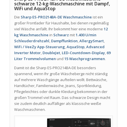
schwarze 12-kg-Waschmaschine mit Dampf,
WiFi und AquaStop
Die
Sharp ES-PRO214BA-DE Waschmaschine
ist ein
großer Frontlader für Haushalte, bei denen regelmäßig
viel Wäsche anfällt. Ihr bekommt hier eine moderne
12
kg Waschmaschine
in
Schwarz
mit
1.400 U/min
Schleuderdrehzahl
,
Dampffunktion
,
AllergySmart
,
WiFi / VeeZy App-Steuerung
,
AquaStop
,
Advanced
Inverter Motor
,
DoubleJet
,
LED-Countdown-Display
,
69
Liter Trommelvolumen
und
15 Waschprogrammen
.
Damit ist die Sharp ES-PRO214BA-DE besonders
spannend, wenn Ihr große Wäscheberge nicht ständig
auf mehrere Waschgänge aufteilen wollt. Bettwäsche,
Handtücher, Familienwäsche, Jeans, Sportkleidung,
Pflegeleichtes oder dunkle Kleidung bekommen in der
großen Trommel viel Raum. Das schwarze Design macht
sie zudem deutlich auffälliger als klassische weiße
Waschmaschinen.