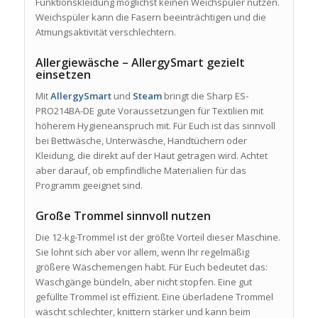
Funktionskleidung möglichst keinen Weichspüler nutzen.
Weichspüler kann die Fasern beeinträchtigen und die
Atmungsaktivität verschlechtern.
Allergiewäsche – AllergySmart gezielt
einsetzen
Mit
AllergySmart
und
Steam
bringt die Sharp ES-
PRO214BA-DE gute Voraussetzungen für Textilien mit
höherem Hygieneanspruch mit. Für Euch ist das sinnvoll
bei Bettwäsche, Unterwäsche, Handtüchern oder
Kleidung, die direkt auf der Haut getragen wird. Achtet
aber darauf, ob empfindliche Materialien für das
Programm geeignet sind.
Große Trommel sinnvoll nutzen
Die 12-kg-Trommel ist der größte Vorteil dieser Maschine.
Sie lohnt sich aber vor allem, wenn Ihr regelmäßig
größere Wäschemengen habt. Für Euch bedeutet das:
Waschgänge bündeln, aber nicht stopfen. Eine gut
gefüllte Trommel ist effizient. Eine überladene Trommel
wäscht schlechter, knittern stärker und kann beim