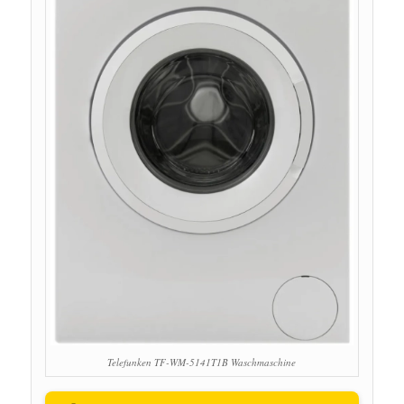
Telefunken TF-WM-5141T1B Waschmaschine