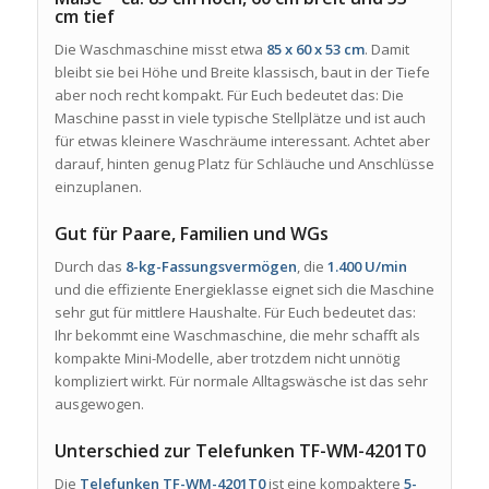
cm tief
Die Waschmaschine misst etwa
85 x 60 x 53 cm
. Damit
bleibt sie bei Höhe und Breite klassisch, baut in der Tiefe
aber noch recht kompakt. Für Euch bedeutet das: Die
Maschine passt in viele typische Stellplätze und ist auch
für etwas kleinere Waschräume interessant. Achtet aber
darauf, hinten genug Platz für Schläuche und Anschlüsse
einzuplanen.
Gut für Paare, Familien und WGs
Durch das
8-kg-Fassungsvermögen
, die
1.400 U/min
und die effiziente Energieklasse eignet sich die Maschine
sehr gut für mittlere Haushalte. Für Euch bedeutet das:
Ihr bekommt eine Waschmaschine, die mehr schafft als
kompakte Mini-Modelle, aber trotzdem nicht unnötig
kompliziert wirkt. Für normale Alltagswäsche ist das sehr
ausgewogen.
Unterschied zur Telefunken TF-WM-4201T0
Die
Telefunken TF-WM-4201T0
ist eine kompaktere
5-