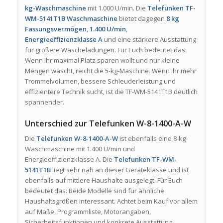
kg-Waschmaschine
mit 1.000 U/min. Die
Telefunken TF-
WM-5141T1B Waschmaschine
bietet dagegen
8 kg
Fassungsvermögen
,
1.400 U/min
,
Energieeffizienzklasse A
und eine stärkere Ausstattung
für größere Wäscheladungen. Für Euch bedeutet das:
Wenn Ihr maximal Platz sparen wollt und nur kleine
Mengen wascht, reicht die 5-kg-Maschine. Wenn Ihr mehr
Trommelvolumen, bessere Schleuderleistung und
effizientere Technik sucht, ist die TF-WM-5141T1B deutlich
spannender.
Unterschied zur Telefunken W-8-1400-A-W
Die
Telefunken W-8-1400-A-W
ist ebenfalls eine 8-kg-
Waschmaschine mit 1.400 U/min und
Energieeffizienzklasse A. Die
Telefunken TF-WM-
5141T1B
liegt sehr nah an dieser Geräteklasse und ist
ebenfalls auf mittlere Haushalte ausgelegt. Für Euch
bedeutet das: Beide Modelle sind für ähnliche
Haushaltsgrößen interessant. Achtet beim Kauf vor allem
auf Maße, Programmliste, Motorangaben,
Sicherheitsfunktionen und konkrete Ausstattung.