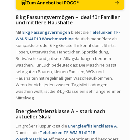
🛒
→
Zum Angebot bei POCO*
8 kg Fassungsvermögen – ideal für Familien
und mittlere Haushalte
Mit
8 kg Fassungsvermögen
bietet die
Telefunken TF-
WM-5141T1B Waschmaschine
deutlich mehr Platz als
kompakte 5- oder 6-kg-Geräte. Ihr könnt damit Shirts,
Hosen, Unterwäsche, Handtücher, Sportkleidung,
Bettwäsche und größere Alltagsladungen bequem
waschen. Für Euch bedeutet das: Die Maschine passt
sehr gut zu Paaren, kleinen Familien, WGs und
Haushalten mit regelmäßigem Wäscheaufkommen.
Wenn Ihr nicht jeden zweiten Tag Mini-Ladungen
waschen wollt, ist die 8-kg-Klasse ein sehr angenehmer
Mittelweg.
Energieeffizienzklasse A – stark nach
aktueller Skala
Ein großer Pluspunkt ist die
Energieeffizienzklasse A
.
Damit ist die
Telefunken TF-WM-5141T1B
Waschmaschine
effizient eingeordnet und besonders