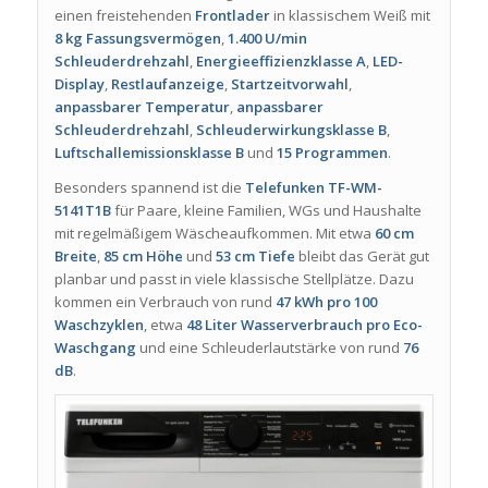
einen freistehenden
Frontlader
in klassischem Weiß mit
8 kg Fassungsvermögen
,
1.400 U/min
Schleuderdrehzahl
,
Energieeffizienzklasse A
,
LED-
Display
,
Restlaufanzeige
,
Startzeitvorwahl
,
anpassbarer Temperatur
,
anpassbarer
Schleuderdrehzahl
,
Schleuderwirkungsklasse B
,
Luftschallemissionsklasse B
und
15 Programmen
.
Besonders spannend ist die
Telefunken TF-WM-
5141T1B
für Paare, kleine Familien, WGs und Haushalte
mit regelmäßigem Wäscheaufkommen. Mit etwa
60 cm
Breite
,
85 cm Höhe
und
53 cm Tiefe
bleibt das Gerät gut
planbar und passt in viele klassische Stellplätze. Dazu
kommen ein Verbrauch von rund
47 kWh pro 100
Waschzyklen
, etwa
48 Liter Wasserverbrauch pro Eco-
Waschgang
und eine Schleuderlautstärke von rund
76
dB
.