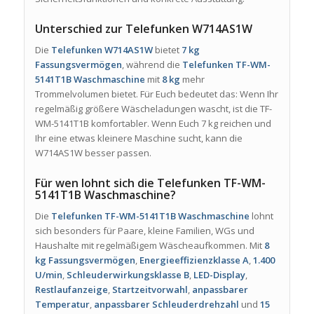
Unterschied zur Telefunken W714AS1W
Die
Telefunken W714AS1W
bietet
7 kg
Fassungsvermögen
, während die
Telefunken TF-WM-
5141T1B Waschmaschine
mit
8 kg
mehr
Trommelvolumen bietet. Für Euch bedeutet das: Wenn Ihr
regelmäßig größere Wäscheladungen wascht, ist die TF-
WM-5141T1B komfortabler. Wenn Euch 7 kg reichen und
Ihr eine etwas kleinere Maschine sucht, kann die
W714AS1W besser passen.
Für wen lohnt sich die Telefunken TF-WM-
5141T1B Waschmaschine?
Die
Telefunken TF-WM-5141T1B Waschmaschine
lohnt
sich besonders für Paare, kleine Familien, WGs und
Haushalte mit regelmäßigem Wäscheaufkommen. Mit
8
kg Fassungsvermögen
,
Energieeffizienzklasse A
,
1.400
U/min
,
Schleuderwirkungsklasse B
,
LED-Display
,
Restlaufanzeige
,
Startzeitvorwahl
,
anpassbarer
Temperatur
,
anpassbarer Schleuderdrehzahl
und
15