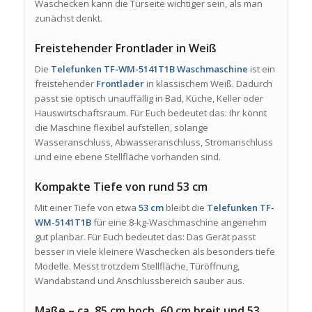
Waschecken kann die Türseite wichtiger sein, als man
zunächst denkt.
Freistehender Frontlader in Weiß
Die
Telefunken TF-WM-5141T1B Waschmaschine
ist ein
freistehender
Frontlader
in klassischem Weiß. Dadurch
passt sie optisch unauffällig in Bad, Küche, Keller oder
Hauswirtschaftsraum. Für Euch bedeutet das: Ihr könnt
die Maschine flexibel aufstellen, solange
Wasseranschluss, Abwasseranschluss, Stromanschluss
und eine ebene Stellfläche vorhanden sind.
Kompakte Tiefe von rund 53 cm
Mit einer Tiefe von etwa
53 cm
bleibt die
Telefunken TF-
WM-5141T1B
für eine 8-kg-Waschmaschine angenehm
gut planbar. Für Euch bedeutet das: Das Gerät passt
besser in viele kleinere Waschecken als besonders tiefe
Modelle. Messt trotzdem Stellfläche, Türöffnung,
Wandabstand und Anschlussbereich sauber aus.
Maße – ca. 85 cm hoch, 60 cm breit und 53