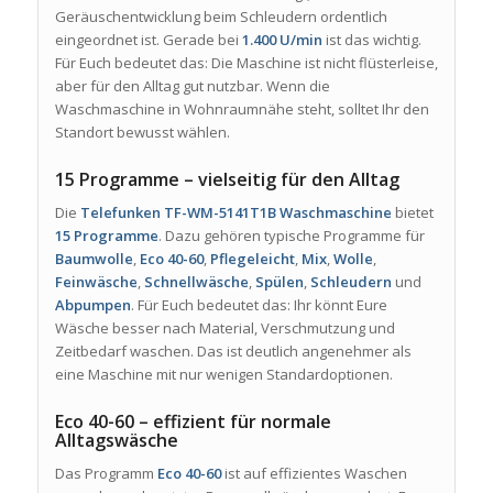
Geräuschentwicklung beim Schleudern ordentlich
eingeordnet ist. Gerade bei
1.400 U/min
ist das wichtig.
Für Euch bedeutet das: Die Maschine ist nicht flüsterleise,
aber für den Alltag gut nutzbar. Wenn die
Waschmaschine in Wohnraumnähe steht, solltet Ihr den
Standort bewusst wählen.
15 Programme – vielseitig für den Alltag
Die
Telefunken TF-WM-5141T1B Waschmaschine
bietet
15 Programme
. Dazu gehören typische Programme für
Baumwolle
,
Eco 40-60
,
Pflegeleicht
,
Mix
,
Wolle
,
Feinwäsche
,
Schnellwäsche
,
Spülen
,
Schleudern
und
Abpumpen
. Für Euch bedeutet das: Ihr könnt Eure
Wäsche besser nach Material, Verschmutzung und
Zeitbedarf waschen. Das ist deutlich angenehmer als
eine Maschine mit nur wenigen Standardoptionen.
Eco 40-60 – effizient für normale
Alltagswäsche
Das Programm
Eco 40-60
ist auf effizientes Waschen