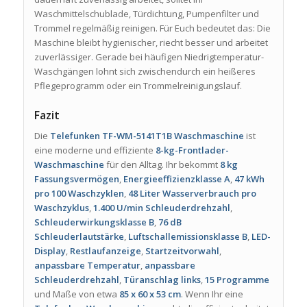
Waschmittelschublade, Türdichtung, Pumpenfilter und
Trommel regelmäßig reinigen. Für Euch bedeutet das: Die
Maschine bleibt hygienischer, riecht besser und arbeitet
zuverlässiger. Gerade bei häufigen Niedrigtemperatur-
Waschgängen lohnt sich zwischendurch ein heißeres
Pflegeprogramm oder ein Trommelreinigungslauf.
Fazit
Die
Telefunken TF-WM-5141T1B Waschmaschine
ist
eine moderne und effiziente
8-kg-Frontlader-
Waschmaschine
für den Alltag. Ihr bekommt
8 kg
Fassungsvermögen
,
Energieeffizienzklasse A
,
47 kWh
pro 100 Waschzyklen
,
48 Liter Wasserverbrauch pro
Waschzyklus
,
1.400 U/min Schleuderdrehzahl
,
Schleuderwirkungsklasse B
,
76 dB
Schleuderlautstärke
,
Luftschallemissionsklasse B
,
LED-
Display
,
Restlaufanzeige
,
Startzeitvorwahl
,
anpassbare Temperatur
,
anpassbare
Schleuderdrehzahl
,
Türanschlag links
,
15 Programme
und Maße von etwa
85 x 60 x 53 cm
. Wenn Ihr eine