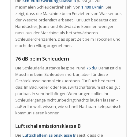
Die
Schleuderwirkungsklasse B
passt gut zur
maximalen Schleuderdrehzahl von
1.400 U/min
. Sie
zeigt, dass die Maschine beim Entziehen von Wasser aus
der Wäsche ordentlich arbeitet. Für Euch bedeutet das:
Handtücher, Jeans und Bettwäsche kommen weniger
nass aus der Maschine als bei schwächeren
Schleuderdrehzahlen. Das spart Zeit beim Trocknen und
macht den Alltag angenehmer.
76 dB beim Schleudern
Die Schleuderlautstärke liegt bei rund
76 dB
. Damit ist die
Maschine beim Schleudern hörbar, aber für diese
Geräteklasse normal einzuordnen. Für Euch bedeutet
das: Im Bad, Keller oder Hauswirtschaftsraum ist das gut
planbar. In sehr hellhörigen Wohnungen solltet Ihr
Schleudergänge nicht unbedingt nachts laufen lassen –
außer Ihr wollt wissen, wie schnell Nachbarn telepathisch
kommunizieren können.
Luftschallemissionsklasse B
Die
Luftschallemissionsklasse B
zeigt, dass die