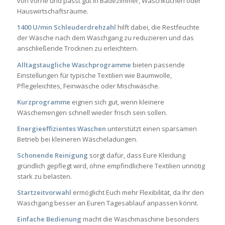
von vorne und passt gut in Badezimmer, Waschküchen oder
Hauswirtschaftsräume.
1400 U/min Schleuderdrehzahl
hilft dabei, die Restfeuchte
der Wäsche nach dem Waschgang zu reduzieren und das
anschließende Trocknen zu erleichtern.
Alltagstaugliche Waschprogramme
bieten passende
Einstellungen für typische Textilien wie Baumwolle,
Pflegeleichtes, Feinwäsche oder Mischwäsche.
Kurzprogramme
eignen sich gut, wenn kleinere
Wäschemengen schnell wieder frisch sein sollen.
Energieeffizientes Waschen
unterstützt einen sparsamen
Betrieb bei kleineren Wäscheladungen.
Schonende Reinigung
sorgt dafür, dass Eure Kleidung
gründlich gepflegt wird, ohne empfindlichere Textilien unnötig
stark zu belasten.
Startzeitvorwahl
ermöglicht Euch mehr Flexibilität, da Ihr den
Waschgang besser an Euren Tagesablauf anpassen könnt.
Einfache Bedienung
macht die Waschmaschine besonders