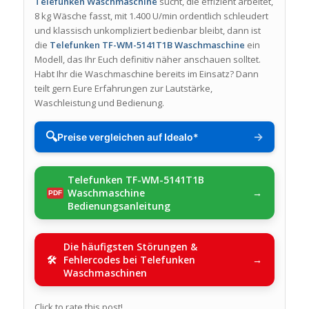
Telefunken Waschmaschine
sucht, die effizient arbeitet,
8 kg Wäsche fasst, mit 1.400 U/min ordentlich schleudert
und klassisch unkompliziert bedienbar bleibt, dann ist
die
Telefunken TF-WM-5141T1B Waschmaschine
ein
Modell, das Ihr Euch definitiv näher anschauen solltet.
Habt Ihr die Waschmaschine bereits im Einsatz? Dann
teilt gern Eure Erfahrungen zur Lautstärke,
Waschleistung und Bedienung.
🔍
→
Preise vergleichen auf Idealo*
Telefunken TF-WM-5141T1B
Waschmaschine
Bedienungsanleitung
Die häufigsten Störungen &
Fehlercodes bei Telefunken
Waschmaschinen
Click to rate this post!