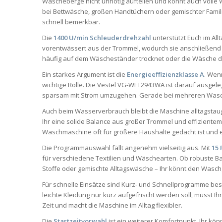
Wäscheberge nicht unnötig aufteilen und könnt auch voll
bei Bettwäsche, großen Handtüchern oder gemischter Fami
schnell bemerkbar.
Die
1400 U/min Schleuderdrehzahl
unterstützt Euch im Al
vorentwässert aus der Trommel, wodurch sie anschließend s
häufig auf dem Wäscheständer trocknet oder die Wäsche d
Ein starkes Argument ist die
Energieeffizienzklasse A
. Wen
wichtige Rolle. Die Vestel VG-WFT2943WA ist darauf ausgele
sparsam mit Strom umzugehen. Gerade bei mehreren Waschg
Auch beim Wasserverbrauch bleibt die Maschine alltagstaug
Ihr eine solide Balance aus großer Trommel und effizientem 
Waschmaschine oft für größere Haushalte gedacht ist und 
Die Programmauswahl fällt angenehm vielseitig aus. Mit
15
für verschiedene Textilien und Wäschearten. Ob robuste Ba
Stoffe oder gemischte Alltagswäsche – Ihr könnt den Was
Für schnelle Einsätze sind Kurz- und Schnellprogramme bes
leichte Kleidung nur kurz aufgefrischt werden soll, müsst 
Zeit und macht die Maschine im Alltag flexibler.
Die
Startzeitvorwahl
ist ein weiterer Komfortpunkt. Ihr kö