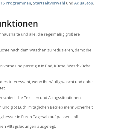
,
15 Programmen
,
Startzeitvorwahl
und
AquaStop
.
unktionen
nhaushalte und alle, die regelmäßig größere
feuchte nach dem Waschen zu reduzieren, damit die
n vorne und passt gut in Bad, Küche, Waschküche
rs interessant, wenn Ihr häufig wascht und dabei
tet.
schiedliche Textilien und Alltagssituationen.
und gibt Euch im täglichen Betrieb mehr Sicherheit.
g besser in Euren Tagesablauf passen soll.
chen Alltagsladungen ausgelegt.