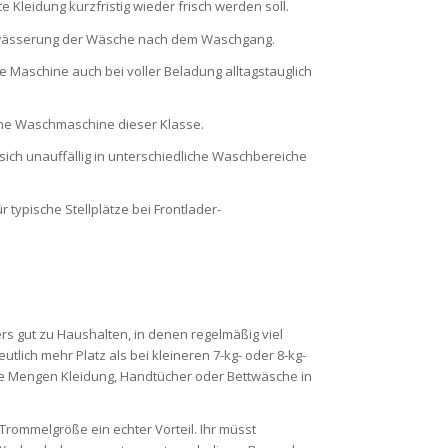
e Kleidung kurzfristig wieder frisch werden soll.
ntwässerung der Wäsche nach dem Waschgang.
ie Maschine auch bei voller Beladung alltagstauglich
ine Waschmaschine dieser Klasse.
sich unauffällig in unterschiedliche Waschbereiche
typische Stellplätze bei Frontlader-
s gut zu Haushalten, in denen regelmäßig viel
tlich mehr Platz als bei kleineren 7-kg- oder 8-kg-
ere Mengen Kleidung, Handtücher oder Bettwäsche in
rommelgröße ein echter Vorteil. Ihr müsst