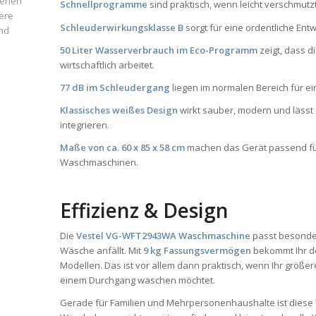
iehen
Schnellprogramme
sind praktisch, wenn leicht verschmutzt
ere
Schleuderwirkungsklasse B
sorgt für eine ordentliche E
und
50 Liter Wasserverbrauch im Eco-Programm
zeigt, dass d
wirtschaftlich arbeitet.
77 dB im Schleudergang
liegen im normalen Bereich für e
Klassisches weißes Design
wirkt sauber, modern und lässt 
integrieren.
Maße von ca. 60 x 85 x 58 cm
machen das Gerät passend für 
Waschmaschinen.
Effizienz & Design
Die
Vestel VG-WFT2943WA Waschmaschine
passt besonder
Wäsche anfällt. Mit
9 kg Fassungsvermögen
bekommt Ihr deu
Modellen. Das ist vor allem dann praktisch, wenn Ihr größ
einem Durchgang waschen möchtet.
Gerade für Familien und Mehrpersonenhaushalte ist diese T