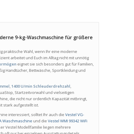
erne 9-kg-Waschmaschine für größere
htig praktische Wahl, wenn Ihr eine moderne
zient arbeitet und Euch im Alltag nicht mit unnötig
vermögen
eignet sie sich besonders gut für Familien,
ßig Handtücher, Bettwäsche, Sportkleidung und
ommel
,
1400 U/min Schleuderdrehzahl
,
quaStop, Startzeitvorwahl und vielseitigen
 die nicht nur ordentlich Kapazität mitbringt,
stark aufgestellt ist.
 interessiert, solltet Ihr auch die
Vestel VG-
A Waschmaschine
und die
Vestel WMI 99342 WiFi
ser Vestel Modellfamilie liegen mehrere
oft nur bei einzelnen Ausstattungsdetails.