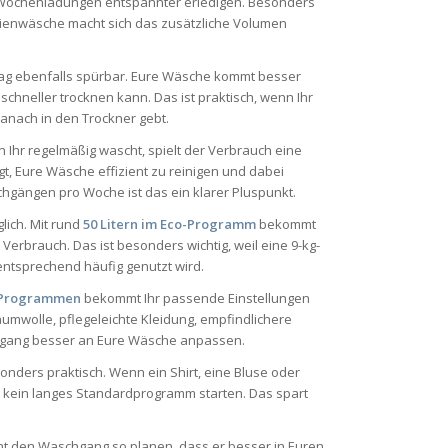
e Wochenladungen entspannter erledigen. Besonders
lienwäsche macht sich das zusätzliche Volumen
ltag ebenfalls spürbar. Eure Wäsche kommt besser
chneller trocknen kann. Das ist praktisch, wenn Ihr
anach in den Trockner gebt.
n Ihr regelmäßig wascht, spielt der Verbrauch eine
gt, Eure Wäsche effizient zu reinigen und dabei
ängen pro Woche ist das ein klarer Pluspunkt.
lich. Mit rund
50 Litern im Eco-Programm
bekommt
Verbrauch. Das ist besonders wichtig, weil eine 9-kg-
entsprechend häufig genutzt wird.
 Programmen
bekommt Ihr passende Einstellungen
umwolle, pflegeleichte Kleidung, empfindlichere
chgang besser an Eure Wäsche anpassen.
onders praktisch. Wenn ein Shirt, eine Bluse oder
Ihr kein langes Standardprogramm starten. Das spart
nnt den Waschgang so planen, dass er besser in Euren