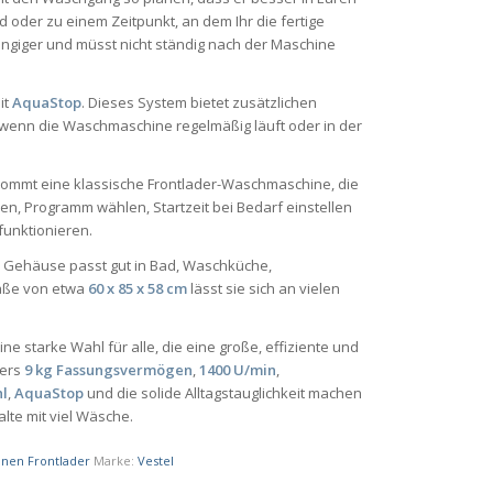
 oder zu einem Zeitpunkt, an dem Ihr die fertige
ngiger und müsst nicht ständig nach der Maschine
it
AquaStop
. Dieses System bietet zusätzlichen
wenn die Waschmaschine regelmäßig läuft oder in der
kommt eine klassische Frontlader-Waschmaschine, die
len, Programm wählen, Startzeit bei Bedarf einstellen
funktionieren.
e Gehäuse passt gut in Bad, Waschküche,
Maße von etwa
60 x 85 x 58 cm
lässt sie sich an vielen
ine starke Wahl für alle, die eine große, effiziente und
ders
9 kg Fassungsvermögen
,
1400 U/min
,
hl
,
AquaStop
und die solide Alltagstauglichkeit machen
lte mit viel Wäsche.
nen Frontlader
Marke:
Vestel