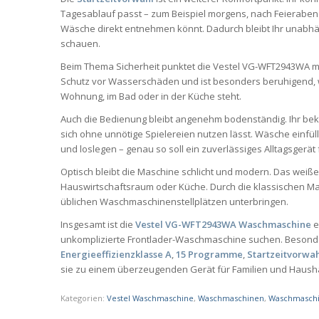
Tagesablauf passt – zum Beispiel morgens, nach Feierabend
Wäsche direkt entnehmen könnt. Dadurch bleibt Ihr unabhä
schauen.
Beim Thema Sicherheit punktet die Vestel VG-WFT2943WA m
Schutz vor Wasserschäden und ist besonders beruhigend, 
Wohnung, im Bad oder in der Küche steht.
Auch die Bedienung bleibt angenehm bodenständig. Ihr be
sich ohne unnötige Spielereien nutzen lässt. Wäsche einfül
und loslegen – genau so soll ein zuverlässiges Alltagsgerät 
Optisch bleibt die Maschine schlicht und modern. Das weiß
Hauswirtschaftsraum oder Küche. Durch die klassischen 
üblichen Waschmaschinenstellplätzen unterbringen.
Insgesamt ist die
Vestel VG-WFT2943WA Waschmaschine
e
unkomplizierte Frontlader-Waschmaschine suchen. Beson
Energieeffizienzklasse A
,
15 Programme
,
Startzeitvorwa
sie zu einem überzeugenden Gerät für Familien und Hausha
Kategorien:
Vestel Waschmaschine
,
Waschmaschinen
,
Waschmaschi