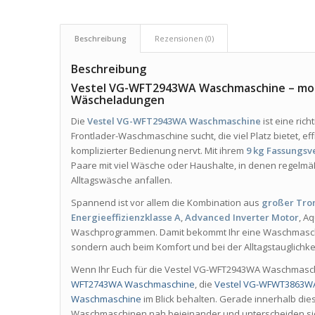
Beschreibung
Rezensionen (0)
Beschreibung
Vestel VG-WFT2943WA Waschmaschine – mod
Wäscheladungen
Die
Vestel VG-WFT2943WA Waschmaschine
ist eine ric
Frontlader-Waschmaschine sucht, die viel Platz bietet, effi
komplizierter Bedienung nervt. Mit ihrem
9 kg Fassungs
Paare mit viel Wäsche oder Haushalte, in denen regelmä
Alltagswäsche anfallen.
Spannend ist vor allem die Kombination aus
großer Tr
Energieeffizienzklasse A
,
Advanced Inverter Motor
, A
Waschprogrammen. Damit bekommt Ihr eine Waschmaschine,
sondern auch beim Komfort und bei der Alltagstauglichkeit 
Wenn Ihr Euch für die Vestel VG-WFT2943WA Waschmaschine
WFT2743WA Waschmaschine
, die
Vestel VG-WFWT3863W
Waschmaschine
im Blick behalten. Gerade innerhalb die
Waschmaschinen nah beieinander und unterscheiden sich 