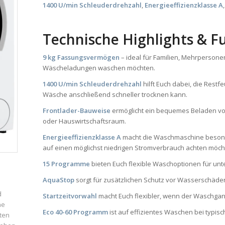
1400 U/min Schleuderdrehzahl
,
Energieeffizienzklasse A
Technische Highlights & F
9 kg Fassungsvermögen
– ideal für Familien, Mehrpersone
Wäscheladungen waschen möchten.
1400 U/min Schleuderdrehzahl
hilft Euch dabei, die Rest
Wäsche anschließend schneller trocknen kann.
Frontlader-Bauweise
ermöglicht ein bequemes Beladen vo
oder Hauswirtschaftsraum.
Energieeffizienzklasse A
macht die Waschmaschine besonde
auf einen möglichst niedrigen Stromverbrauch achten möch
15 Programme
bieten Euch flexible Waschoptionen für unter
AquaStop
sorgt für zusätzlichen Schutz vor Wasserschäden 
d
Startzeitvorwahl
macht Euch flexibler, wenn der Waschgan
ne
Eco 40-60 Programm
ist auf effizientes Waschen bei typis
ten