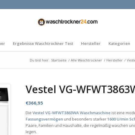
ner
Ergebnisse Waschtrockner Test
Hersteller
Kategorien
Du bist hier:
Startseite
/
Alle Waschtrockner
/
Hersteller
/
Vest
Vestel VG-WFWT3863
€
366,95
Die
Vestel VG-WFWT3863WA Waschmaschine
ist eine mod
Fassungsvermögen
und besonders starker
1600 U/min Sc
Paare, Familien und Haushalte, die regelmäßig waschen u
legen.