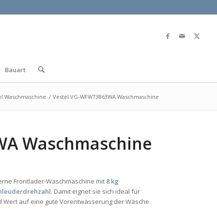
Bauart
el Waschmaschine
/
Vestel VG-WFWT3863WA Waschmaschine
WA Waschmaschine
erne Frontlader-Waschmaschine mit
8 kg
hleuderdrehzahl
. Damit eignet sie sich ideal für
nd Wert auf eine gute Vorentwässerung der Wäsche