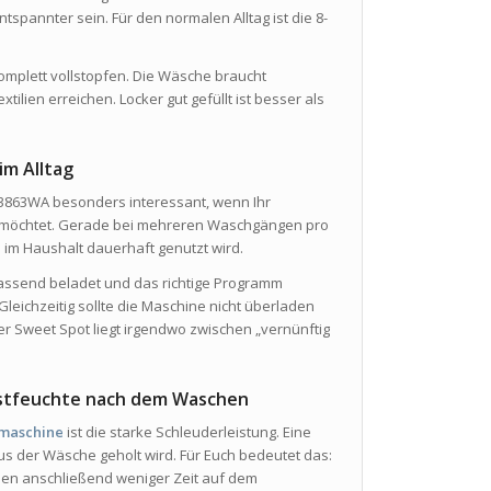
tspannter sein. Für den normalen Alltag ist die 8-
t komplett vollstopfen. Die Wäsche braucht
ilien erreichen. Locker gut gefüllt ist besser als
im Alltag
863WA besonders interessant, wenn Ihr
n möchtet. Gerade bei mehreren Waschgängen pro
 im Haushalt dauerhaft genutzt wird.
 passend beladet und das richtige Programm
Gleichzeitig sollte die Maschine nicht überladen
er Sweet Spot liegt irgendwo zwischen „vernünftig
estfeuchte nach dem Waschen
maschine
ist die starke Schleuderleistung. Eine
us der Wäsche geholt wird. Für Euch bedeutet das:
en anschließend weniger Zeit auf dem