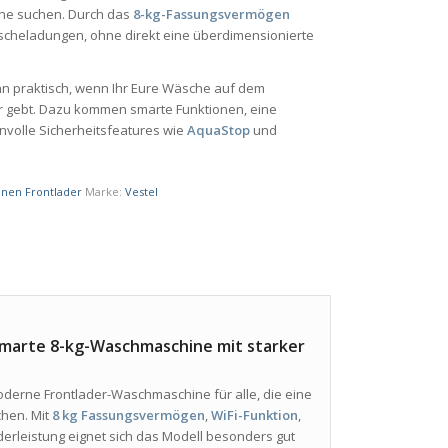
ne suchen. Durch das
8-kg-Fassungsvermögen
scheladungen, ohne direkt eine überdimensionierte
ann praktisch, wenn Ihr Eure Wäsche auf dem
r gebt. Dazu kommen smarte Funktionen, eine
nvolle Sicherheitsfeatures wie
AquaStop
und
nen Frontlader
Marke:
Vestel
arte 8-kg-Waschmaschine mit starker
oderne Frontlader-Waschmaschine für alle, die eine
chen. Mit
8 kg Fassungsvermögen
,
WiFi-Funktion
,
erleistung eignet sich das Modell besonders gut