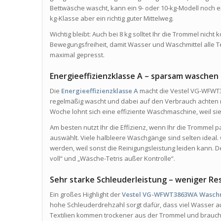
Bettwäsche wascht, kann ein 9- oder 10-kg-Modell noch en
kg-Klasse aber ein richtig guter Mittelweg.
Wichtig bleibt: Auch bei 8 kg solltet Ihr die Trommel nich
Bewegungsfreiheit, damit Wasser und Waschmittel alle Text
maximal gepresst.
Energieeffizienzklasse A – sparsam waschen 
Die
Energieeffizienzklasse A
macht die Vestel VG-WFWT3
regelmäßig wascht und dabei auf den Verbrauch achte
Woche lohnt sich eine effiziente Waschmaschine, weil sie
Am besten nutzt Ihr die Effizienz, wenn Ihr die Trommel
auswählt. Viele halbleere Waschgänge sind selten ideal. 
werden, weil sonst die Reinigungsleistung leiden kann. D
voll“ und „Wäsche-Tetris außer Kontrolle“.
Sehr starke Schleuderleistung – weniger R
Ein großes Highlight der
Vestel VG-WFWT3863WA Wasch
hohe Schleuderdrehzahl sorgt dafür, dass viel Wasser a
Textilien kommen trockener aus der Trommel und brauch