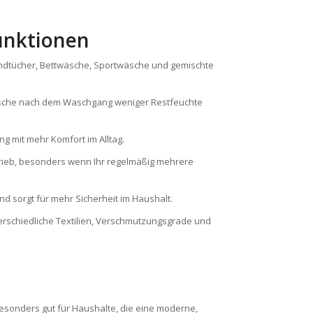
unktionen
andtücher, Bettwäsche, Sportwäsche und gemischte
äsche nach dem Waschgang weniger Restfeuchte
g mit mehr Komfort im Alltag.
rieb, besonders wenn Ihr regelmäßig mehrere
d sorgt für mehr Sicherheit im Haushalt.
erschiedliche Textilien, Verschmutzungsgrade und
besonders gut für Haushalte, die eine moderne,