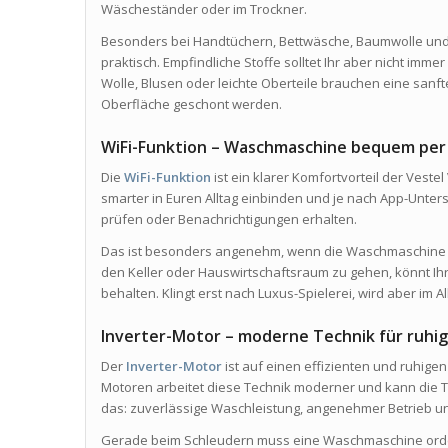
Wäscheständer oder im Trockner.
Besonders bei Handtüchern, Bettwäsche, Baumwolle und r
praktisch. Empfindliche Stoffe solltet Ihr aber nicht imm
Wolle, Blusen oder leichte Oberteile brauchen eine sanf
Oberfläche geschont werden.
WiFi-Funktion – Waschmaschine bequem per
Die
WiFi-Funktion
ist ein klarer Komfortvorteil der Ves
smarter in Euren Alltag einbinden und je nach App-Unt
prüfen oder Benachrichtigungen erhalten.
Das ist besonders angenehm, wenn die Waschmaschine nic
den Keller oder Hauswirtschaftsraum zu gehen, könnt Ih
behalten. Klingt erst nach Luxus-Spielerei, wird aber im Al
Inverter-Motor – moderne Technik für ruhi
Der
Inverter-Motor
ist auf einen effizienten und ruhigen
Motoren arbeitet diese Technik moderner und kann die T
das: zuverlässige Waschleistung, angenehmer Betrieb un
Gerade beim Schleudern muss eine Waschmaschine orden