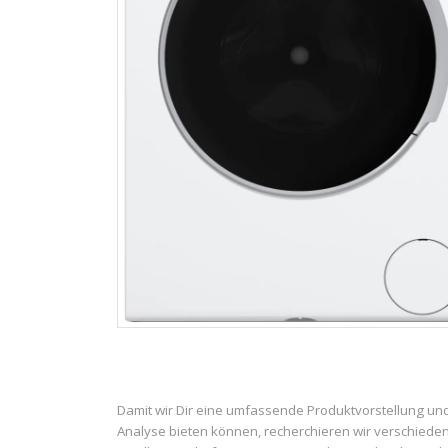
Damit wir Dir eine umfassende Produktvorstellung un
Analyse bieten können, recherchieren wir verschiede