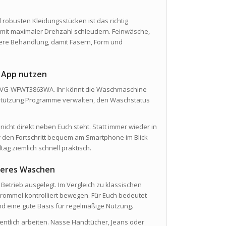
obusten Kleidungsstücken ist das richtig
er mit maximaler Drehzahl schleudern. Feinwäsche,
tere Behandlung, damit Fasern, Form und
 App nutzen
tel VG-WFWT3863WA. Ihr könnt die Waschmaschine
erstützung Programme verwalten, den Waschstatus
ht direkt neben Euch steht. Statt immer wieder in
r den Fortschritt bequem am Smartphone im Blick
ltag ziemlich schnell praktisch.
geres Waschen
 Betrieb ausgelegt. Im Vergleich zu klassischen
rommel kontrolliert bewegen. Für Euch bedeutet
d eine gute Basis für regelmäßige Nutzung.
tlich arbeiten. Nasse Handtücher, Jeans oder