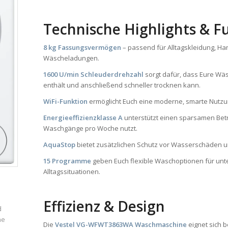
Technische Highlights & F
8 kg Fassungsvermögen
– passend für Alltagskleidung, H
Wäscheladungen.
1600 U/min Schleuderdrehzahl
sorgt dafür, dass Eure W
enthält und anschließend schneller trocknen kann.
WiFi-Funktion
ermöglicht Euch eine moderne, smarte Nutzun
Energieeffizienzklasse A
unterstützt einen sparsamen Bet
Waschgänge pro Woche nutzt.
AquaStop
bietet zusätzlichen Schutz vor Wasserschäden un
15 Programme
geben Euch flexible Waschoptionen für unt
Alltagssituationen.
Effizienz & Design
d
ne
Die
Vestel VG-WFWT3863WA Waschmaschine
eignet sich 