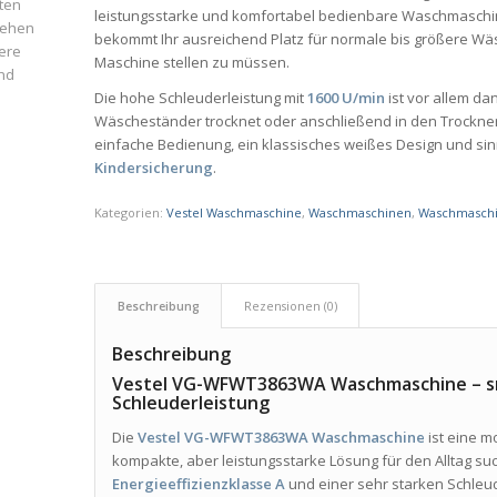
ten
leistungsstarke und komfortabel bedienbare Waschmaschi
iehen
bekommt Ihr ausreichend Platz für normale bis größere Wä
ere
Maschine stellen zu müssen.
und
Die hohe Schleuderleistung mit
1600 U/min
ist vor allem d
Wäscheständer trocknet oder anschließend in den Trockne
einfache Bedienung, ein klassisches weißes Design und sin
Kindersicherung
.
Kategorien:
Vestel Waschmaschine
,
Waschmaschinen
,
Waschmaschi
Beschreibung
Rezensionen (0)
Beschreibung
Vestel VG-WFWT3863WA Waschmaschine – sm
Schleuderleistung
Die
Vestel VG-WFWT3863WA Waschmaschine
ist eine m
kompakte, aber leistungsstarke Lösung für den Alltag su
Energieeffizienzklasse A
und einer sehr starken Schleud