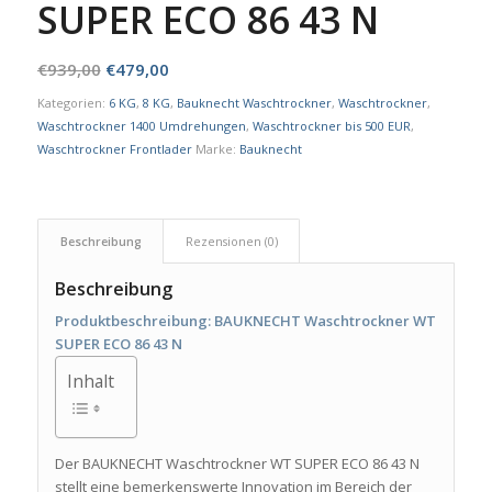
SUPER ECO 86 43 N
Ursprünglicher
Aktueller
€
939,00
€
479,00
Preis
Preis
Kategorien:
6 KG
,
8 KG
,
Bauknecht Waschtrockner
,
Waschtrockner
,
war:
ist:
Waschtrockner 1400 Umdrehungen
,
Waschtrockner bis 500 EUR
,
€939,00
€479,00.
Waschtrockner Frontlader
Marke:
Bauknecht
Beschreibung
Rezensionen (0)
Beschreibung
Produktbeschreibung: BAUKNECHT Waschtrockner WT
SUPER ECO 86 43 N
Inhalt
Der BAUKNECHT Waschtrockner WT SUPER ECO 86 43 N
stellt eine bemerkenswerte Innovation im Bereich der