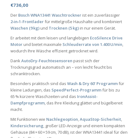
€
736,00
Der
Bosch WNA13441 Waschtrockner
ist ein zuverlässiger
2‑in‑1-Frontlader
für mittelgroße Haushalte und kombiniert
Waschen (9 kg)
und
Trocknen (5 kg)
in nur einem Gerät.
Er arbeitet mit dem leisen und langlebigen
EcoSilence Drive
Motor
und bietet maximale
Schleuderrate von 1.400 U/min
,
wodurch Ihre Wäsche effizient getrocknet wird.
Dank
AutoDry-Feuchtesensoren
passt sich der
Trocknungsgrad automatisch an – von leicht feucht bis
schranktrocken.
Besonders praktisch sind das
Wash & Dry 60’ Programm
für
kleine Ladungen, das
SpeedPerfect-Programm
für bis zu
65 % kürzere Waschzeiten und das
IronAssist-
Dampfprogramm
, das Ihre Kleidung glättet und bügelbereit
macht.
Mit Funktionen wie
Nachlegeoption
,
AquaStop-Sicherheit
,
Kindersicherung
, großer LED-Anzeige und einem kompakten
Gehäuse (84 × 60 × 59 cm, 70 dB), ist der WNA13441 ideal für den