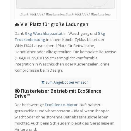
Bosch WNA13441 WaschtrocknerBosch WNA13441 Waschtrockner
🧺 Viel Platz für große Ladungen
Dank
9 kg Waschkapazität
im Waschgang und
5 kg
Trockenleistung
in einem Kombi-Zyklus bietet der
WNA13441 ausreichend Platz für Bettwäsche,
Handtücher oder Alltagstextilien. Die kompakte Bauweise
(H 84,8 × B 59,8 × T 59 cm) ermöglicht komfortable
Integration in Waschküchen oder Küchenzeilen, ohne
Kompromisse beim Design.
zum Angebot bei Amazon
🔇 Flüsterleiser Betrieb mit EcoSilence
Drive™
Der hochwertige
EcoSilence-Motor
läuft nahezu
geräuschlos und vibrationsarm – ideal, wenn ihr spät
wischt oder ohne störende Betriebsgeräusche leben
möchtet. Auch beim Schleudern bleibt das Gerät leise im
Hintergrund.