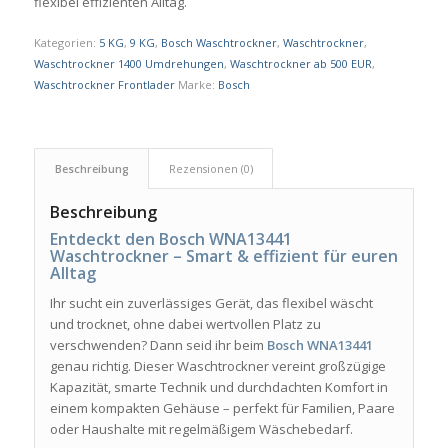
flexibel effizienten Alltag.
Kategorien:
5 KG
,
9 KG
,
Bosch Waschtrockner
,
Waschtrockner
,
Waschtrockner 1400 Umdrehungen
,
Waschtrockner ab 500 EUR
,
Waschtrockner Frontlader
Marke:
Bosch
Beschreibung
Rezensionen (0)
Beschreibung
Entdeckt den Bosch WNA13441
Waschtrockner – Smart & effizient für euren
Alltag
Ihr sucht ein zuverlässiges Gerät, das flexibel wäscht
und trocknet, ohne dabei wertvollen Platz zu
verschwenden? Dann seid ihr beim
Bosch WNA13441
genau richtig. Dieser Waschtrockner vereint großzügige
Kapazität, smarte Technik und durchdachten Komfort in
einem kompakten Gehäuse – perfekt für Familien, Paare
oder Haushalte mit regelmäßigem Wäschebedarf.