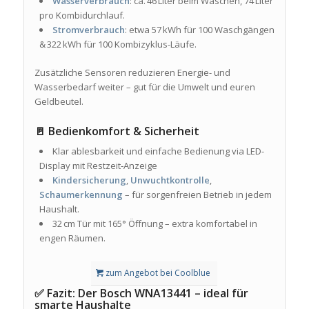
Wasserverbrauch
: ca. 46 Liter beim Waschen, 74 Liter
pro Kombidurchlauf.
Stromverbrauch
: etwa 57 kWh für 100 Waschgängen
& 322 kWh für 100 Kombizyklus-Läufe.
Zusätzliche Sensoren reduzieren Energie- und
Wasserbedarf weiter – gut für die Umwelt und euren
Geldbeutel.
🚪 Bedienkomfort & Sicherheit
Klar ablesbarkeit und einfache Bedienung via LED-
Display mit Restzeit‑Anzeige
Kindersicherung
,
Unwuchtkontrolle
,
Schaumerkennung
– für sorgenfreien Betrieb in jedem
Haushalt.
32 cm Tür mit 165° Öffnung – extra komfortabel in
engen Räumen.
zum Angebot bei Coolblue
✅ Fazit: Der Bosch WNA13441 – ideal für
smarte Haushalte