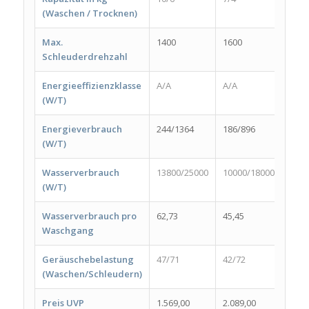
(Waschen / Trocknen)
Max.
1400
1600
1400
Schleuderdrehzahl
Energieeffizienzklasse
A/A
A/A
A/A
(W/T)
Energieverbrauch
244/1364
186/896
208/
(W/T)
Wasserverbrauch
13800/25000
10000/18000
1100
(W/T)
Wasserverbrauch pro
62,73
45,45
50,0
Waschgang
Geräuschebelastung
47/71
42/72
56/8
(Waschen/Schleudern)
Preis UVP
1.569,00
2.089,00
909,