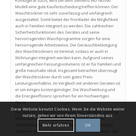
Kombigerät sucht, wird bei dem Siemens WD14U590
Modell eine gute Kaufentscheidung treffen können. Der
Waschtrockner ist sehr zuverlässig und umfangreich
ausgestattet. Somit bietet der Frontlader die Möglichkeit
auch in Familien integriert zu werden. Die zahlreichen
Sicherheitsfunktionen des Gerätes und seine
hervorragenden Waschprogramme sorgen für eine
hervorragende Arbeitsweise. Die Geräuschbelästigung
des Waschtrockners ist minimal, sodass er auch in
Wohnungen integriert werden kann. Aufgrund seines
umfangreichen Fassungsvolumens ist er für Familien und
große Haushalte ideal. Insgesamt betrachtet überzeugt
der Waschtrockner durch sein gutes Preis-
Leistungsverhältnis. Im Vergleich mit anderen Geräten ist
er um einiges kostengünstiger. Die Waschwirkung und
die Energieeffizienz sprechen für ein hochwertiges
Gerät.
Diese Website benutzt Cookies. Wenn Sie die Website weiter
Kurzum:
Ein 10 kg Waschtrockner von Siemens, der 6 kg
nutzen, gehen wir von Ihrem Einverständnis aus.
Wäsche trocknen kann mit innovativer und guter
Ausstattung für große Haushalte und Singles, die viel
Mehr erfahren
OK
waschen. Ein Waschtrockner in Frontladerbauweise. Der