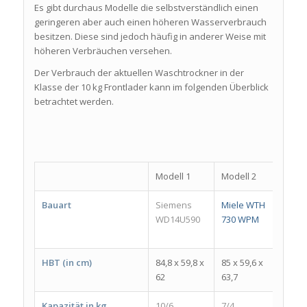
Es gibt durchaus Modelle die selbstverständlich einen
geringeren aber auch einen höheren Wasserverbrauch
besitzen. Diese sind jedoch häufig in anderer Weise mit
höheren Verbräuchen versehen.
Der Verbrauch der aktuellen Waschtrockner in der
Klasse der 10 kg Frontlader kann im folgenden Überblick
betrachtet werden.
Modell 1
Modell 2
Mode
Bauart
Siemens
Miele WTH
Bauk
WD14U590
730 WPM
WATK
8614
HBT (in cm)
84,8 x 59,8 x
85 x 59,6 x
84 x 
62
63,7
54
Kapazität in kg
10/6
7/4
8/6