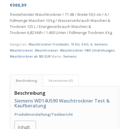
€
988,89
freistehender Waschtrockner / 71 dB / Breite 59,5 cm / A /
Füllmenge Waschen 10 kg / Wasserverbrauch Waschen &
Trocknen 125 L / Energieverbrauch Waschen &
Trocknen 6,82 kWh / 1.400 U/min / Füllmenge Trocknen 6 kg
Kategorien:
Waschtrockner Frontlader
,
10 KG
,
6 KG
,
A
,
Siemens
Waschtrockner
,
Waschtrockner
,
Waschtrockner 1400 Umdrehungen
,
Waschtrockner ab 500 EUR
Marke:
Siemens
Beschreibung
Rezensionen (0)
Beschreibung
Siemens WD14U590 Waschtrockner Test &
Kaufberatung
Produktvorstellung/Testbericht
Inhalt